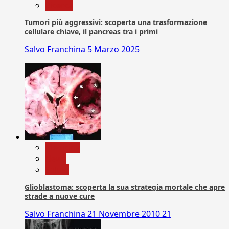
Ricerca
Tumori più aggressivi: scoperta una trasformazione
cellulare chiave, il pancreas tra i primi
Salvo Franchina
5 Marzo 2025
Medicina
News
Salute
Glioblastoma: scoperta la sua strategia mortale che apre
strade a nuove cure
Salvo Franchina
21 Novembre 2010
21