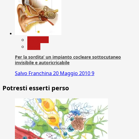
Medicina
News
Per la sordita’ un impianto cocleare sottocutaneo
invisibile e autoricricabile
Salvo Franchina
20 Maggio 2010
9
Potresti esserti perso