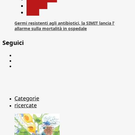
Medicina
News
Germi resistenti agli antibiotici, la SIMIT lancia l’
allarme sulla mortalità in ospedale
Seguici
Facebook
Linkedin
X
Categorie
ricercate