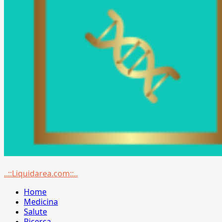
Menu
..::Liquidarea.com::..
principale
Home
Medicina
Salute
Ricerca