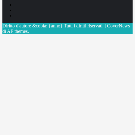
Facebook
Linkedin
X
Diritto d'autore &copia; {anno} Tutti i diritti riservati.
|
CoverNews
di AF themes.