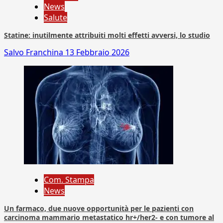
News
Salute
Statine: inutilmente attribuiti molti effetti avversi, lo studio
Salvo Franchina
13 Febbraio 2026
Com. Stampa
News
Un farmaco, due nuove opportunità per le pazienti con
carcinoma mammario metastatico hr+/her2- e con tumore al