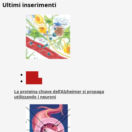
Ultimi inserimenti
1
News
Ricerca
La proteina chiave dell’Alzheimer si propaga
utilizzando i neuroni