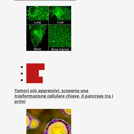
5
biologia
News
Ricerca
Tumori più aggressivi: scoperta una
trasformazione cellulare chiave, il pancreas tra i
primi