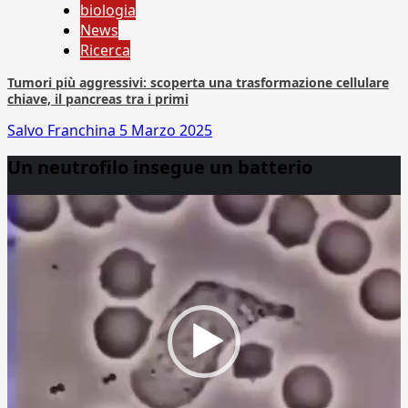
biologia
News
Ricerca
Tumori più aggressivi: scoperta una trasformazione cellulare
chiave, il pancreas tra i primi
Salvo Franchina
5 Marzo 2025
Un neutrofilo insegue un batterio
Video
Player