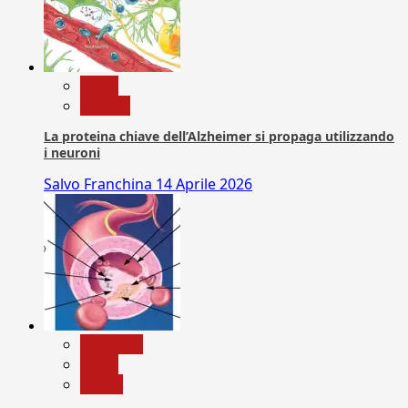
News
Ricerca
La proteina chiave dell’Alzheimer si propaga utilizzando
i neuroni
Salvo Franchina
14 Aprile 2026
Medicina
News
Salute