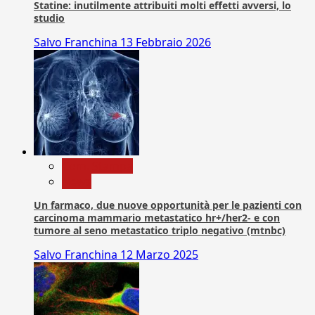
Statine: inutilmente attribuiti molti effetti avversi, lo
studio
Salvo Franchina
13 Febbraio 2026
Com. Stampa
News
Un farmaco, due nuove opportunità per le pazienti con
carcinoma mammario metastatico hr+/her2- e con
tumore al seno metastatico triplo negativo (mtnbc)
Salvo Franchina
12 Marzo 2025