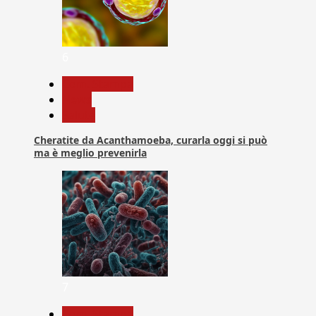
6
Com. Stampa
News
Salute
Cheratite da Acanthamoeba, curarla oggi si può
ma è meglio prevenirla
7
Com. Stampa