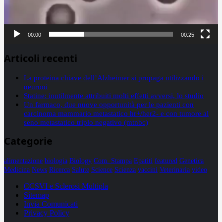
00:00
00:25
Articoli recenti
La proteina chiave dell’Alzheimer si propaga utilizzando i
neuroni
Statine: inutilmente attribuiti molti effetti avversi, lo studio
Un farmaco, due nuove opportunità per le pazienti con
carcinoma mammario metastatico hr+/her2- e con tumore al
seno metastatico triplo negativo (mtnbc)
Categorie
alimentazione
biologia
Biology
Com. Stampa
Epatiti
featured
Genetica
Medicina
News
Ricerca
Salute
Science
Scienza
vaccini
Veterinaria
video
CCSVI e Sclerosi Multipla
Sitemap
Invia Comunicati
Privacy Policy