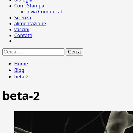
Com. Stampa
Invia Comunicati
Scienza
alimentazione
vaccini
Contatti
Ricerca
per:
Home
Blog
beta-2
beta-2