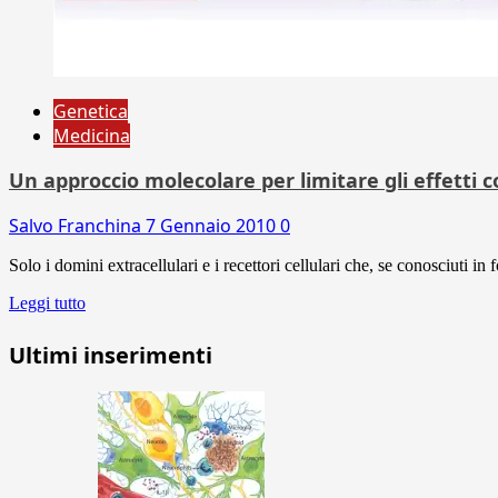
Genetica
Medicina
Un approccio molecolare per limitare gli effetti co
Salvo Franchina
7 Gennaio 2010
0
Solo i domini extracellulari e i recettori cellulari che, se conosciuti i
Leggi tutto
Ultimi inserimenti