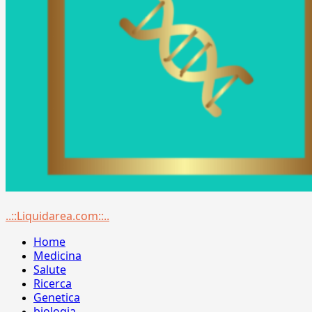
Menu
..::Liquidarea.com::..
principale
Home
Medicina
Salute
Ricerca
Genetica
biologia