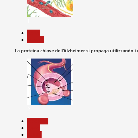
1
News
Ricerca
La proteina chiave dell’Alzheimer si propaga utilizzando i
2
Medicina
News
Salute