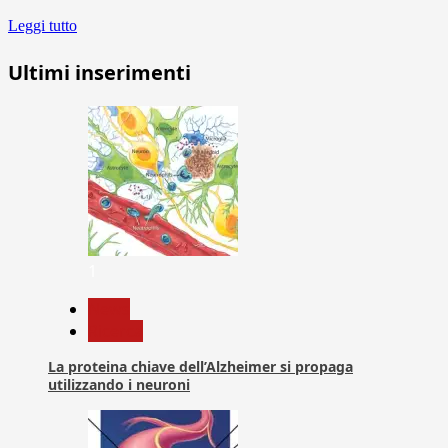
Leggi tutto
Ultimi inserimenti
1
News
Ricerca
La proteina chiave dell’Alzheimer si propaga
utilizzando i neuroni