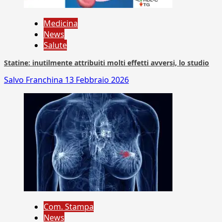
Medicina
News
Salute
Statine: inutilmente attribuiti molti effetti avversi, lo studio
Salvo Franchina
13 Febbraio 2026
Com. Stampa
News