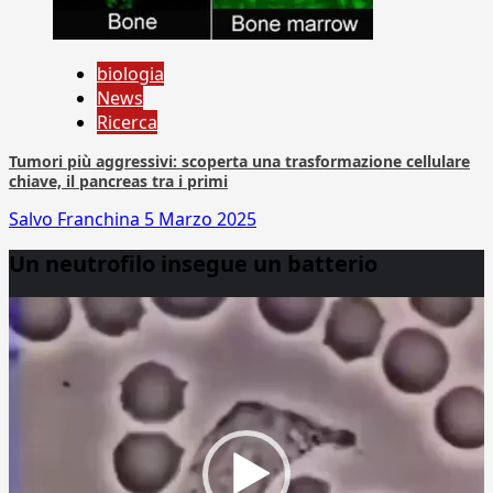
biologia
News
Ricerca
Tumori più aggressivi: scoperta una trasformazione cellulare
chiave, il pancreas tra i primi
Salvo Franchina
5 Marzo 2025
Un neutrofilo insegue un batterio
Video
Player