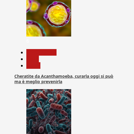
6
Com. Stampa
News
Salute
Cheratite da Acanthamoeba, curarla oggi si può
ma è meglio prevenirla