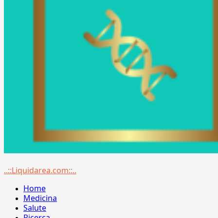
Menu
..::Liquidarea.com::..
principale
Home
Medicina
Salute
Ricerca