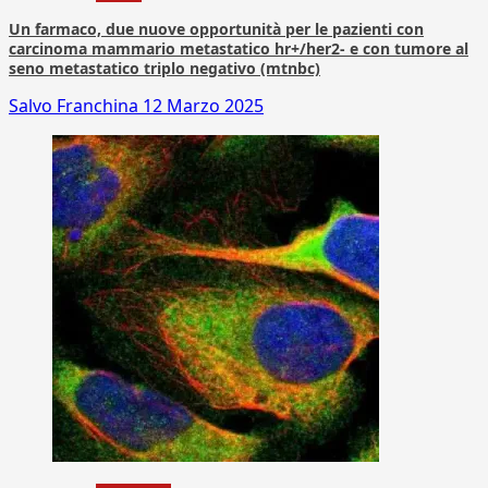
Un farmaco, due nuove opportunità per le pazienti con
carcinoma mammario metastatico hr+/her2- e con tumore al
seno metastatico triplo negativo (mtnbc)
Salvo Franchina
12 Marzo 2025