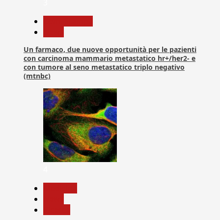
3
Com. Stampa
News
Un farmaco, due nuove opportunità per le pazienti
con carcinoma mammario metastatico hr+/her2- e
con tumore al seno metastatico triplo negativo
(mtnbc)
4
Medicina
News
Ricerca