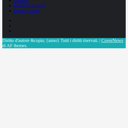
Sitemap
Invia Comunicati
Privacy Policy
Facebook
Linkedin
X
Diritto d'autore &copia; {anno} Tutti i diritti riservati.
|
CoverNews
di AF themes.