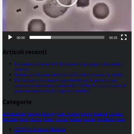
00:00
00:25
Articoli recenti
La proteina chiave dell’Alzheimer si propaga utilizzando i
neuroni
Statine: inutilmente attribuiti molti effetti avversi, lo studio
Un farmaco, due nuove opportunità per le pazienti con
carcinoma mammario metastatico hr+/her2- e con tumore al
seno metastatico triplo negativo (mtnbc)
Categorie
alimentazione
biologia
Biology
Com. Stampa
Epatiti
featured
Genetica
Medicina
News
Ricerca
Salute
Science
Scienza
vaccini
Veterinaria
video
CCSVI e Sclerosi Multipla