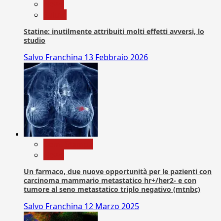
News
Salute
Statine: inutilmente attribuiti molti effetti avversi, lo
studio
Salvo Franchina
13 Febbraio 2026
Com. Stampa
News
Un farmaco, due nuove opportunità per le pazienti con
carcinoma mammario metastatico hr+/her2- e con
tumore al seno metastatico triplo negativo (mtnbc)
Salvo Franchina
12 Marzo 2025