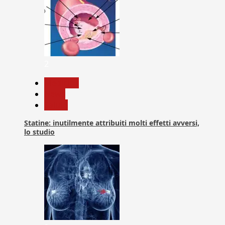
2
Medicina
News
Salute
Statine: inutilmente attribuiti molti effetti avversi,
lo studio