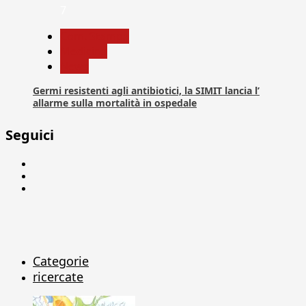
7
Com. Stampa
Medicina
News
Germi resistenti agli antibiotici, la SIMIT lancia l’
allarme sulla mortalità in ospedale
Seguici
Facebook
Linkedin
X
Categorie
ricercate