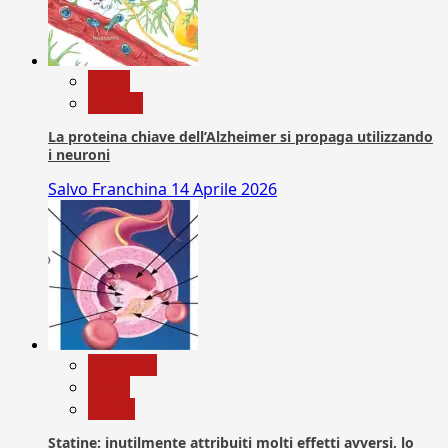
News
Ricerca
La proteina chiave dell’Alzheimer si propaga utilizzando
i neuroni
Salvo Franchina
14 Aprile 2026
Medicina
News
Salute
Statine: inutilmente attribuiti molti effetti avversi, lo