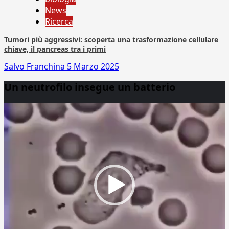
News
Ricerca
Tumori più aggressivi: scoperta una trasformazione cellulare
chiave, il pancreas tra i primi
Salvo Franchina
5 Marzo 2025
Un neutrofilo insegue un batterio
Video
Player