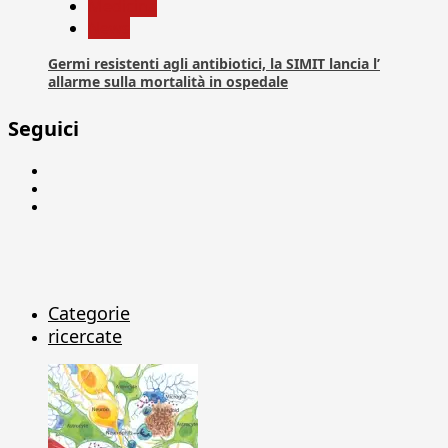
Medicina
News
Germi resistenti agli antibiotici, la SIMIT lancia l’
allarme sulla mortalità in ospedale
Seguici
Facebook
Linkedin
X
Categorie
ricercate