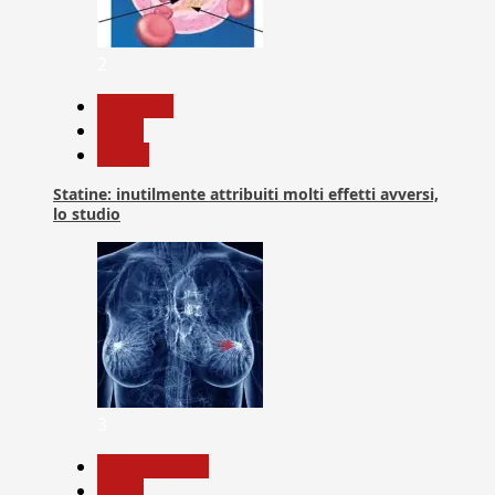
2
Medicina
News
Salute
Statine: inutilmente attribuiti molti effetti avversi,
lo studio
3
Com. Stampa
News