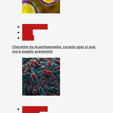
6
Com. Stampa
News
Salute
Cheratite da Acanthamoeba, curarla oggi si può
ma è meglio prevenirla
7
Com. Stampa