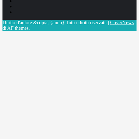
Facebook
Linkedin
X
Diritto d'autore &copia; {anno} Tutti i diritti riservati.
|
CoverNews
di AF themes.