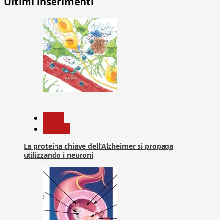
Ultimi inserimenti
1
News
Ricerca
La proteina chiave dell’Alzheimer si propaga
utilizzando i neuroni