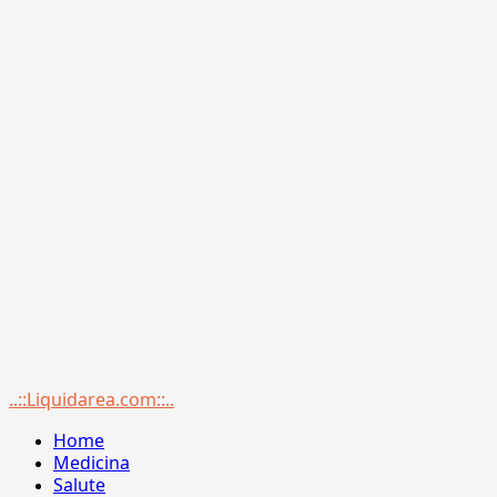
Menu
..::Liquidarea.com::..
principale
Home
Medicina
Salute