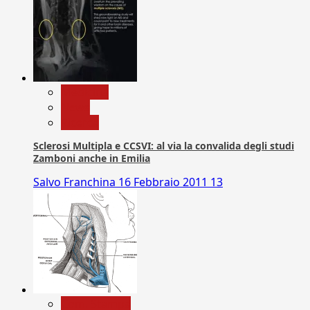
Medicina
News
Ricerca
Sclerosi Multipla e CCSVI: al via la convalida degli studi
Zamboni anche in Emilia
Salvo Franchina
16 Febbraio 2011
13
Com. Stampa