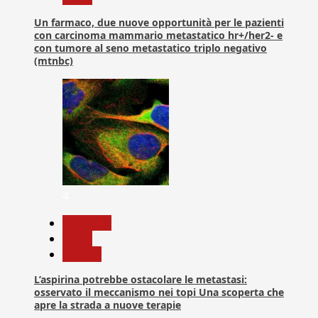
Un farmaco, due nuove opportunità per le pazienti
con carcinoma mammario metastatico hr+/her2- e
con tumore al seno metastatico triplo negativo
(mtnbc)
4
Medicina
News
Ricerca
L’aspirina potrebbe ostacolare le metastasi:
osservato il meccanismo nei topi Una scoperta che
apre la strada a nuove terapie