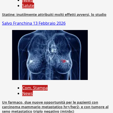
News
Salute
Statine: inutilmente attribuiti molti effetti avversi, lo studio
Salvo Franchina
13 Febbraio 2026
Com. Stampa
News
Un farmaco, due nuove opportunità per le pazienti con
carcinoma mammario metastatico hr+/her2- e con tumore al
seno metastatico triplo negativo (mtnbc)