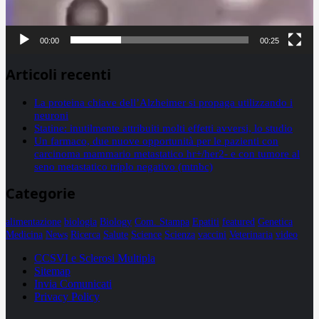
00:00
00:25
Articoli recenti
La proteina chiave dell’Alzheimer si propaga utilizzando i
neuroni
Statine: inutilmente attribuiti molti effetti avversi, lo studio
Un farmaco, due nuove opportunità per le pazienti con
carcinoma mammario metastatico hr+/her2- e con tumore al
seno metastatico triplo negativo (mtnbc)
Categorie
alimentazione
biologia
Biology
Com. Stampa
Epatiti
featured
Genetica
Medicina
News
Ricerca
Salute
Science
Scienza
vaccini
Veterinaria
video
CCSVI e Sclerosi Multipla
Sitemap
Invia Comunicati
Privacy Policy