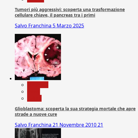
Tumori più aggressivi: scoperta una trasformazione
cellulare chiave, il pancreas tra i primi
Salvo Franchina
5 Marzo 2025
Medicina
News
Salute
Glioblastoma: scoperta la sua strategia mortale che apre
strade a nuove cure
Salvo Franchina
21 Novembre 2010
21