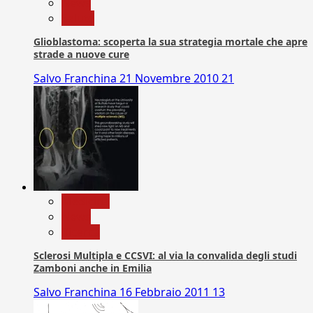
News
Salute
Glioblastoma: scoperta la sua strategia mortale che apre
strade a nuove cure
Salvo Franchina
21 Novembre 2010
21
Medicina
News
Ricerca
Sclerosi Multipla e CCSVI: al via la convalida degli studi
Zamboni anche in Emilia
Salvo Franchina
16 Febbraio 2011
13