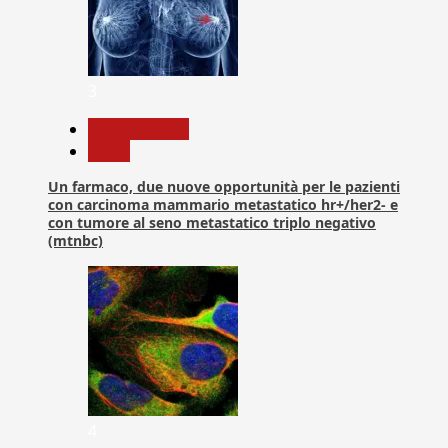
3
Com. Stampa
News
Un farmaco, due nuove opportunità per le pazienti
con carcinoma mammario metastatico hr+/her2- e
con tumore al seno metastatico triplo negativo
(mtnbc)
4