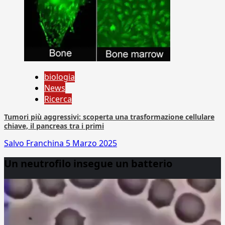
biologia
News
Ricerca
Tumori più aggressivi: scoperta una trasformazione cellulare
chiave, il pancreas tra i primi
Salvo Franchina
5 Marzo 2025
Un neutrofilo insegue un batterio
Video
Player