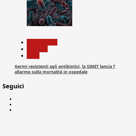
7
Com. Stampa
Medicina
News
Germi resistenti agli antibiotici, la SIMIT lancia l’
allarme sulla mortalità in ospedale
Seguici
Facebook
Linkedin
X