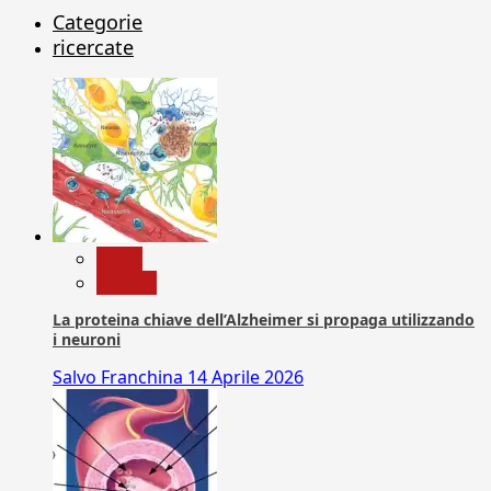
Categorie
ricercate
News
Ricerca
La proteina chiave dell’Alzheimer si propaga utilizzando
i neuroni
Salvo Franchina
14 Aprile 2026