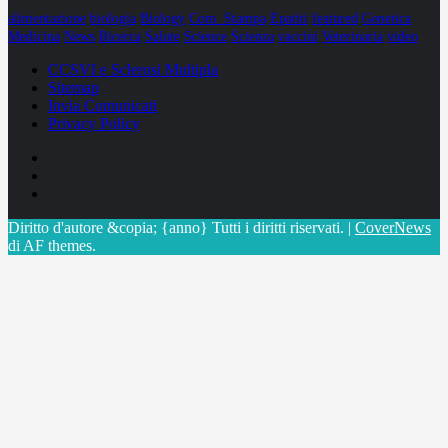
alimentazione
biologia
Biology
Com. Stampa
Epatiti
featured
Genetica
Medicina
News
Ricerca
Salute
Science
Scienza
vaccini
Veterinaria
video
CCSVI e Sclerosi Multipla
Sitemap
Invia Comunicati
Privacy Policy
Facebook
Linkedin
X
Diritto d'autore &copia; {anno} Tutti i diritti riservati.
|
CoverNews
di AF themes.