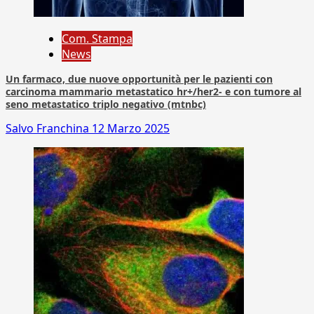
Com. Stampa
News
Un farmaco, due nuove opportunità per le pazienti con
carcinoma mammario metastatico hr+/her2- e con tumore al
seno metastatico triplo negativo (mtnbc)
Salvo Franchina
12 Marzo 2025