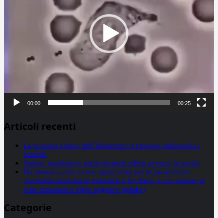
00:00
00:25
Articoli recenti
La proteina chiave dell’Alzheimer si propaga utilizzando i
neuroni
Statine: inutilmente attribuiti molti effetti avversi, lo studio
Un farmaco, due nuove opportunità per le pazienti con
carcinoma mammario metastatico hr+/her2- e con tumore al
seno metastatico triplo negativo (mtnbc)
Categorie