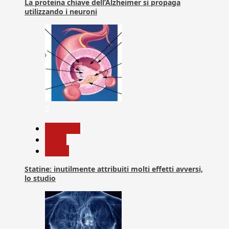
La proteina chiave dell’Alzheimer si propaga
utilizzando i neuroni
2
Medicina
News
Salute
Statine: inutilmente attribuiti molti effetti avversi,
lo studio