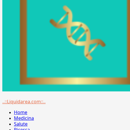
Menu
..::Liquidarea.com::..
principale
Home
Medicina
Salute
Ricerca