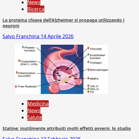
News
Ricerca
La proteina chiave dell’Alzheimer si propaga utilizzando i
neuroni
Salvo Franchina
14 Aprile 2026
Medicina
News
Salute
Statine: inutilmente attribuiti molti effetti avversi, lo studio