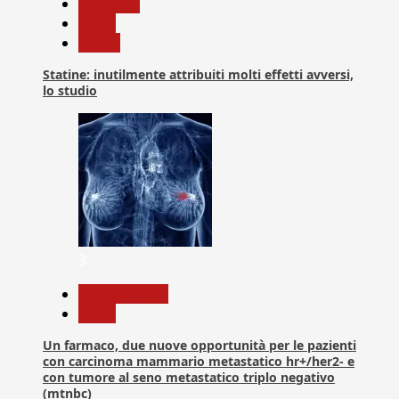
Medicina
News
Salute
Statine: inutilmente attribuiti molti effetti avversi,
lo studio
3
Com. Stampa
News
Un farmaco, due nuove opportunità per le pazienti
con carcinoma mammario metastatico hr+/her2- e
con tumore al seno metastatico triplo negativo
(mtnbc)