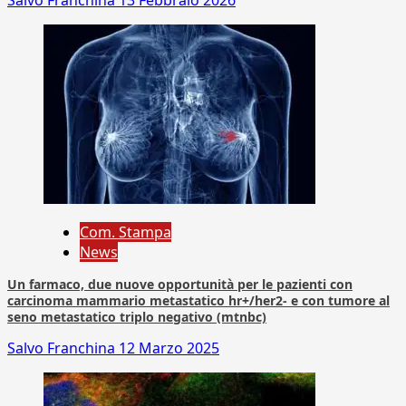
Salvo Franchina
13 Febbraio 2026
Com. Stampa
News
Un farmaco, due nuove opportunità per le pazienti con
carcinoma mammario metastatico hr+/her2- e con tumore al
seno metastatico triplo negativo (mtnbc)
Salvo Franchina
12 Marzo 2025