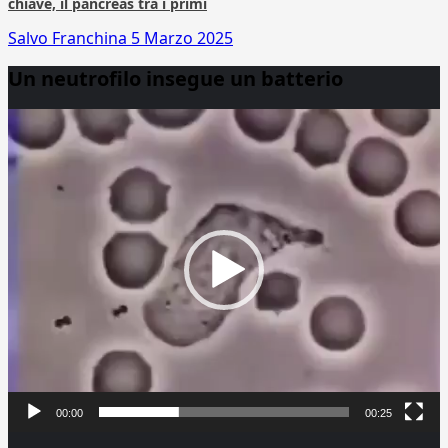
chiave, il pancreas tra i primi
Salvo Franchina
5 Marzo 2025
Un neutrofilo insegue un batterio
Video
Player
00:00
00:25