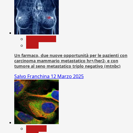
Com. Stampa
News
Un farmaco, due nuove opportunità per le pazienti con
carcinoma mammario metastatico hr+/her2- e con
tumore al seno metastatico triplo negativo (mtnbc)
Salvo Franchina
12 Marzo 2025
Medicina