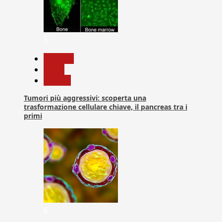
5
biologia
News
Ricerca
Tumori più aggressivi: scoperta una
trasformazione cellulare chiave, il pancreas tra i
primi
6