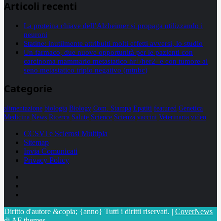
Articoli recenti
La proteina chiave dell’Alzheimer si propaga utilizzando i
neuroni
Statine: inutilmente attribuiti molti effetti avversi, lo studio
Un farmaco, due nuove opportunità per le pazienti con
carcinoma mammario metastatico hr+/her2- e con tumore al
seno metastatico triplo negativo (mtnbc)
Categorie
alimentazione
biologia
Biology
Com. Stampa
Epatiti
featured
Genetica
Medicina
News
Ricerca
Salute
Science
Scienza
vaccini
Veterinaria
video
CCSVI e Sclerosi Multipla
Sitemap
Invia Comunicati
Privacy Policy
Facebook
Linkedin
X
Diritto d'autore &copia; {anno} Tutti i diritti riservati.
|
CoverNews
di AF themes.