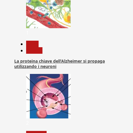
1
News
Ricerca
La proteina chiave dell’Alzheimer si propaga
utilizzando i neuroni
2