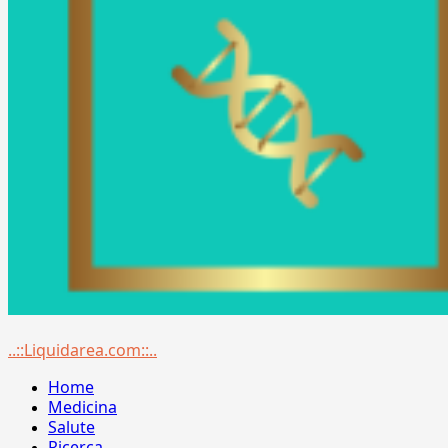
Menu
..::Liquidarea.com::..
principale
Home
Medicina
Salute
Ricerca