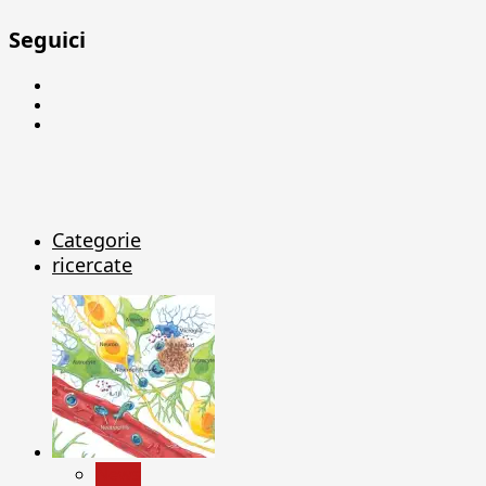
Seguici
Facebook
Linkedin
X
Categorie
ricercate
News