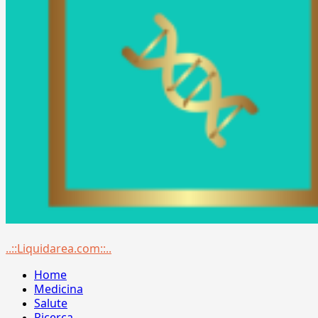
Menu
..::Liquidarea.com::..
principale
Home
Medicina
Salute
Ricerca