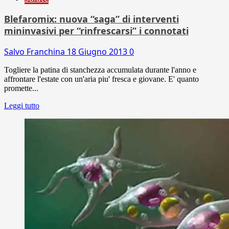
Blefaromix: nuova “saga” di interventi
mininvasivi per “rinfrescarsi” i connotati
Salvo Franchina
18 Giugno 2013
0
Togliere la patina di stanchezza accumulata durante l'anno e
affrontare l'estate con un'aria piu' fresca e giovane. E' quanto
promette...
Leggi tutto