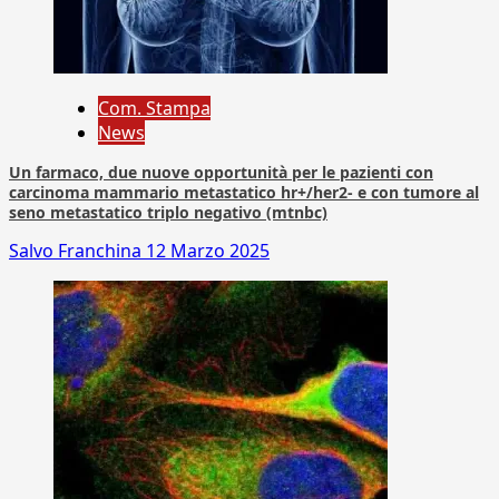
Com. Stampa
News
Un farmaco, due nuove opportunità per le pazienti con
carcinoma mammario metastatico hr+/her2- e con tumore al
seno metastatico triplo negativo (mtnbc)
Salvo Franchina
12 Marzo 2025