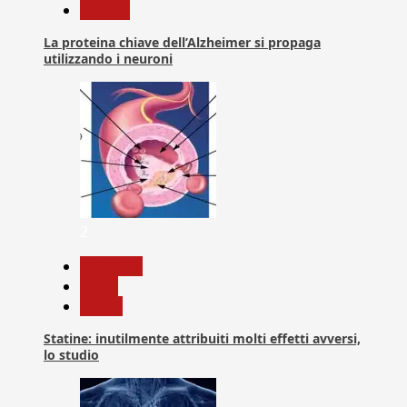
Ricerca
La proteina chiave dell’Alzheimer si propaga
utilizzando i neuroni
2
Medicina
News
Salute
Statine: inutilmente attribuiti molti effetti avversi,
lo studio