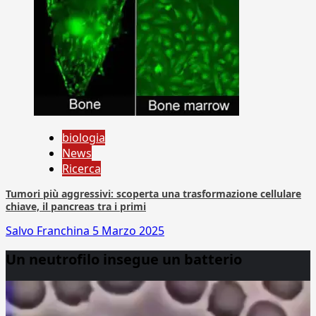
biologia
News
Ricerca
Tumori più aggressivi: scoperta una trasformazione cellulare
chiave, il pancreas tra i primi
Salvo Franchina
5 Marzo 2025
Un neutrofilo insegue un batterio
Video
Player