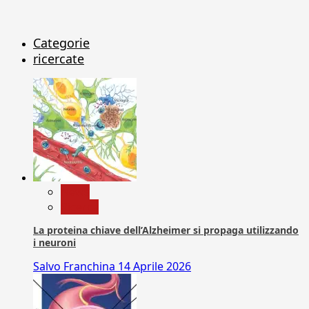
Categorie
ricercate
News
Ricerca
La proteina chiave dell’Alzheimer si propaga utilizzando
i neuroni
Salvo Franchina
14 Aprile 2026