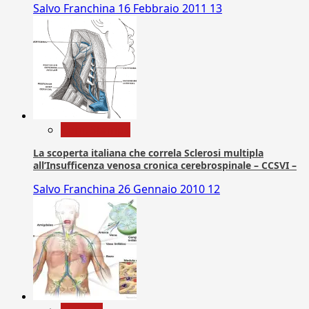
Salvo Franchina
16 Febbraio 2011
13
Com. Stampa
La scoperta italiana che correla Sclerosi multipla
all’Insufficenza venosa cronica cerebrospinale – CCSVI –
Salvo Franchina
26 Gennaio 2010
12