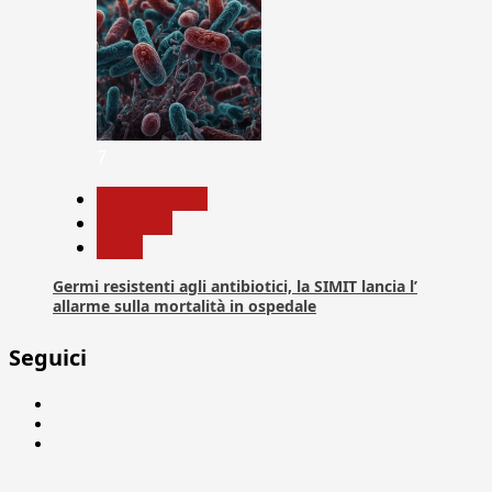
7
Com. Stampa
Medicina
News
Germi resistenti agli antibiotici, la SIMIT lancia l’
allarme sulla mortalità in ospedale
Seguici
Facebook
Linkedin
X