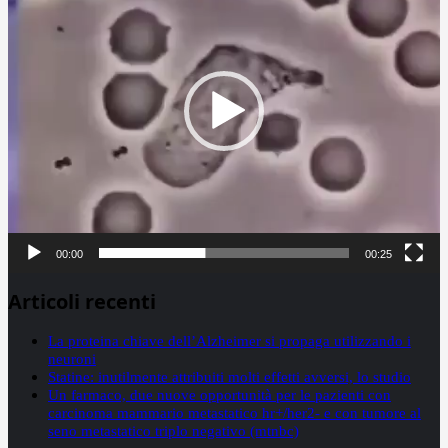
00:00
00:25
Articoli recenti
La proteina chiave dell’Alzheimer si propaga utilizzando i
neuroni
Statine: inutilmente attribuiti molti effetti avversi, lo studio
Un farmaco, due nuove opportunità per le pazienti con
carcinoma mammario metastatico hr+/her2- e con tumore al
seno metastatico triplo negativo (mtnbc)