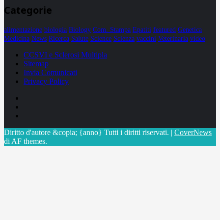
Categorie
alimentazione
biologia
Biology
Com. Stampa
Epatiti
featured
Genetica
Medicina
News
Ricerca
Salute
Science
Scienza
vaccini
Veterinaria
video
CCSVI e Sclerosi Multipla
Sitemap
Invia Comunicati
Privacy Policy
Facebook
Linkedin
X
Diritto d'autore &copia; {anno} Tutti i diritti riservati.
|
CoverNews
di AF themes.