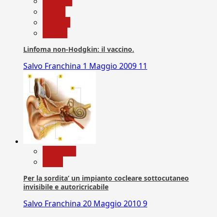
biologia
Salute
Scienza
vaccini
Linfoma non-Hodgkin: il vaccino.
Salvo Franchina
1 Maggio 2009
11
Medicina
News
Per la sordita’ un impianto cocleare sottocutaneo
invisibile e autoricricabile
Salvo Franchina
20 Maggio 2010
9