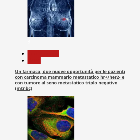
3
Com. Stampa
News
Un farmaco, due nuove opportunità per le pazienti
con carcinoma mammario metastatico hr+/her2- e
con tumore al seno metastatico triplo negativo
(mtnbc)