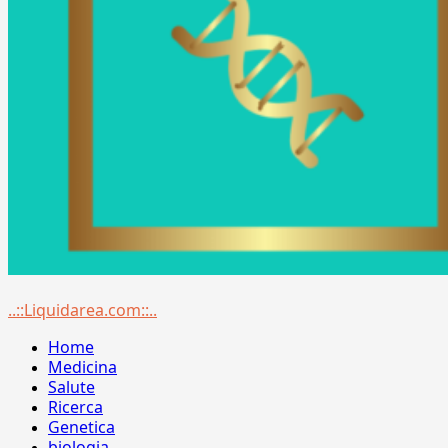
Menu
..::Liquidarea.com::..
principale
Home
Medicina
Salute
Ricerca
Genetica
biologia