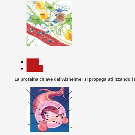
1
News
Ricerca
La proteina chiave dell’Alzheimer si propaga utilizzando i