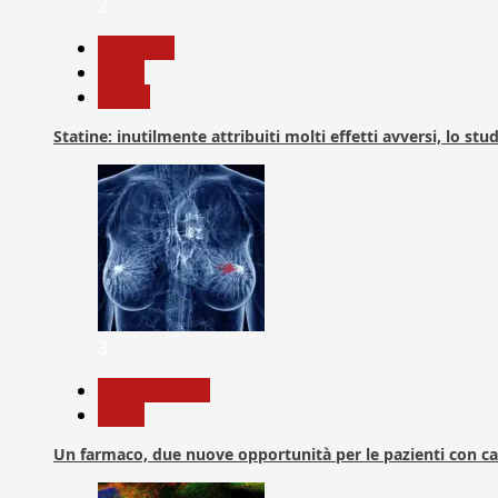
2
Medicina
News
Salute
Statine: inutilmente attribuiti molti effetti avversi, lo stu
3
Com. Stampa
News
Un farmaco, due nuove opportunità per le pazienti con c