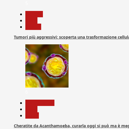
5
biologia
News
Ricerca
Tumori più aggressivi: scoperta una trasformazione cellular
6
Com. Stampa
News
Salute
Cheratite da Acanthamoeba, curarla oggi si può ma è meg