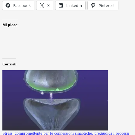
Facebook
X
LinkedIn
Pinterest
Mi piace:
Correlati
Stress: compromettente per le connessioni sinaptiche, pregiudica i processi