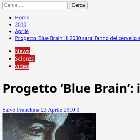
Ricerca
per:
Home
2010
Aprile
Progetto ‘Blue Brain’: il 2030 sara’ l’anno del cervell
News
Scienza
video
Progetto ‘Blue Brain’: 
Salvo Franchina
23 Aprile 2010
0