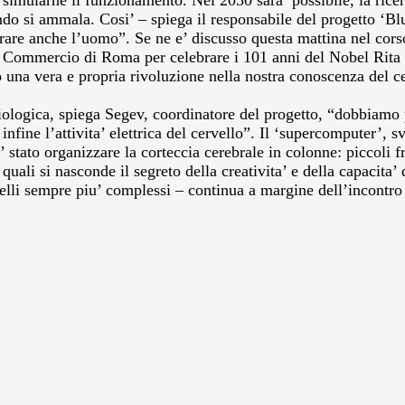
imularne il funzionamento. Nel 2030 sara’ possibile, la ricer
o si ammala. Cosi’ – spiega il responsabile del progetto ‘Blu
re anche l’uomo”. Se ne e’ discusso questa mattina nel corso 
 Commercio di Roma per celebrare i 101 anni del Nobel Rita 
o una vera e propria rivoluzione nella nostra conoscenza del c
isiologica, spiega Segev, coordinatore del progetto, “dobbiamo 
ne l’attivita’ elettrica del cervello”. Il ‘supercomputer’, svi
stato organizzare la corteccia cerebrale in colonne: piccoli 
quali si nasconde il segreto della creativita’ e della capacita’
velli sempre piu’ complessi – continua a margine dell’incontro 