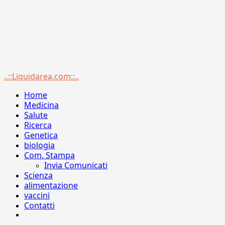
Menu
..::Liquidarea.com::..
principale
Home
Medicina
Salute
Ricerca
Genetica
biologia
Com. Stampa
Invia Comunicati
Scienza
alimentazione
vaccini
Contatti