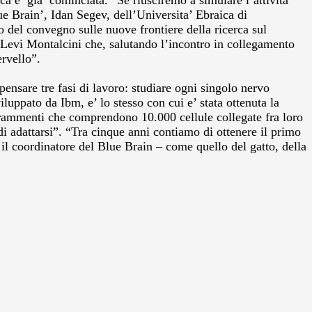
ca e’ gia’ cominciata.
“Se riusciremo a simulare l’attivita’
e Brain’, Idan Segev, dell’Universita’ Ebraica di
del convegno sulle nuove frontiere della ricerca sul
Levi Montalcini che, salutando l’incontro in collegamento
ervello”.
pensare tre fasi di lavoro: studiare ogni singolo nervo
luppato da Ibm, e’ lo stesso con cui e’ stata ottenuta la
frammenti che comprendono 10.000 cellule collegate fra loro
 di adattarsi”. “Tra cinque anni contiamo di ottenere il primo
il coordinatore del Blue Brain – come quello del gatto, della