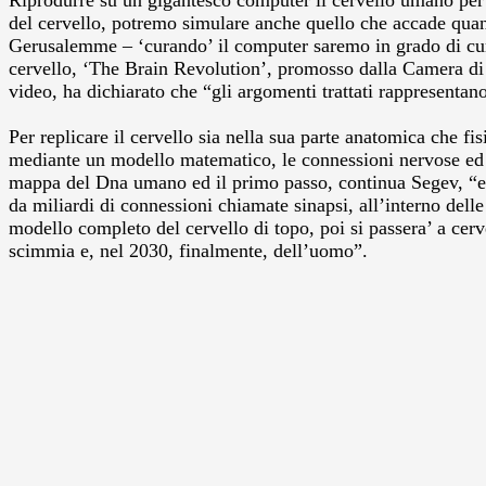
Riprodurre su un gigantesco computer il cervello umano per s
del cervello, potremo simulare anche quello che accade quand
Gerusalemme – ‘curando’ il computer saremo in grado di cura
cervello, ‘The Brain Revolution’, promosso dalla Camera di
video, ha dichiarato che “gli argomenti trattati rappresentan
Per replicare il cervello sia nella sua parte anatomica che f
mediante un modello matematico, le connessioni nervose ed infi
mappa del Dna umano ed il primo passo, continua Segev, “e’ 
da miliardi di connessioni chiamate sinapsi, all’interno delle 
modello completo del cervello di topo, poi si passera’ a cer
scimmia e, nel 2030, finalmente, dell’uomo”.