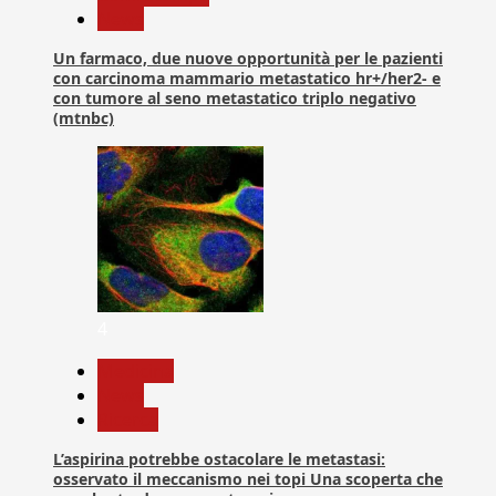
News
Un farmaco, due nuove opportunità per le pazienti
con carcinoma mammario metastatico hr+/her2- e
con tumore al seno metastatico triplo negativo
(mtnbc)
4
Medicina
News
Ricerca
L’aspirina potrebbe ostacolare le metastasi:
osservato il meccanismo nei topi Una scoperta che