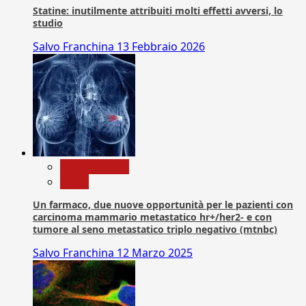
Statine: inutilmente attribuiti molti effetti avversi, lo
studio
Salvo Franchina
13 Febbraio 2026
Com. Stampa
News
Un farmaco, due nuove opportunità per le pazienti con
carcinoma mammario metastatico hr+/her2- e con
tumore al seno metastatico triplo negativo (mtnbc)
Salvo Franchina
12 Marzo 2025