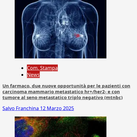
Com. Stampa
News
Un farmaco, due nuove opportunità per le pazienti con
carcinoma mammario metastatico hr+/her2- e con
tumore al seno metastatico triplo negativo (mtnbc)
Salvo Franchina
12 Marzo 2025