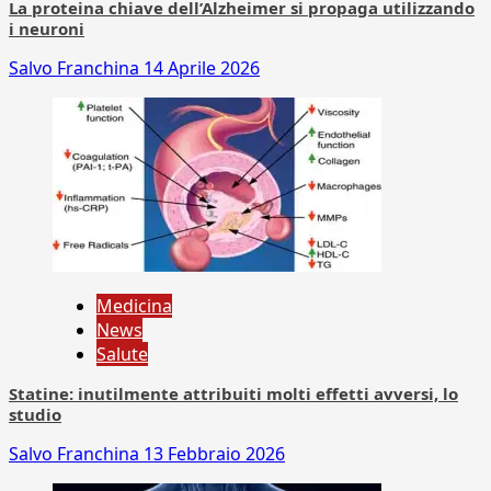
La proteina chiave dell’Alzheimer si propaga utilizzando
i neuroni
Salvo Franchina
14 Aprile 2026
Medicina
News
Salute
Statine: inutilmente attribuiti molti effetti avversi, lo
studio
Salvo Franchina
13 Febbraio 2026