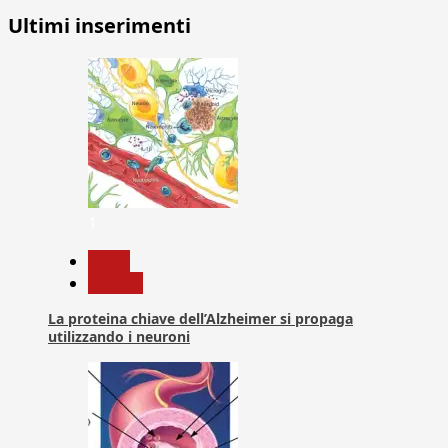
Ultimi inserimenti
1
News
Ricerca
La proteina chiave dell’Alzheimer si propaga
utilizzando i neuroni