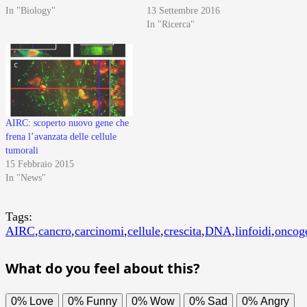
In "Biology"
13 Settembre 2016
In "Ricerca"
AIRC: scoperto nuovo gene che
frena l’avanzata delle cellule
tumorali
15 Febbraio 2015
In "News"
Tags:
AIRC
,
cancro
,
carcinomi
,
cellule
,
crescita
,
DNA
,
linfoidi
,
oncog
What do you feel about this?
0%
Love
0%
Funny
0%
Wow
0%
Sad
0%
Angry