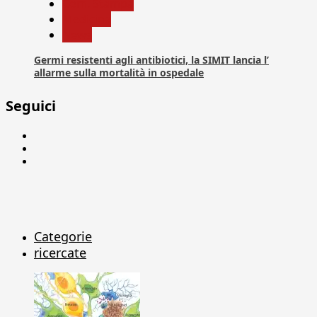
Com. Stampa
Medicina
News
Germi resistenti agli antibiotici, la SIMIT lancia l’
allarme sulla mortalità in ospedale
Seguici
Facebook
Linkedin
X
Categorie
ricercate