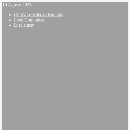
Vai
10 Agosto 2026
al
CCSVI e Sclerosi Multipla
contenuto
Invia Comunicati
Disclaimer