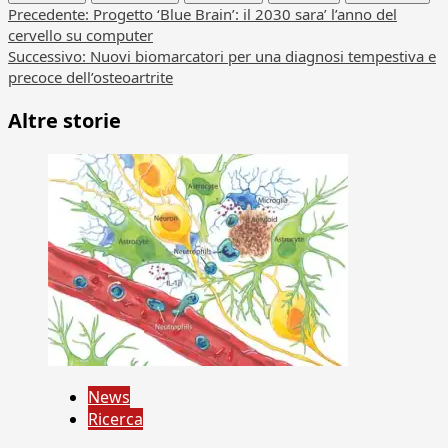
Navigazione
Precedente:
Progetto ‘Blue Brain’: il 2030 sara’ l’anno del
cervello su computer
articolo
Successivo:
Nuovi biomarcatori per una diagnosi tempestiva e
precoce dell’osteoartrite
Altre storie
News
Ricerca