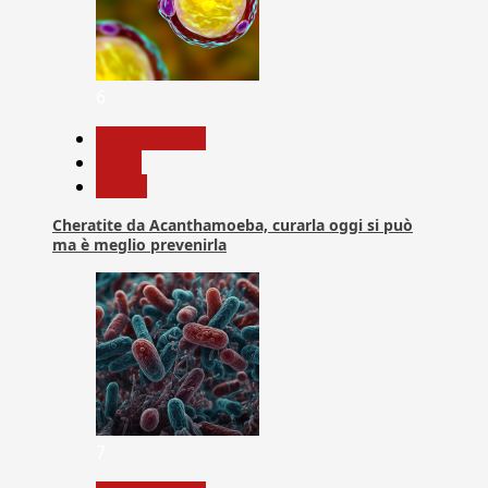
6
Com. Stampa
News
Salute
Cheratite da Acanthamoeba, curarla oggi si può
ma è meglio prevenirla
7