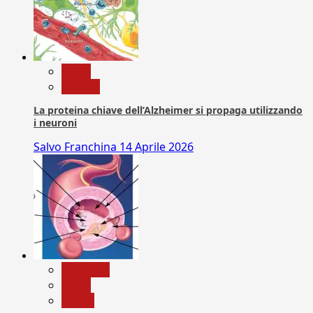
News
Ricerca
La proteina chiave dell’Alzheimer si propaga utilizzando
i neuroni
Salvo Franchina
14 Aprile 2026
Medicina
News
Salute