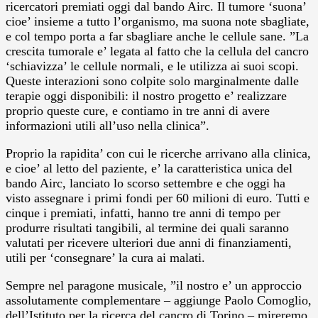
ricercatori premiati oggi dal bando Airc. Il tumore ‘suona’
cioe’ insieme a tutto l’organismo, ma suona note sbagliate,
e col tempo porta a far sbagliare anche le cellule sane. ”La
crescita tumorale e’ legata al fatto che la cellula del cancro
‘schiavizza’ le cellule normali, e le utilizza ai suoi scopi.
Queste interazioni sono colpite solo marginalmente dalle
terapie oggi disponibili: il nostro progetto e’ realizzare
proprio queste cure, e contiamo in tre anni di avere
informazioni utili all’uso nella clinica”.
Proprio la rapidita’ con cui le ricerche arrivano alla clinica,
e cioe’ al letto del paziente, e’ la caratteristica unica del
bando Airc, lanciato lo scorso settembre e che oggi ha
visto assegnare i primi fondi per 60 milioni di euro. Tutti e
cinque i premiati, infatti, hanno tre anni di tempo per
produrre risultati tangibili, al termine dei quali saranno
valutati per ricevere ulteriori due anni di finanziamenti,
utili per ‘consegnare’ la cura ai malati.
Sempre nel paragone musicale, ”il nostro e’ un approccio
assolutamente complementare – aggiunge Paolo Comoglio,
dell’Istituto per la ricerca del cancro di Torino – mireremo