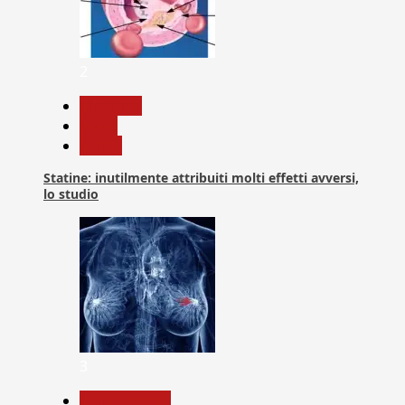
2
Medicina
News
Salute
Statine: inutilmente attribuiti molti effetti avversi,
lo studio
3
Com. Stampa