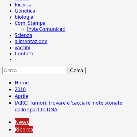
Ricerca
Genetica
biologia
Com. Stampa
Invia Comunicati
Scienza
alimentazione
vaccini
Contatti
Ricerca
per:
Home
2010
Aprile
[AIRC] Tumori: trovare e ‘cacciare’ note stonate
dallo spartito DNA
News
Ricerca