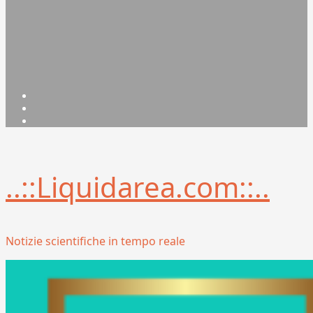
Facebook
Linkedin
X
..::Liquidarea.com::..
Notizie scientifiche in tempo reale