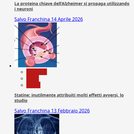
La proteina chiave dell’Alzheimer si propaga utilizzando
i neuroni
Salvo Franchina
14 Aprile 2026
Medicina
News
Salute
Statine: inutilmente attribuiti molti effetti avversi, lo
studio
Salvo Franchina
13 Febbraio 2026