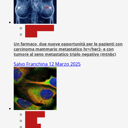
Com. Stampa
News
Un farmaco, due nuove opportunità per le pazienti con
carcinoma mammario metastatico hr+/her2- e con
tumore al seno metastatico triplo negativo (mtnbc)
Salvo Franchina
12 Marzo 2025
Medicina
News
Ricerca