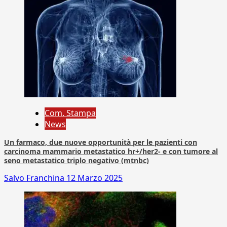
Com. Stampa
News
Un farmaco, due nuove opportunità per le pazienti con
carcinoma mammario metastatico hr+/her2- e con tumore al
seno metastatico triplo negativo (mtnbc)
Salvo Franchina
12 Marzo 2025