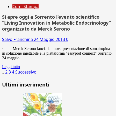
Com. Stampa
Si apre oggi a Sorrento l’evento scientifico
“Living Innovation in Metabolic Endocrinology”
organizzato da Merck Serono
Salvo Franchina
24 Maggio 2013
0
· Merck Serono lancia la nuova presentazione di somatropina
in soluzione iniettabile e la piattaforma “easypod connect” Sorrento,
24 maggio...
Leggi tutto
Paginazione
2
3
4
Successivo
1
degli
Ultimi inserimenti
articoli