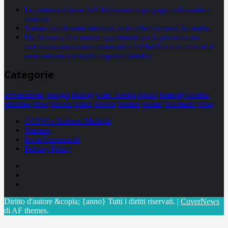
La proteina chiave dell’Alzheimer si propaga utilizzando i
neuroni
Statine: inutilmente attribuiti molti effetti avversi, lo studio
Un farmaco, due nuove opportunità per le pazienti con
carcinoma mammario metastatico hr+/her2- e con tumore al
seno metastatico triplo negativo (mtnbc)
Categorie
alimentazione
biologia
Biology
Com. Stampa
Epatiti
featured
Genetica
Medicina
News
Ricerca
Salute
Science
Scienza
vaccini
Veterinaria
video
CCSVI e Sclerosi Multipla
Sitemap
Invia Comunicati
Privacy Policy
Facebook
Linkedin
X
Diritto d'autore &copia; {anno} Tutti i diritti riservati.
|
CoverNews
di AF themes.