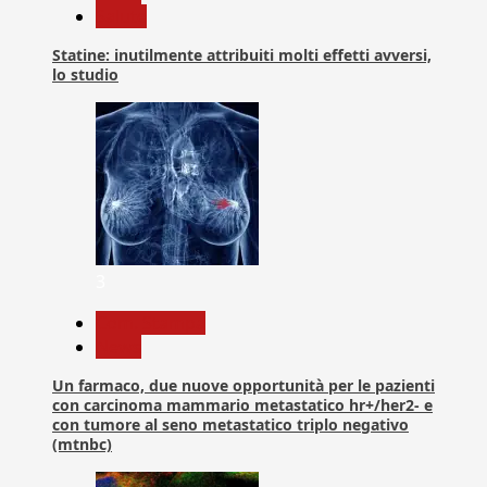
Salute
Statine: inutilmente attribuiti molti effetti avversi,
lo studio
3
Com. Stampa
News
Un farmaco, due nuove opportunità per le pazienti
con carcinoma mammario metastatico hr+/her2- e
con tumore al seno metastatico triplo negativo
(mtnbc)