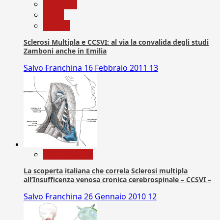
Medicina
News
Ricerca
Sclerosi Multipla e CCSVI: al via la convalida degli studi
Zamboni anche in Emilia
Salvo Franchina
16 Febbraio 2011
13
Com. Stampa
La scoperta italiana che correla Sclerosi multipla
all’Insufficenza venosa cronica cerebrospinale – CCSVI –
Salvo Franchina
26 Gennaio 2010
12