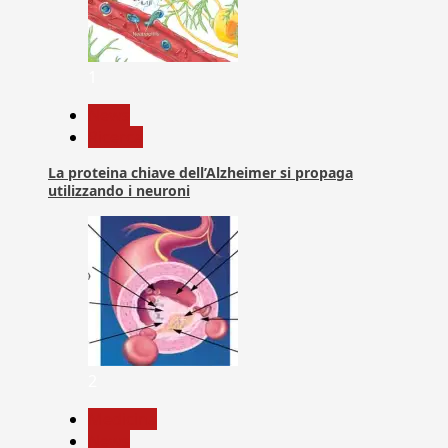
1
News
Ricerca
La proteina chiave dell’Alzheimer si propaga
utilizzando i neuroni
2
Medicina
News