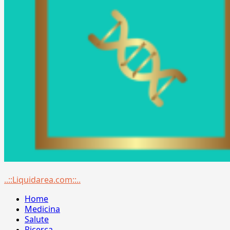
Menu
..::Liquidarea.com::..
principale
Home
Medicina
Salute
Ricerca