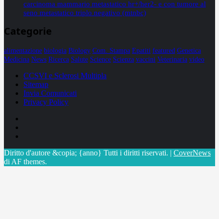
carcinoma mammario metastatico hr+/her2- e con tumore al
seno metastatico triplo negativo (mtnbc)
Categorie
alimentazione
biologia
Biology
Com. Stampa
Epatiti
featured
Genetica
Medicina
News
Ricerca
Salute
Science
Scienza
vaccini
Veterinaria
video
CCSVI e Sclerosi Multipla
Sitemap
Invia Comunicati
Privacy Policy
Facebook
Linkedin
X
Diritto d'autore &copia; {anno} Tutti i diritti riservati.
|
CoverNews
di AF themes.