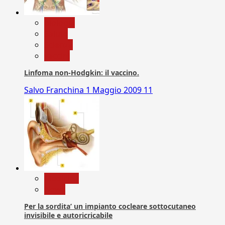
biologia
Salute
Scienza
vaccini
Linfoma non-Hodgkin: il vaccino.
Salvo Franchina
1 Maggio 2009
11
Medicina
News
Per la sordita’ un impianto cocleare sottocutaneo
invisibile e autoricricabile