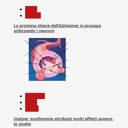
News
Ricerca
La proteina chiave dell’Alzheimer si propaga
utilizzando i neuroni
2
Medicina
News
Salute
Statine: inutilmente attribuiti molti effetti avversi,
lo studio