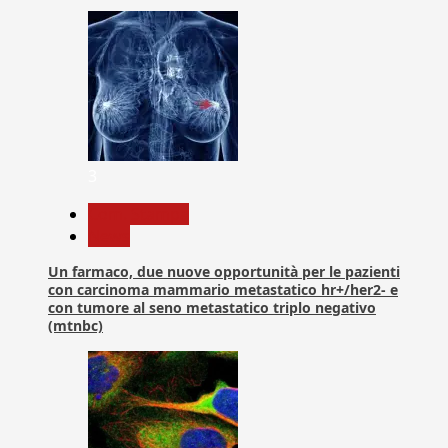
3
Com. Stampa
News
Un farmaco, due nuove opportunità per le pazienti
con carcinoma mammario metastatico hr+/her2- e
con tumore al seno metastatico triplo negativo
(mtnbc)