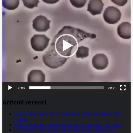
Video
Player
00:00
00:25
Articoli recenti
La proteina chiave dell’Alzheimer si propaga utilizzando i
neuroni
Statine: inutilmente attribuiti molti effetti avversi, lo studio
Un farmaco, due nuove opportunità per le pazienti con