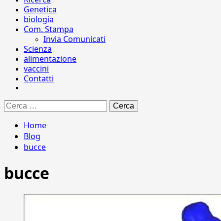
Genetica
biologia
Com. Stampa
Invia Comunicati
Scienza
alimentazione
vaccini
Contatti
Ricerca
per:
Home
Blog
bucce
bucce