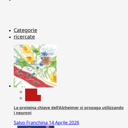
Categorie
ricercate
News
Ricerca
La proteina chiave dell’Alzheimer si propaga utilizzando
i neuroni
Salvo Franchina
14 Aprile 2026