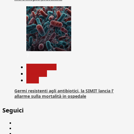
7
Com. Stampa
Medicina
News
Germi resistenti agli antibiotici, la SIMIT lancia l’
allarme sulla mortalità in ospedale
Seguici
Facebook
Linkedin
X