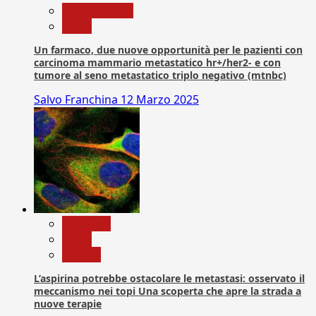
Com. Stampa
News
Un farmaco, due nuove opportunità per le pazienti con
carcinoma mammario metastatico hr+/her2- e con
tumore al seno metastatico triplo negativo (mtnbc)
Salvo Franchina
12 Marzo 2025
Medicina
News
Ricerca
L’aspirina potrebbe ostacolare le metastasi: osservato il
meccanismo nei topi Una scoperta che apre la strada a
nuove terapie