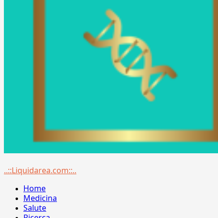
Menu
..::Liquidarea.com::..
principale
Home
Medicina
Salute
Ricerca