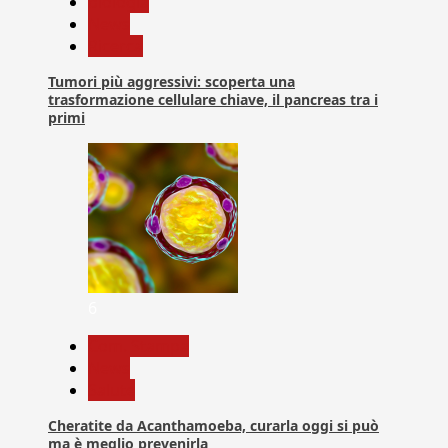
biologia
News
Ricerca
Tumori più aggressivi: scoperta una
trasformazione cellulare chiave, il pancreas tra i
primi
6
Com. Stampa
News
Salute
Cheratite da Acanthamoeba, curarla oggi si può
ma è meglio prevenirla