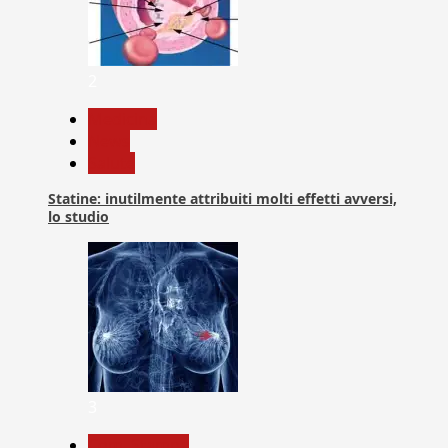
2
Medicina
News
Salute
Statine: inutilmente attribuiti molti effetti avversi,
lo studio
3
Com. Stampa