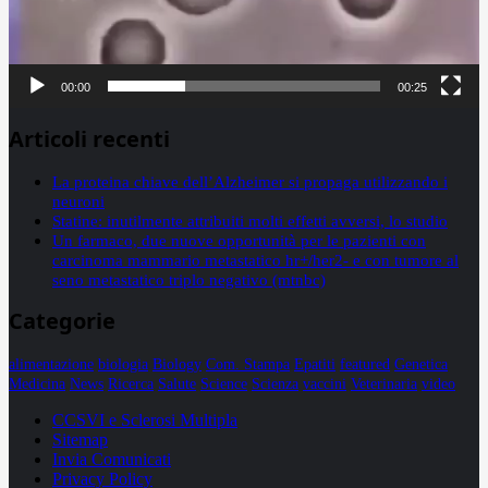
00:00
00:25
Articoli recenti
La proteina chiave dell’Alzheimer si propaga utilizzando i
neuroni
Statine: inutilmente attribuiti molti effetti avversi, lo studio
Un farmaco, due nuove opportunità per le pazienti con
carcinoma mammario metastatico hr+/her2- e con tumore al
seno metastatico triplo negativo (mtnbc)
Categorie
alimentazione
biologia
Biology
Com. Stampa
Epatiti
featured
Genetica
Medicina
News
Ricerca
Salute
Science
Scienza
vaccini
Veterinaria
video
CCSVI e Sclerosi Multipla
Sitemap
Invia Comunicati
Privacy Policy