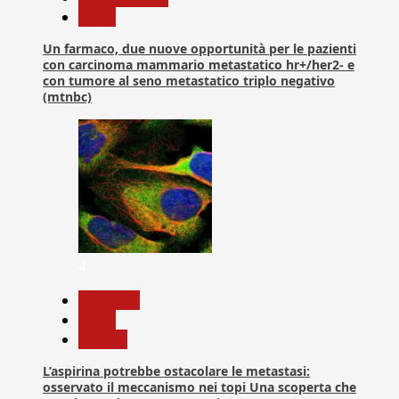
News
Un farmaco, due nuove opportunità per le pazienti
con carcinoma mammario metastatico hr+/her2- e
con tumore al seno metastatico triplo negativo
(mtnbc)
4
Medicina
News
Ricerca
L’aspirina potrebbe ostacolare le metastasi:
osservato il meccanismo nei topi Una scoperta che