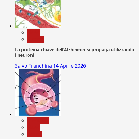
News
Ricerca
La proteina chiave dell’Alzheimer si propaga utilizzando
i neuroni
Salvo Franchina
14 Aprile 2026
Medicina
News
Salute