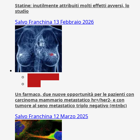
Statine: inutilmente attribuiti molti effetti avversi, lo
studio
Salvo Franchina
13 Febbraio 2026
Com. Stampa
News
Un farmaco, due nuove opportunità per le pazienti con
carcinoma mammario metastatico hr+/her2- e con
tumore al seno metastatico triplo negativo (mtnbc)
Salvo Franchina
12 Marzo 2025