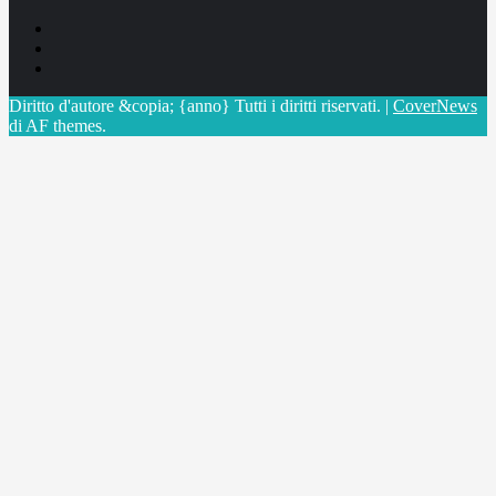
Facebook
Linkedin
X
Diritto d'autore &copia; {anno} Tutti i diritti riservati.
|
CoverNews
di AF themes.