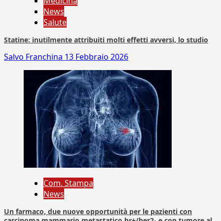
Medicina
News
Salute
Statine: inutilmente attribuiti molti effetti avversi, lo studio
Salvo Franchina
13 Febbraio 2026
Com. Stampa
News
Un farmaco, due nuove opportunità per le pazienti con
carcinoma mammario metastatico hr+/her2- e con tumore al