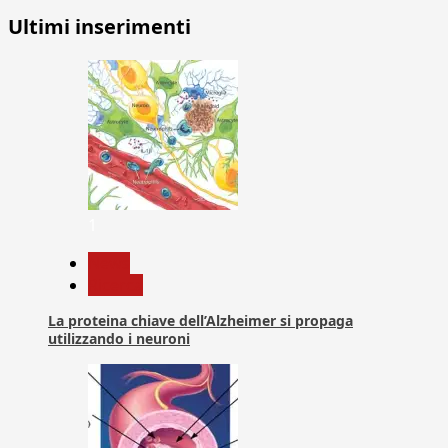
Ultimi inserimenti
1
News
Ricerca
La proteina chiave dell’Alzheimer si propaga
utilizzando i neuroni