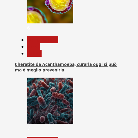
6
Com. Stampa
News
Salute
Cheratite da Acanthamoeba, curarla oggi si può
ma è meglio prevenirla
7