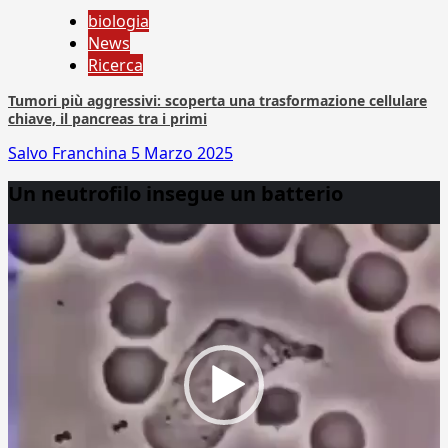
biologia
News
Ricerca
Tumori più aggressivi: scoperta una trasformazione cellulare
chiave, il pancreas tra i primi
Salvo Franchina
5 Marzo 2025
Un neutrofilo insegue un batterio
Video
Player