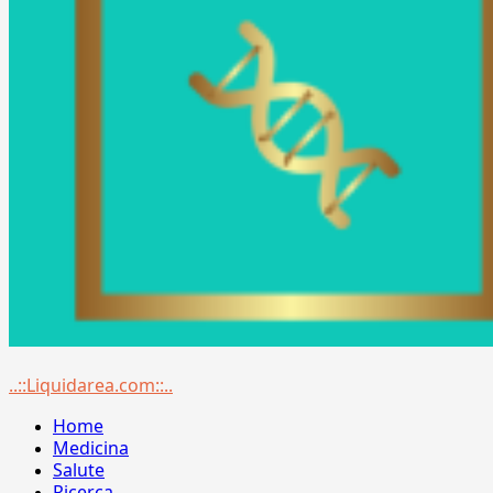
Menu
..::Liquidarea.com::..
principale
Home
Medicina
Salute
Ricerca