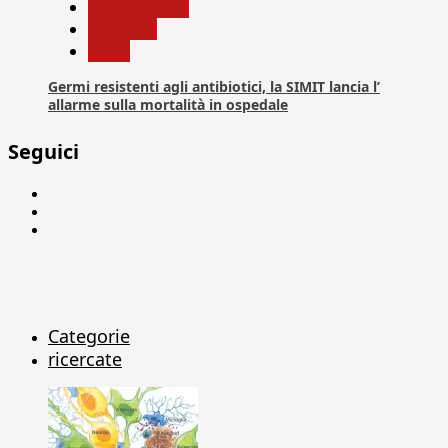
Com. Stampa
Medicina
News
Germi resistenti agli antibiotici, la SIMIT lancia l’
allarme sulla mortalità in ospedale
Seguici
Facebook
Linkedin
X
Categorie
ricercate