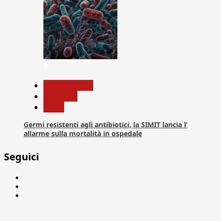
7
Com. Stampa
Medicina
News
Germi resistenti agli antibiotici, la SIMIT lancia l’
allarme sulla mortalità in ospedale
Seguici
Facebook
Linkedin
X