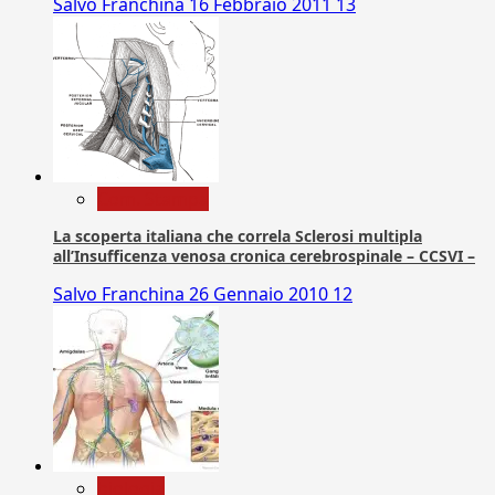
Salvo Franchina
16 Febbraio 2011
13
Com. Stampa
La scoperta italiana che correla Sclerosi multipla
all’Insufficenza venosa cronica cerebrospinale – CCSVI –
Salvo Franchina
26 Gennaio 2010
12
biologia