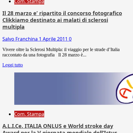
Com. Stampa
Il 28 marzo e’ ripartito il concorso fotografico
Clikkiamo destinato ai malati di sclerosi
multipla
Salvo Franchina
1 Aprile 2011
0
Vivere oltre la Sclerosi Multipla: il viaggio per le strade d’Italia
raccontato da una fotografia Il 28 marzo è...
Leggi tutto
Com. Stampa
A.L.I.Ce. ITALIA ONLUS e World stroke day
Award per la V giornata mondiale dell’Ictus