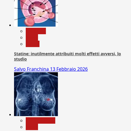
Medicina
News
Salute
Statine: inutilmente attribuiti molti effetti avversi, lo
studio
Salvo Franchina
13 Febbraio 2026
Com. Stampa
News