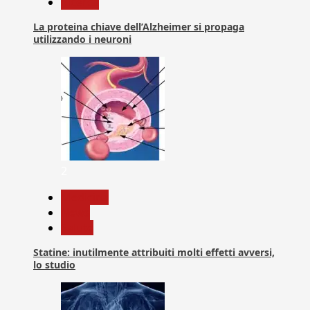
Ricerca
La proteina chiave dell’Alzheimer si propaga
utilizzando i neuroni
2
Medicina
News
Salute
Statine: inutilmente attribuiti molti effetti avversi,
lo studio