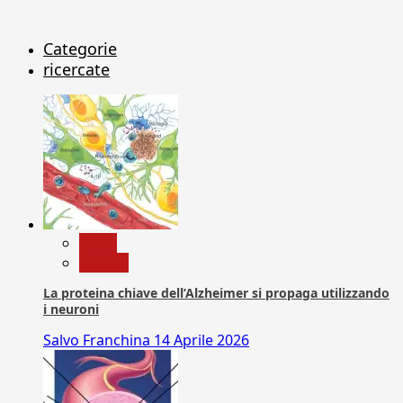
Categorie
ricercate
News
Ricerca
La proteina chiave dell’Alzheimer si propaga utilizzando
i neuroni
Salvo Franchina
14 Aprile 2026