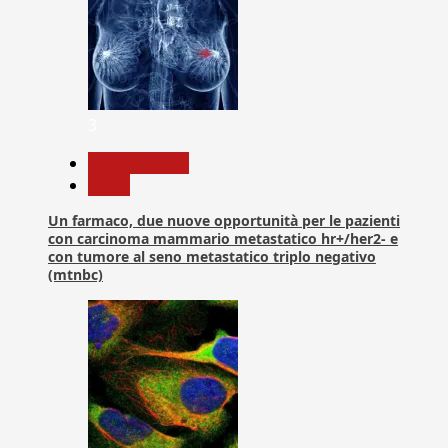
3
Com. Stampa
News
Un farmaco, due nuove opportunità per le pazienti
con carcinoma mammario metastatico hr+/her2- e
con tumore al seno metastatico triplo negativo
(mtnbc)