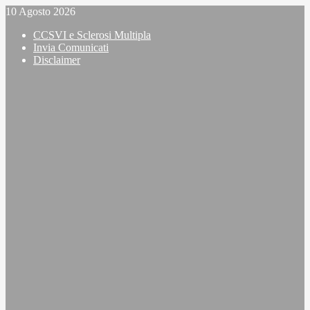
Vai
10 Agosto 2026
al
CCSVI e Sclerosi Multipla
contenuto
Invia Comunicati
Disclaimer