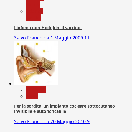
Salute
Scienza
vaccini
Linfoma non-Hodgkin: il vaccino.
Salvo Franchina
1 Maggio 2009
11
Medicina
News
Per la sordita’ un impianto cocleare sottocutaneo
invisibile e autoricricabile
Salvo Franchina
20 Maggio 2010
9