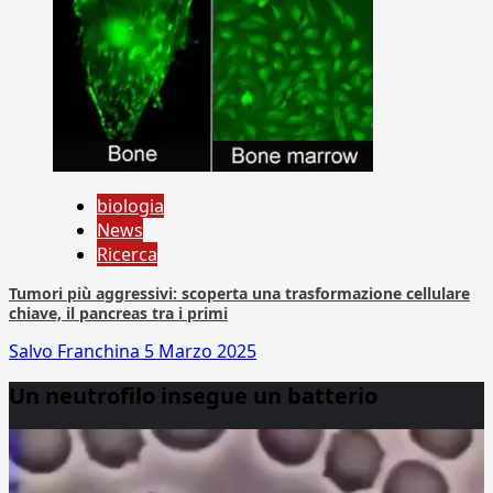
biologia
News
Ricerca
Tumori più aggressivi: scoperta una trasformazione cellulare
chiave, il pancreas tra i primi
Salvo Franchina
5 Marzo 2025
Un neutrofilo insegue un batterio
Video
Player