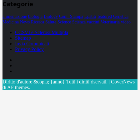
Categorie
alimentazione
biologia
Biology
Com. Stampa
Epatiti
featured
Genetica
Medicina
News
Ricerca
Salute
Science
Scienza
vaccini
Veterinaria
video
CCSVI e Sclerosi Multipla
Sitemap
Invia Comunicati
Privacy Policy
Facebook
Linkedin
X
Diritto d'autore &copia; {anno} Tutti i diritti riservati.
|
CoverNews
di AF themes.