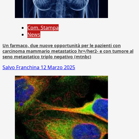
Com. Stampa
News
Un farmaco, due nuove opportunità per le pazienti con
carcinoma mammario metastatico hr+/her2- e con tumore al
seno metastatico triplo negativo (mtnbc)
Salvo Franchina
12 Marzo 2025