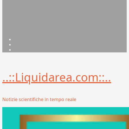
Facebook
Linkedin
X
..::Liquidarea.com::..
Notizie scientifiche in tempo reale