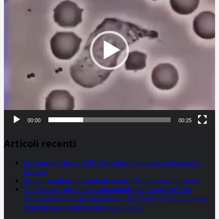
00:00
00:25
Articoli recenti
La proteina chiave dell’Alzheimer si propaga utilizzando i
neuroni
Statine: inutilmente attribuiti molti effetti avversi, lo studio
Un farmaco, due nuove opportunità per le pazienti con
carcinoma mammario metastatico hr+/her2- e con tumore al
seno metastatico triplo negativo (mtnbc)