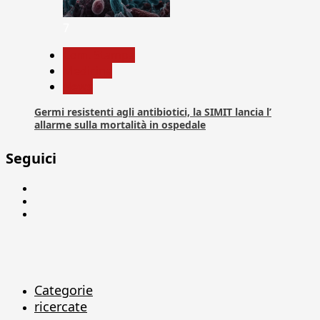
7
Com. Stampa
Medicina
News
Germi resistenti agli antibiotici, la SIMIT lancia l’
allarme sulla mortalità in ospedale
Seguici
Facebook
Linkedin
X
Categorie
ricercate