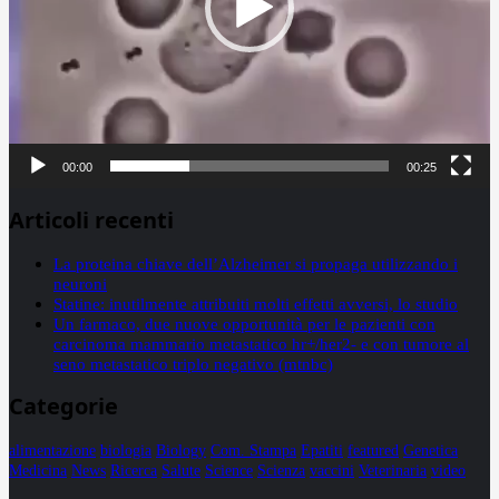
00:00
00:25
Articoli recenti
La proteina chiave dell’Alzheimer si propaga utilizzando i
neuroni
Statine: inutilmente attribuiti molti effetti avversi, lo studio
Un farmaco, due nuove opportunità per le pazienti con
carcinoma mammario metastatico hr+/her2- e con tumore al
seno metastatico triplo negativo (mtnbc)
Categorie
alimentazione
biologia
Biology
Com. Stampa
Epatiti
featured
Genetica
Medicina
News
Ricerca
Salute
Science
Scienza
vaccini
Veterinaria
video