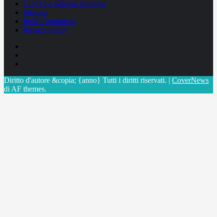
CCSVI e Sclerosi Multipla
Sitemap
Invia Comunicati
Privacy Policy
Facebook
Linkedin
X
Diritto d'autore &copia; {anno} Tutti i diritti riservati.
|
CoverNews
di AF themes.