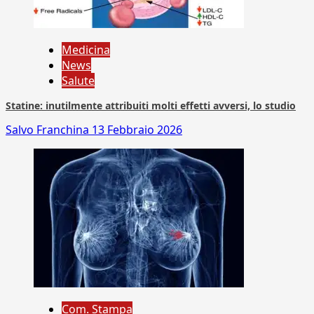
Medicina
News
Salute
Statine: inutilmente attribuiti molti effetti avversi, lo studio
Salvo Franchina
13 Febbraio 2026
Com. Stampa