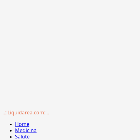
Menu
..::Liquidarea.com::..
principale
Home
Medicina
Salute