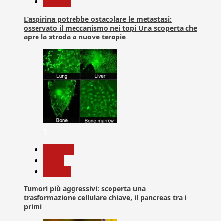
Ricerca
L’aspirina potrebbe ostacolare le metastasi:
osservato il meccanismo nei topi Una scoperta che
apre la strada a nuove terapie
5
biologia
News
Ricerca
Tumori più aggressivi: scoperta una
trasformazione cellulare chiave, il pancreas tra i
primi