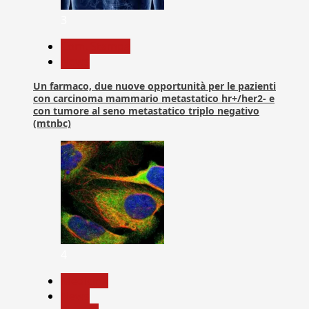
3
Com. Stampa
News
Un farmaco, due nuove opportunità per le pazienti
con carcinoma mammario metastatico hr+/her2- e
con tumore al seno metastatico triplo negativo
(mtnbc)
4
Medicina
News