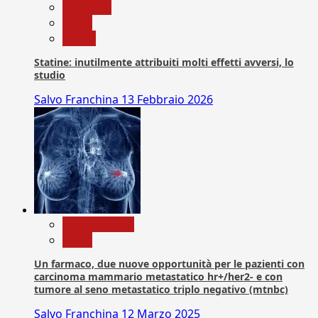
Medicina
News
Salute
Statine: inutilmente attribuiti molti effetti avversi, lo
studio
Salvo Franchina
13 Febbraio 2026
Com. Stampa
News
Un farmaco, due nuove opportunità per le pazienti con
carcinoma mammario metastatico hr+/her2- e con
tumore al seno metastatico triplo negativo (mtnbc)
Salvo Franchina
12 Marzo 2025