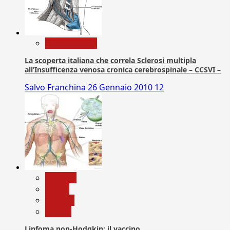
Com. Stampa
La scoperta italiana che correla Sclerosi multipla
all’Insufficenza venosa cronica cerebrospinale – CCSVI –
Salvo Franchina
26 Gennaio 2010
12
biologia
Salute
Scienza
vaccini
Linfoma non-Hodgkin: il vaccino.