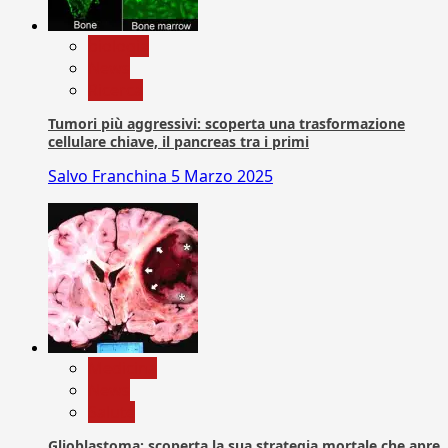
biologia
News
Ricerca
Tumori più aggressivi: scoperta una trasformazione
cellulare chiave, il pancreas tra i primi
Salvo Franchina
5 Marzo 2025
Medicina
News
Salute
Glioblastoma: scoperta la sua strategia mortale che apre