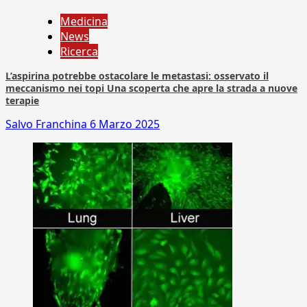
Medicina
News
Ricerca
L’aspirina potrebbe ostacolare le metastasi: osservato il
meccanismo nei topi Una scoperta che apre la strada a nuove
terapie
Salvo Franchina
6 Marzo 2025