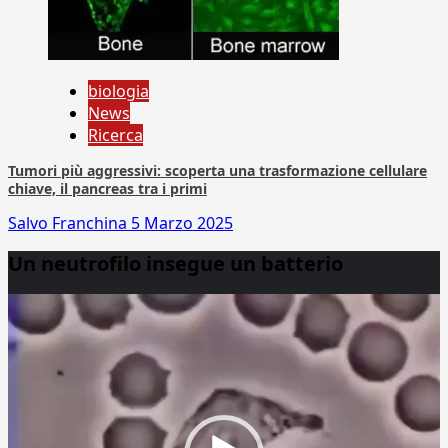
biologia
News
Ricerca
Tumori più aggressivi: scoperta una trasformazione cellulare
chiave, il pancreas tra i primi
Salvo Franchina
5 Marzo 2025
Un neutrofilo insegue un batterio
Video
Player