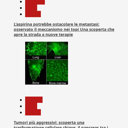
Medicina
News
Ricerca
L’aspirina potrebbe ostacolare le metastasi:
osservato il meccanismo nei topi Una scoperta che
apre la strada a nuove terapie
5
biologia
News
Ricerca
Tumori più aggressivi: scoperta una
trasformazione cellulare chiave, il pancreas tra i