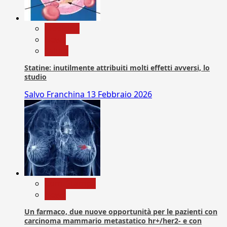
Medicina
News
Salute
Statine: inutilmente attribuiti molti effetti avversi, lo
studio
Salvo Franchina
13 Febbraio 2026
Com. Stampa
News
Un farmaco, due nuove opportunità per le pazienti con
carcinoma mammario metastatico hr+/her2- e con