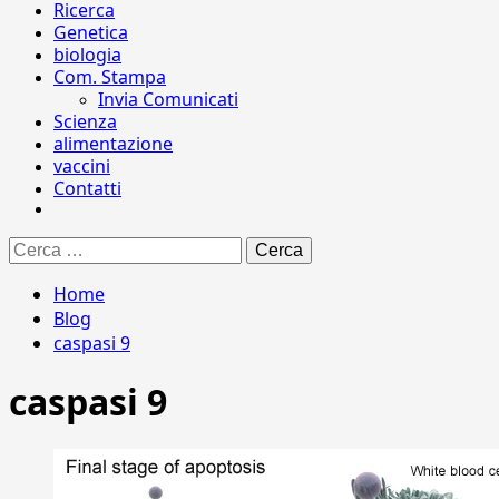
Ricerca
Genetica
biologia
Com. Stampa
Invia Comunicati
Scienza
alimentazione
vaccini
Contatti
Ricerca
per:
Home
Blog
caspasi 9
caspasi 9