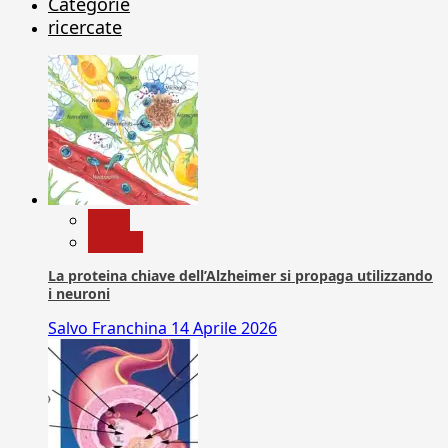
Categorie
ricercate
News
Ricerca
La proteina chiave dell’Alzheimer si propaga utilizzando
i neuroni
Salvo Franchina
14 Aprile 2026