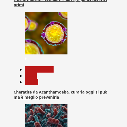
primi
6
Com. Stampa
News
Salute
Cheratite da Acanthamoeba, curarla oggi si può
ma è meglio prevenirla