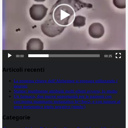
00:00
00:25
Articoli recenti
La proteina chiave dell’Alzheimer si propaga utilizzando i
neuroni
Statine: inutilmente attribuiti molti effetti avversi, lo studio
Un farmaco, due nuove opportunità per le pazienti con
carcinoma mammario metastatico hr+/her2- e con tumore al
seno metastatico triplo negativo (mtnbc)
Categorie