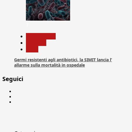
7
Com. Stampa
Medicina
News
Germi resistenti agli antibiotici, la SIMIT lancia l’
allarme sulla mortalità in ospedale
Seguici
Facebook
Linkedin
X