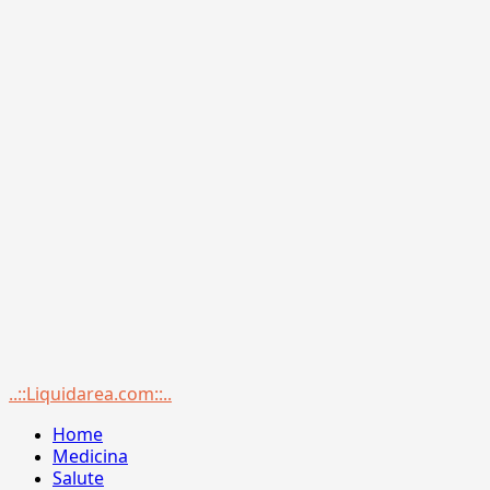
Menu
..::Liquidarea.com::..
principale
Home
Medicina
Salute