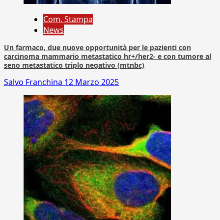
Com. Stampa
News
Un farmaco, due nuove opportunità per le pazienti con
carcinoma mammario metastatico hr+/her2- e con tumore al
seno metastatico triplo negativo (mtnbc)
Salvo Franchina
12 Marzo 2025