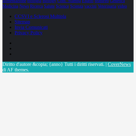
alimentazione
biologia
Biology
Com. Stampa
Epatiti
featured
Genetica
Medicina
News
Ricerca
Salute
Science
Scienza
vaccini
Veterinaria
video
CCSVI e Sclerosi Multipla
Sitemap
Invia Comunicati
Privacy Policy
Facebook
Linkedin
X
Diritto d'autore &copia; {anno} Tutti i diritti riservati.
|
CoverNews
di AF themes.