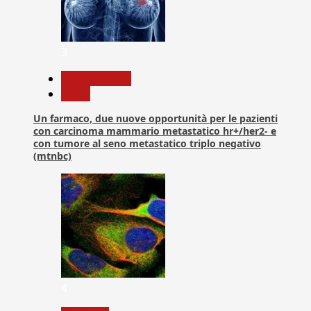
3
Com. Stampa
News
Un farmaco, due nuove opportunità per le pazienti
con carcinoma mammario metastatico hr+/her2- e
con tumore al seno metastatico triplo negativo
(mtnbc)
4