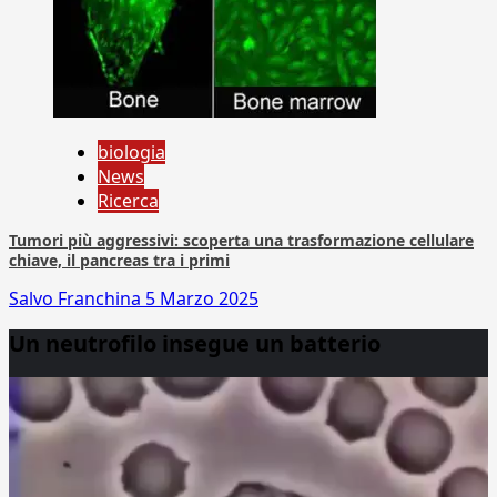
biologia
News
Ricerca
Tumori più aggressivi: scoperta una trasformazione cellulare
chiave, il pancreas tra i primi
Salvo Franchina
5 Marzo 2025
Un neutrofilo insegue un batterio
Video
Player