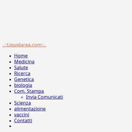
Menu
..::Liquidarea.com::..
principale
Home
Medicina
Salute
Ricerca
Genetica
biologia
Com. Stampa
Invia Comunicati
Scienza
alimentazione
vaccini
Contatti