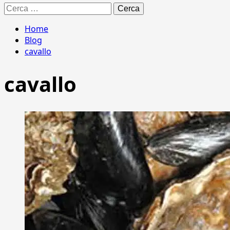
Ricerca
per:
Home
Blog
cavallo
cavallo