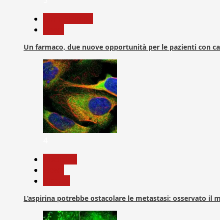
3
Com. Stampa
News
Un farmaco, due nuove opportunità per le pazienti con c
4
Medicina
News
Ricerca
L’aspirina potrebbe ostacolare le metastasi: osservato il