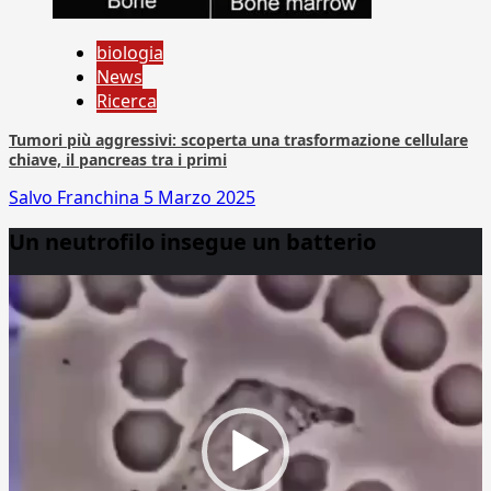
biologia
News
Ricerca
Tumori più aggressivi: scoperta una trasformazione cellulare
chiave, il pancreas tra i primi
Salvo Franchina
5 Marzo 2025
Un neutrofilo insegue un batterio
Video
Player