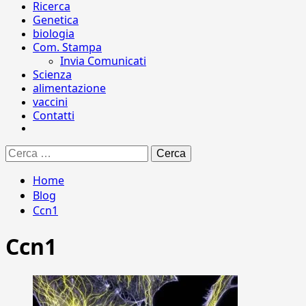
Ricerca
Genetica
biologia
Com. Stampa
Invia Comunicati
Scienza
alimentazione
vaccini
Contatti
Ricerca
per:
Home
Blog
Ccn1
Ccn1