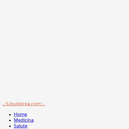
Menu
..::Liquidarea.com::..
principale
Home
Medicina
Salute