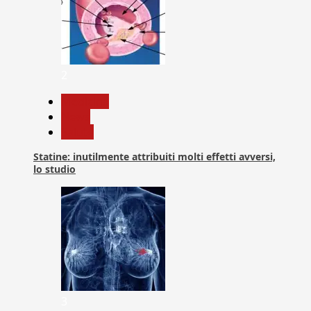
2
Medicina
News
Salute
Statine: inutilmente attribuiti molti effetti avversi,
lo studio
3