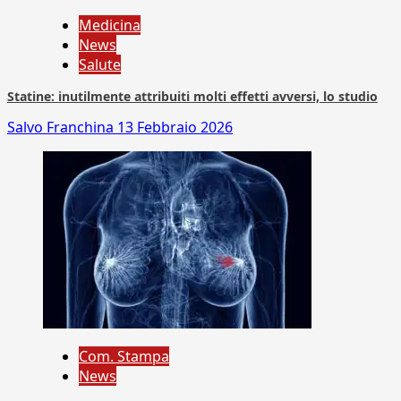
Medicina
News
Salute
Statine: inutilmente attribuiti molti effetti avversi, lo studio
Salvo Franchina
13 Febbraio 2026
Com. Stampa
News