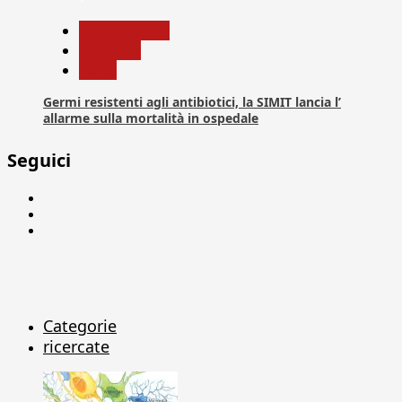
Com. Stampa
Medicina
News
Germi resistenti agli antibiotici, la SIMIT lancia l’
allarme sulla mortalità in ospedale
Seguici
Facebook
Linkedin
X
Categorie
ricercate