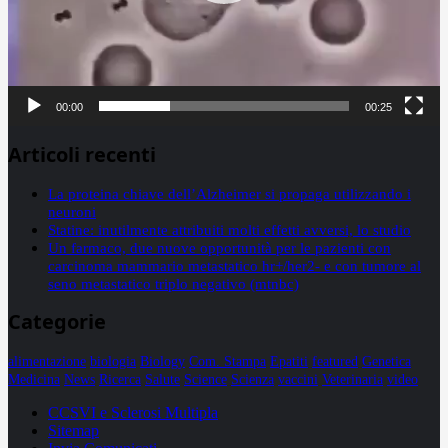
00:00
00:25
Articoli recenti
La proteina chiave dell’Alzheimer si propaga utilizzando i
neuroni
Statine: inutilmente attribuiti molti effetti avversi, lo studio
Un farmaco, due nuove opportunità per le pazienti con
carcinoma mammario metastatico hr+/her2- e con tumore al
seno metastatico triplo negativo (mtnbc)
Categorie
alimentazione
biologia
Biology
Com. Stampa
Epatiti
featured
Genetica
Medicina
News
Ricerca
Salute
Science
Scienza
vaccini
Veterinaria
video
CCSVI e Sclerosi Multipla
Sitemap