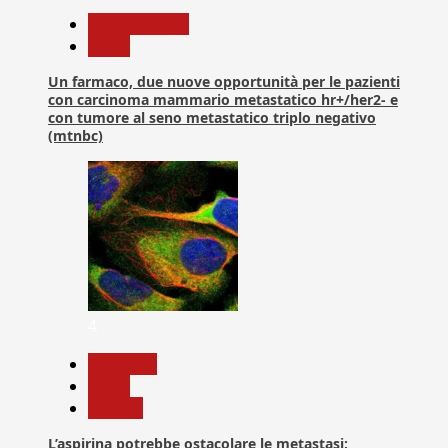
Com. Stampa
News
Un farmaco, due nuove opportunità per le pazienti
con carcinoma mammario metastatico hr+/her2- e
con tumore al seno metastatico triplo negativo
(mtnbc)
4
Medicina
News
Ricerca
L’aspirina potrebbe ostacolare le metastasi: