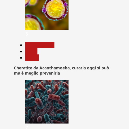
6
Com. Stampa
News
Salute
Cheratite da Acanthamoeba, curarla oggi si può
ma è meglio prevenirla
7