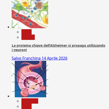
News
Ricerca
La proteina chiave dell’Alzheimer si propaga utilizzando
i neuroni
Salvo Franchina
14 Aprile 2026
Medicina
News