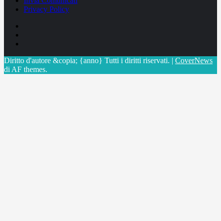
Invia Comunicati
Privacy Policy
Facebook
Linkedin
X
Diritto d'autore &copia; {anno} Tutti i diritti riservati.
|
CoverNews
di AF themes.