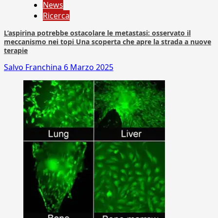
News
Ricerca
L’aspirina potrebbe ostacolare le metastasi: osservato il
meccanismo nei topi Una scoperta che apre la strada a nuove
terapie
Salvo Franchina
6 Marzo 2025