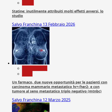
Salute
Statine: inutilmente attribuiti molti effetti avversi, lo
studio
Salvo Franchina
13 Febbraio 2026
Com. Stampa
News
Un farmaco, due nuove opportunità per le pazienti con
carcinoma mammario metastatico hr+/her2- e con
tumore al seno metastatico triplo negativo (mtnbc)
Salvo Franchina
12 Marzo 2025