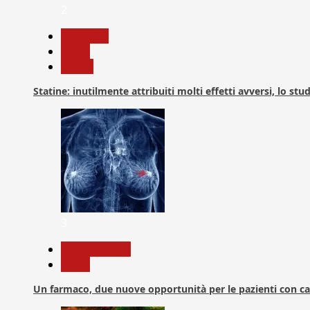
2
Medicina
News
Salute
Statine: inutilmente attribuiti molti effetti avversi, lo stu
3
Com. Stampa
News
Un farmaco, due nuove opportunità per le pazienti con c