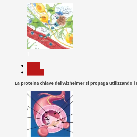
1
News
Ricerca
La proteina chiave dell’Alzheimer si propaga utilizzando i