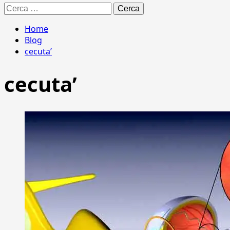
Ricerca
per:
Home
Blog
cecuta’
cecuta’