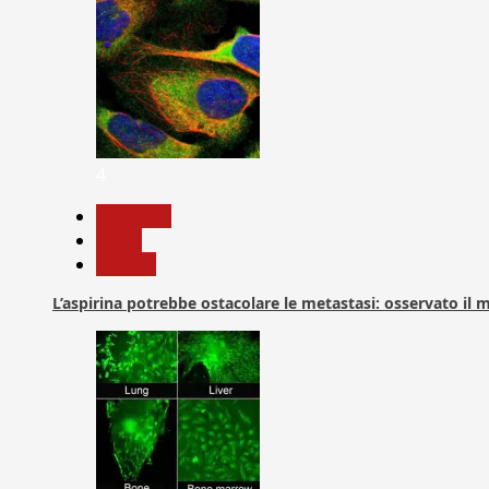
4
Medicina
News
Ricerca
L’aspirina potrebbe ostacolare le metastasi: osservato il