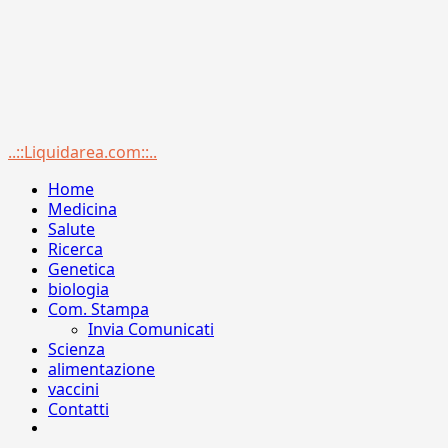
Menu
..::Liquidarea.com::..
principale
Home
Medicina
Salute
Ricerca
Genetica
biologia
Com. Stampa
Invia Comunicati
Scienza
alimentazione
vaccini
Contatti