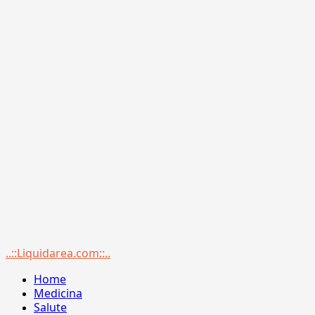
Menu
..::Liquidarea.com::..
principale
Home
Medicina
Salute