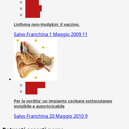
Salute
Scienza
vaccini
Linfoma non-Hodgkin: il vaccino.
Salvo Franchina
1 Maggio 2009
11
Medicina
News
Per la sordita’ un impianto cocleare sottocutaneo
invisibile e autoricricabile
Salvo Franchina
20 Maggio 2010
9