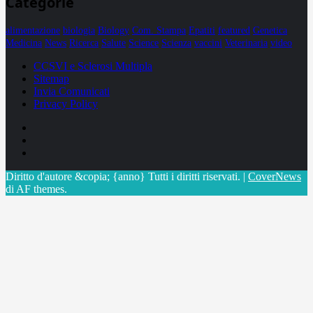
Categorie
alimentazione
biologia
Biology
Com. Stampa
Epatiti
featured
Genetica
Medicina
News
Ricerca
Salute
Science
Scienza
vaccini
Veterinaria
video
CCSVI e Sclerosi Multipla
Sitemap
Invia Comunicati
Privacy Policy
Facebook
Linkedin
X
Diritto d'autore &copia; {anno} Tutti i diritti riservati.
|
CoverNews
di AF themes.