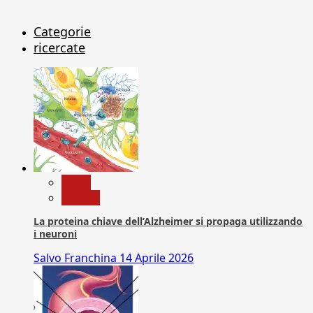
Categorie
ricercate
News
Ricerca
La proteina chiave dell’Alzheimer si propaga utilizzando
i neuroni
Salvo Franchina
14 Aprile 2026