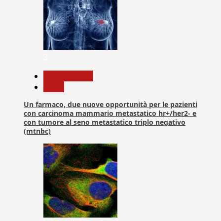
3
Com. Stampa
News
Un farmaco, due nuove opportunità per le pazienti
con carcinoma mammario metastatico hr+/her2- e
con tumore al seno metastatico triplo negativo
(mtnbc)