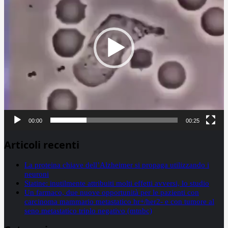
00:00
00:25
Articoli recenti
La proteina chiave dell’Alzheimer si propaga utilizzando i
neuroni
Statine: inutilmente attribuiti molti effetti avversi, lo studio
Un farmaco, due nuove opportunità per le pazienti con
carcinoma mammario metastatico hr+/her2- e con tumore al
seno metastatico triplo negativo (mtnbc)