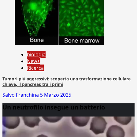
biologia
News
Ricerca
Tumori più aggressivi: scoperta una trasformazione cellulare
chiave, il pancreas tra i primi
Salvo Franchina
5 Marzo 2025
Un neutrofilo insegue un batterio
Video
Player