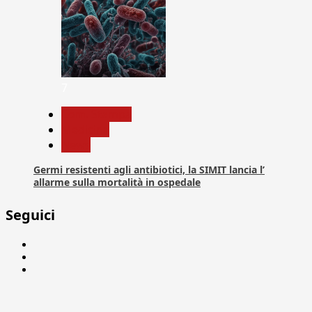
7
Com. Stampa
Medicina
News
Germi resistenti agli antibiotici, la SIMIT lancia l’
allarme sulla mortalità in ospedale
Seguici
Facebook
Linkedin
X