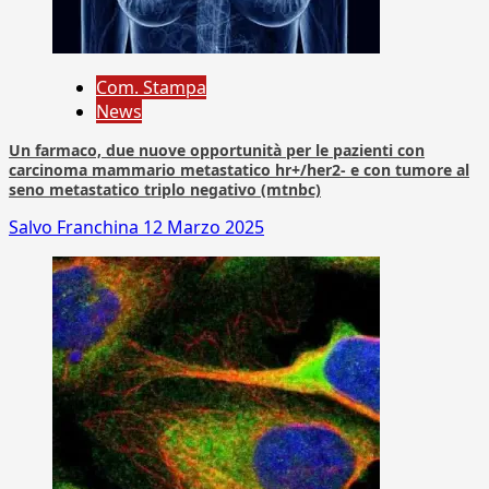
Com. Stampa
News
Un farmaco, due nuove opportunità per le pazienti con
carcinoma mammario metastatico hr+/her2- e con tumore al
seno metastatico triplo negativo (mtnbc)
Salvo Franchina
12 Marzo 2025