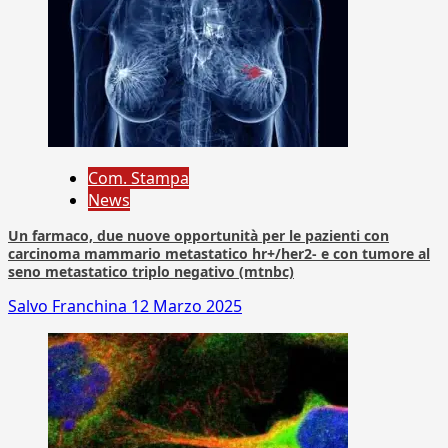
Com. Stampa
News
Un farmaco, due nuove opportunità per le pazienti con
carcinoma mammario metastatico hr+/her2- e con tumore al
seno metastatico triplo negativo (mtnbc)
Salvo Franchina
12 Marzo 2025