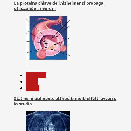
La proteina chiave dell’Alzheimer si propaga
utilizzando i neuroni
2
Medicina
News
Salute
Statine: inutilmente attribuiti molti effetti avversi,
lo studio