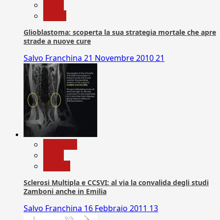
News
Salute
Glioblastoma: scoperta la sua strategia mortale che apre
strade a nuove cure
Salvo Franchina
21 Novembre 2010
21
Medicina
News
Ricerca
Sclerosi Multipla e CCSVI: al via la convalida degli studi
Zamboni anche in Emilia
Salvo Franchina
16 Febbraio 2011
13