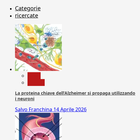
Categorie
ricercate
News
Ricerca
La proteina chiave dell’Alzheimer si propaga utilizzando
i neuroni
Salvo Franchina
14 Aprile 2026