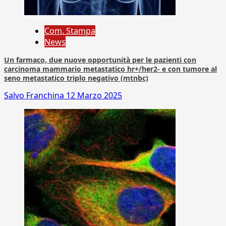
Com. Stampa
News
Un farmaco, due nuove opportunità per le pazienti con
carcinoma mammario metastatico hr+/her2- e con tumore al
seno metastatico triplo negativo (mtnbc)
Salvo Franchina
12 Marzo 2025