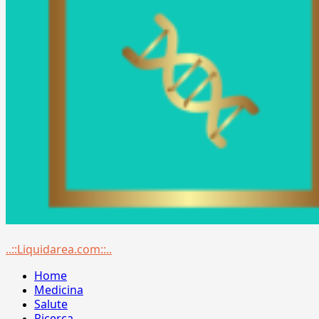
Menu
..::Liquidarea.com::..
principale
Home
Medicina
Salute
Ricerca