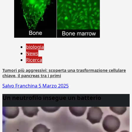
biologia
News
Ricerca
Tumori più aggressivi: scoperta una trasformazione cellulare
chiave, il pancreas tra i primi
Salvo Franchina
5 Marzo 2025
Un neutrofilo insegue un batterio
Video
Player