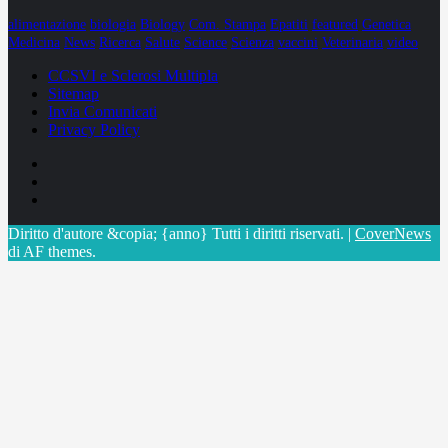
alimentazione
biologia
Biology
Com. Stampa
Epatiti
featured
Genetica
Medicina
News
Ricerca
Salute
Science
Scienza
vaccini
Veterinaria
video
CCSVI e Sclerosi Multipla
Sitemap
Invia Comunicati
Privacy Policy
Facebook
Linkedin
X
Diritto d'autore &copia; {anno} Tutti i diritti riservati.
|
CoverNews
di AF themes.