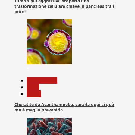
Tumori più aggressivi: scoperta una
trasformazione cellulare chiave, il pancreas tra i
primi
6
Com. Stampa
News
Salute
Cheratite da Acanthamoeba, curarla oggi si può
ma è meglio prevenirla