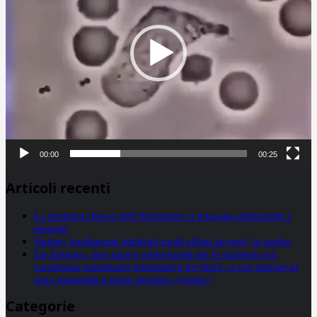
00:00
00:25
Articoli recenti
La proteina chiave dell’Alzheimer si propaga utilizzando i
neuroni
Statine: inutilmente attribuiti molti effetti avversi, lo studio
Un farmaco, due nuove opportunità per le pazienti con
carcinoma mammario metastatico hr+/her2- e con tumore al
seno metastatico triplo negativo (mtnbc)
Categorie