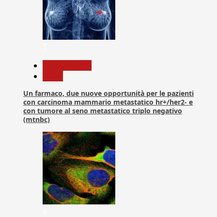
3
Com. Stampa
News
Un farmaco, due nuove opportunità per le pazienti
con carcinoma mammario metastatico hr+/her2- e
con tumore al seno metastatico triplo negativo
(mtnbc)
4