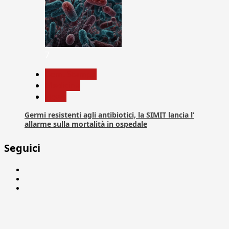
7
Com. Stampa
Medicina
News
Germi resistenti agli antibiotici, la SIMIT lancia l’
allarme sulla mortalità in ospedale
Seguici
Facebook
Linkedin
X