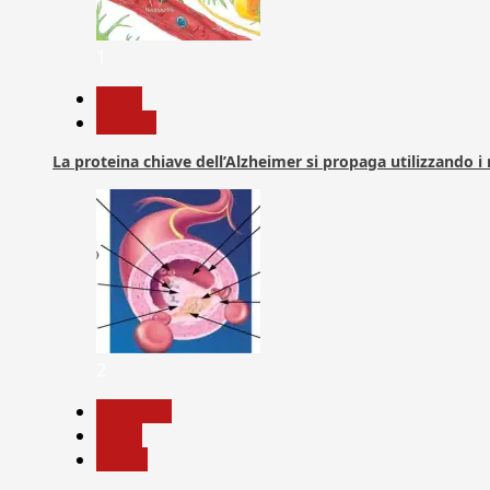
1
News
Ricerca
La proteina chiave dell’Alzheimer si propaga utilizzando i
2
Medicina
News
Salute