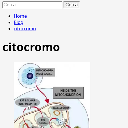
Ricerca
per:
Home
Blog
citocromo
citocromo