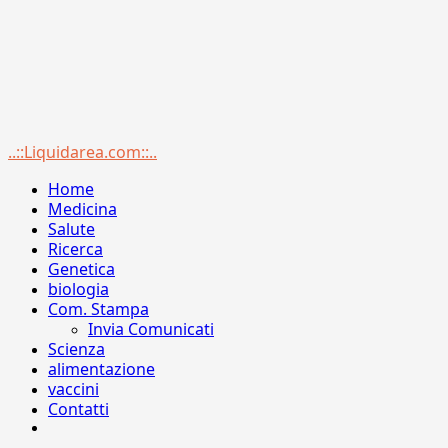
Menu
..::Liquidarea.com::..
principale
Home
Medicina
Salute
Ricerca
Genetica
biologia
Com. Stampa
Invia Comunicati
Scienza
alimentazione
vaccini
Contatti