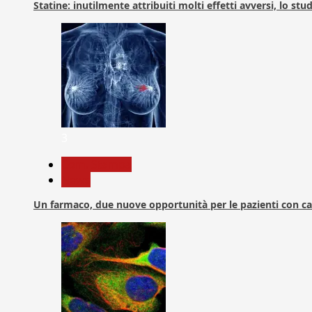
Statine: inutilmente attribuiti molti effetti avversi, lo stu
3
Com. Stampa
News
Un farmaco, due nuove opportunità per le pazienti con c