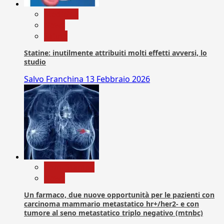
Medicina
News
Salute
Statine: inutilmente attribuiti molti effetti avversi, lo
studio
Salvo Franchina
13 Febbraio 2026
Com. Stampa
News
Un farmaco, due nuove opportunità per le pazienti con
carcinoma mammario metastatico hr+/her2- e con
tumore al seno metastatico triplo negativo (mtnbc)