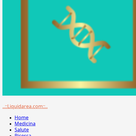
Menu
..::Liquidarea.com::..
principale
Home
Medicina
Salute
Ricerca