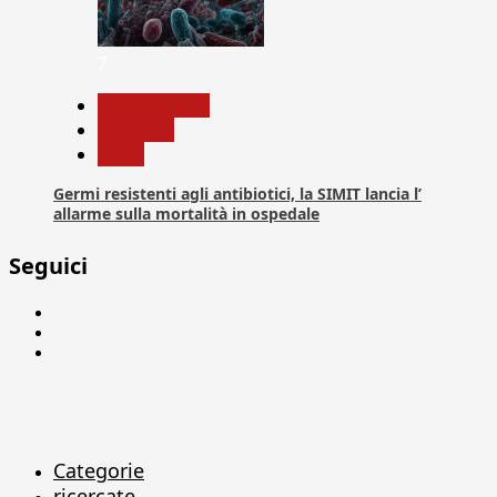
7
Com. Stampa
Medicina
News
Germi resistenti agli antibiotici, la SIMIT lancia l’
allarme sulla mortalità in ospedale
Seguici
Facebook
Linkedin
X
Categorie
ricercate