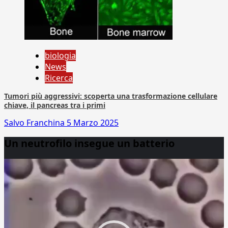
biologia
News
Ricerca
Tumori più aggressivi: scoperta una trasformazione cellulare
chiave, il pancreas tra i primi
Salvo Franchina
5 Marzo 2025
Un neutrofilo insegue un batterio
Video
Player