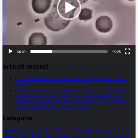
00:00
00:25
Articoli recenti
La proteina chiave dell’Alzheimer si propaga utilizzando i
neuroni
Statine: inutilmente attribuiti molti effetti avversi, lo studio
Un farmaco, due nuove opportunità per le pazienti con
carcinoma mammario metastatico hr+/her2- e con tumore al
seno metastatico triplo negativo (mtnbc)
Categorie
alimentazione
biologia
Biology
Com. Stampa
Epatiti
featured
Genetica
Medicina
News
Ricerca
Salute
Science
Scienza
vaccini
Veterinaria
video