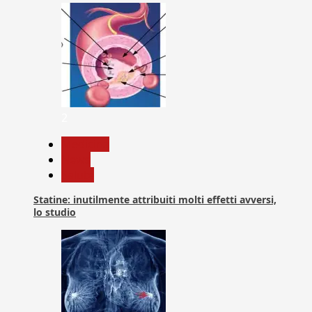
2
Medicina
News
Salute
Statine: inutilmente attribuiti molti effetti avversi,
lo studio