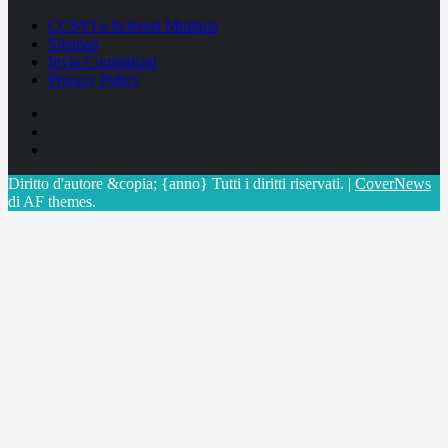
CCSVI e Sclerosi Multipla
Sitemap
Invia Comunicati
Privacy Policy
Facebook
Linkedin
X
Diritto d'autore &copia; {anno} Tutti i diritti riservati.
|
CoverNews
di AF themes.