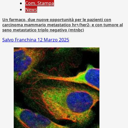
Com. Stampa
News
Un farmaco, due nuove opportunità per le pazienti con
carcinoma mammario metastatico hr+/her2- e con tumore al
seno metastatico triplo negativo (mtnbc)
Salvo Franchina
12 Marzo 2025