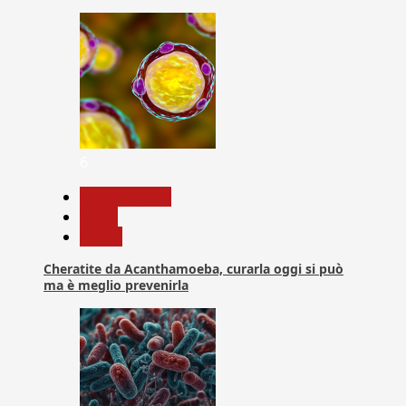
6
Com. Stampa
News
Salute
Cheratite da Acanthamoeba, curarla oggi si può
ma è meglio prevenirla