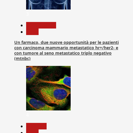
3
Com. Stampa
News
Un farmaco, due nuove opportunità per le pazienti
con carcinoma mammario metastatico hr+/her2- e
con tumore al seno metastatico triplo negativo
(mtnbc)
4
Medicina
News