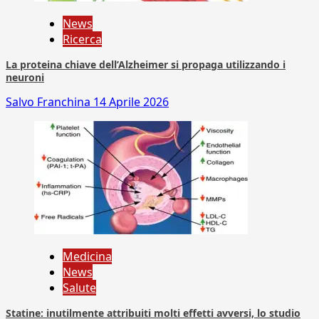
News
Ricerca
La proteina chiave dell’Alzheimer si propaga utilizzando i
neuroni
Salvo Franchina
14 Aprile 2026
Medicina
News
Salute
Statine: inutilmente attribuiti molti effetti avversi, lo studio