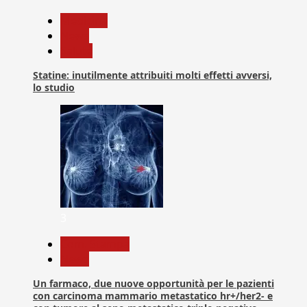
Medicina
News
Salute
Statine: inutilmente attribuiti molti effetti avversi,
lo studio
3
Com. Stampa
News
Un farmaco, due nuove opportunità per le pazienti
con carcinoma mammario metastatico hr+/her2- e