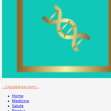
Menu
..::Liquidarea.com::..
principale
Home
Medicina
Salute
Ricerca