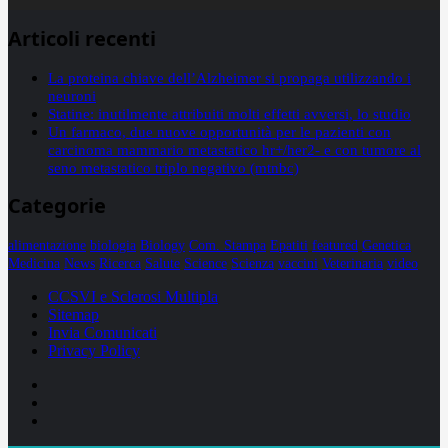
Articoli recenti
La proteina chiave dell’Alzheimer si propaga utilizzando i
neuroni
Statine: inutilmente attribuiti molti effetti avversi, lo studio
Un farmaco, due nuove opportunità per le pazienti con
carcinoma mammario metastatico hr+/her2- e con tumore al
seno metastatico triplo negativo (mtnbc)
Categorie
alimentazione
biologia
Biology
Com. Stampa
Epatiti
featured
Genetica
Medicina
News
Ricerca
Salute
Science
Scienza
vaccini
Veterinaria
video
CCSVI e Sclerosi Multipla
Sitemap
Invia Comunicati
Privacy Policy
Facebook
Linkedin
X