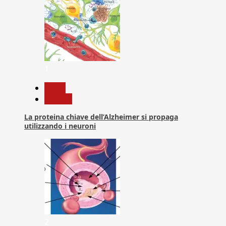
1
News
Ricerca
La proteina chiave dell’Alzheimer si propaga
utilizzando i neuroni
2