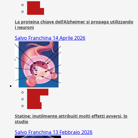
News
Ricerca
La proteina chiave dell’Alzheimer si propaga utilizzando
i neuroni
Salvo Franchina
14 Aprile 2026
Medicina
News
Salute
Statine: inutilmente attribuiti molti effetti avversi, lo
studio
Salvo Franchina
13 Febbraio 2026