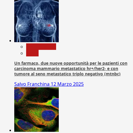
Com. Stampa
News
Un farmaco, due nuove opportunità per le pazienti con
carcinoma mammario metastatico hr+/her2- e con
tumore al seno metastatico triplo negativo (mtnbc)
Salvo Franchina
12 Marzo 2025