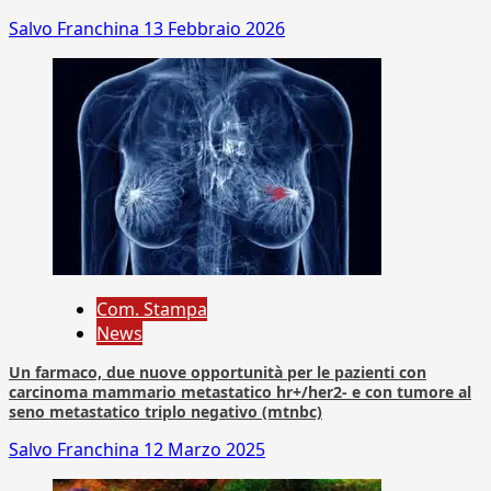
Salvo Franchina
13 Febbraio 2026
Com. Stampa
News
Un farmaco, due nuove opportunità per le pazienti con
carcinoma mammario metastatico hr+/her2- e con tumore al
seno metastatico triplo negativo (mtnbc)
Salvo Franchina
12 Marzo 2025