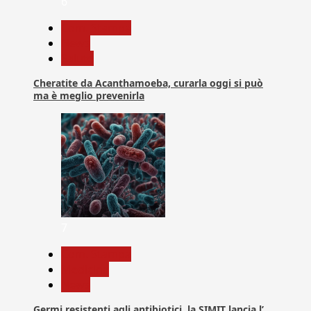
6
Com. Stampa
News
Salute
Cheratite da Acanthamoeba, curarla oggi si può
ma è meglio prevenirla
7
Com. Stampa
Medicina
News
Germi resistenti agli antibiotici, la SIMIT lancia l’