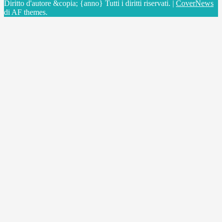
Diritto d'autore &copia; {anno} Tutti i diritti riservati.
|
CoverNews
di AF themes.