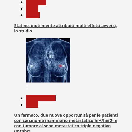
Medicina
News
Salute
Statine: inutilmente attribuiti molti effetti avversi,
lo studio
3
Com. Stampa
News
Un farmaco, due nuove opportunità per le pazienti
con carcinoma mammario metastatico hr+/her2- e
con tumore al seno metastatico triplo negativo
(mtnbc)