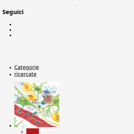
Seguici
Facebook
Linkedin
X
Categorie
ricercate
News