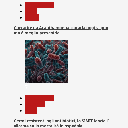
Com. Stampa
News
Salute
Cheratite da Acanthamoeba, curarla oggi si può
ma è meglio prevenirla
7
Com. Stampa
Medicina
News
Germi resistenti agli antibiotici, la SIMIT lancia l’
allarme sulla mortalità in ospedale