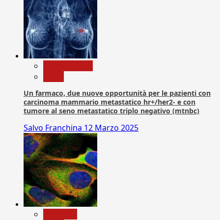
Com. Stampa
News
Un farmaco, due nuove opportunità per le pazienti con
carcinoma mammario metastatico hr+/her2- e con
tumore al seno metastatico triplo negativo (mtnbc)
Salvo Franchina
12 Marzo 2025
Medicina