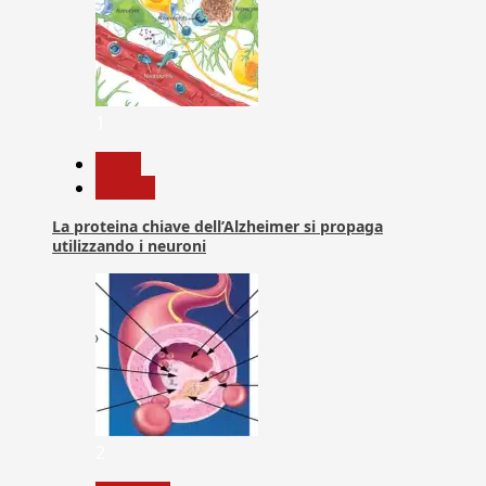
1
News
Ricerca
La proteina chiave dell’Alzheimer si propaga
utilizzando i neuroni
2