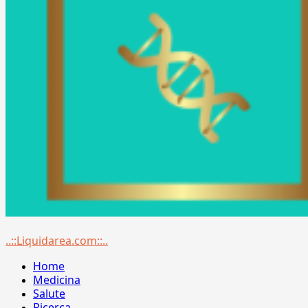
Menu
..::Liquidarea.com::..
principale
Home
Medicina
Salute
Ricerca