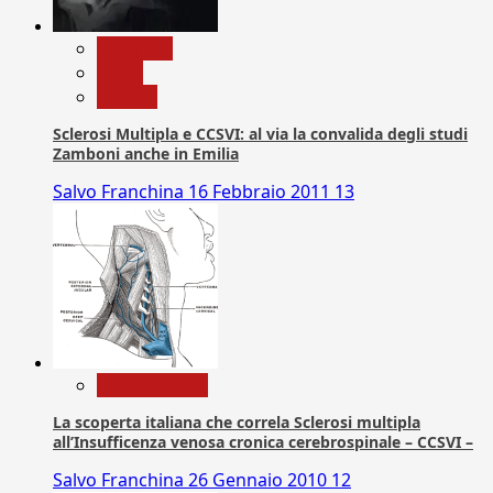
Medicina
News
Ricerca
Sclerosi Multipla e CCSVI: al via la convalida degli studi
Zamboni anche in Emilia
Salvo Franchina
16 Febbraio 2011
13
Com. Stampa
La scoperta italiana che correla Sclerosi multipla
all’Insufficenza venosa cronica cerebrospinale – CCSVI –
Salvo Franchina
26 Gennaio 2010
12