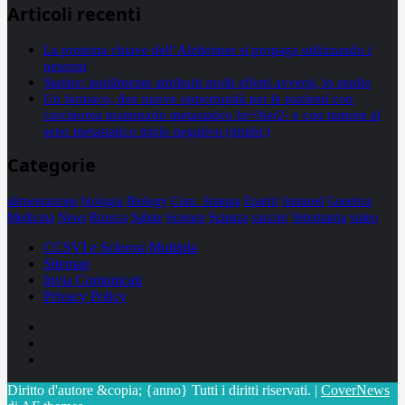
Articoli recenti
La proteina chiave dell’Alzheimer si propaga utilizzando i
neuroni
Statine: inutilmente attribuiti molti effetti avversi, lo studio
Un farmaco, due nuove opportunità per le pazienti con
carcinoma mammario metastatico hr+/her2- e con tumore al
seno metastatico triplo negativo (mtnbc)
Categorie
alimentazione
biologia
Biology
Com. Stampa
Epatiti
featured
Genetica
Medicina
News
Ricerca
Salute
Science
Scienza
vaccini
Veterinaria
video
CCSVI e Sclerosi Multipla
Sitemap
Invia Comunicati
Privacy Policy
Facebook
Linkedin
X
Diritto d'autore &copia; {anno} Tutti i diritti riservati.
|
CoverNews