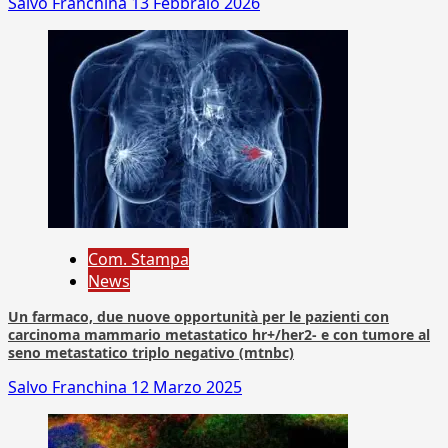
Salvo Franchina
13 Febbraio 2026
Com. Stampa
News
Un farmaco, due nuove opportunità per le pazienti con
carcinoma mammario metastatico hr+/her2- e con tumore al
seno metastatico triplo negativo (mtnbc)
Salvo Franchina
12 Marzo 2025