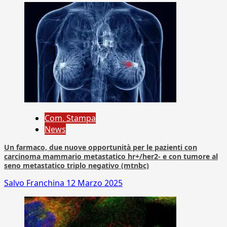
Com. Stampa
News
Un farmaco, due nuove opportunità per le pazienti con
carcinoma mammario metastatico hr+/her2- e con tumore al
seno metastatico triplo negativo (mtnbc)
Salvo Franchina
12 Marzo 2025