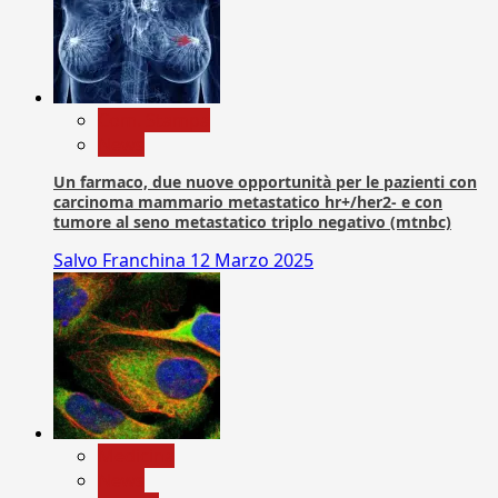
Com. Stampa
News
Un farmaco, due nuove opportunità per le pazienti con
carcinoma mammario metastatico hr+/her2- e con
tumore al seno metastatico triplo negativo (mtnbc)
Salvo Franchina
12 Marzo 2025
Medicina
News