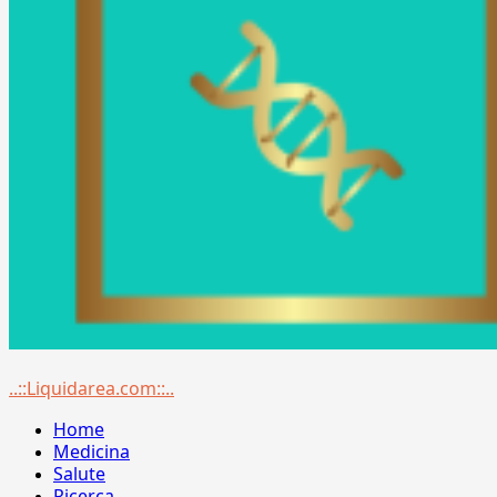
Menu
..::Liquidarea.com::..
principale
Home
Medicina
Salute
Ricerca