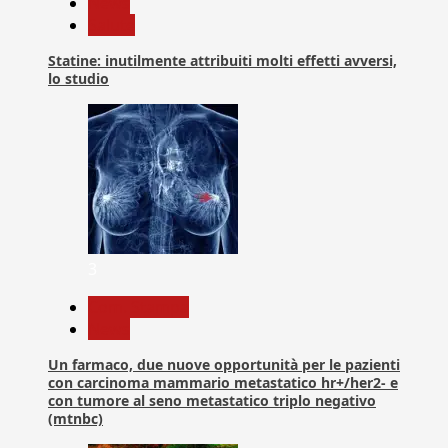
News
Salute
Statine: inutilmente attribuiti molti effetti avversi,
lo studio
3
Com. Stampa
News
Un farmaco, due nuove opportunità per le pazienti
con carcinoma mammario metastatico hr+/her2- e
con tumore al seno metastatico triplo negativo
(mtnbc)