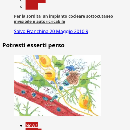
News
Per la sordita’ un impianto cocleare sottocutaneo
invisibile e autoricricabile
Salvo Franchina
20 Maggio 2010
9
Potresti esserti perso
News