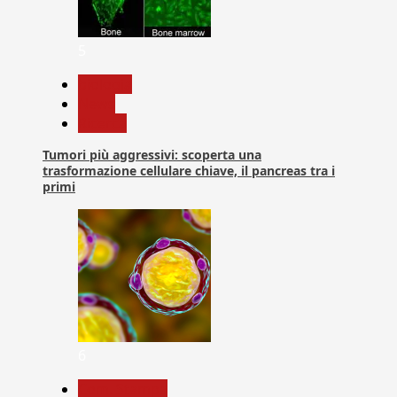
5
biologia
News
Ricerca
Tumori più aggressivi: scoperta una
trasformazione cellulare chiave, il pancreas tra i
primi
6
Com. Stampa