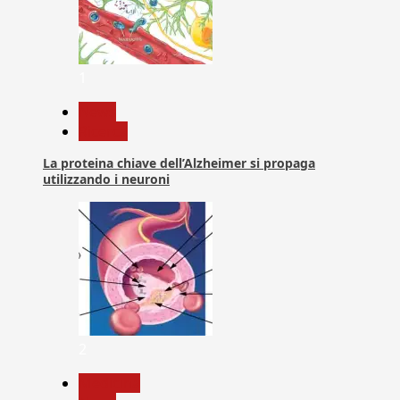
1
News
Ricerca
La proteina chiave dell’Alzheimer si propaga
utilizzando i neuroni
2
Medicina