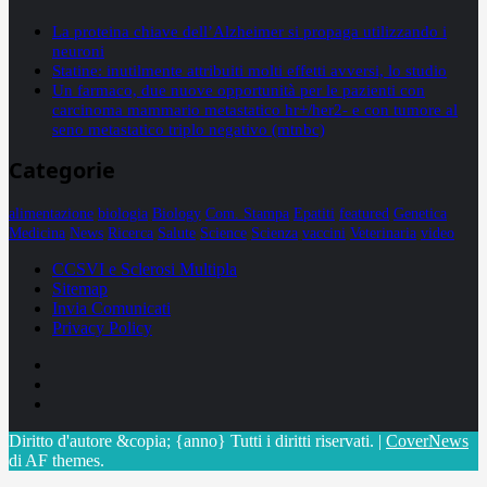
La proteina chiave dell’Alzheimer si propaga utilizzando i
neuroni
Statine: inutilmente attribuiti molti effetti avversi, lo studio
Un farmaco, due nuove opportunità per le pazienti con
carcinoma mammario metastatico hr+/her2- e con tumore al
seno metastatico triplo negativo (mtnbc)
Categorie
alimentazione
biologia
Biology
Com. Stampa
Epatiti
featured
Genetica
Medicina
News
Ricerca
Salute
Science
Scienza
vaccini
Veterinaria
video
CCSVI e Sclerosi Multipla
Sitemap
Invia Comunicati
Privacy Policy
Facebook
Linkedin
X
Diritto d'autore &copia; {anno} Tutti i diritti riservati.
|
CoverNews
di AF themes.