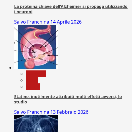
La proteina chiave dell’Alzheimer si propaga utilizzando
i neuroni
Salvo Franchina
14 Aprile 2026
Medicina
News
Salute
Statine: inutilmente attribuiti molti effetti avversi, lo
studio
Salvo Franchina
13 Febbraio 2026