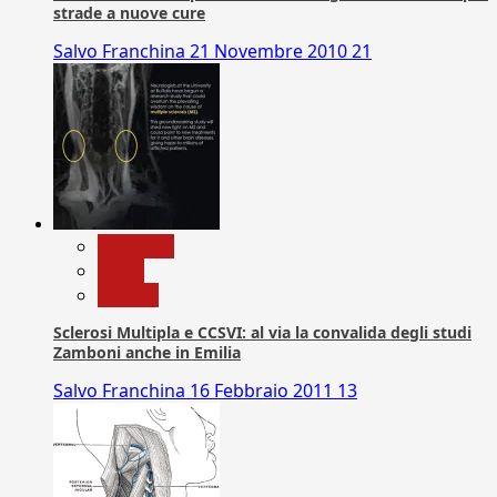
strade a nuove cure
Salvo Franchina
21 Novembre 2010
21
Medicina
News
Ricerca
Sclerosi Multipla e CCSVI: al via la convalida degli studi
Zamboni anche in Emilia
Salvo Franchina
16 Febbraio 2011
13