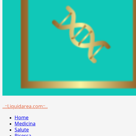
Menu
..::Liquidarea.com::..
principale
Home
Medicina
Salute
Ricerca