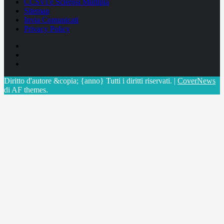
CCSVI e Sclerosi Multipla
Sitemap
Invia Comunicati
Privacy Policy
Facebook
Linkedin
X
Diritto d'autore &copia; {anno} Tutti i diritti riservati.
|
CoverNews
di AF themes.