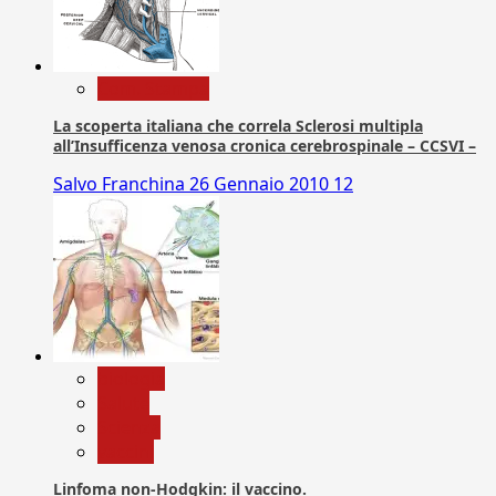
Com. Stampa
La scoperta italiana che correla Sclerosi multipla
all’Insufficenza venosa cronica cerebrospinale – CCSVI –
Salvo Franchina
26 Gennaio 2010
12
biologia
Salute
Scienza
vaccini
Linfoma non-Hodgkin: il vaccino.