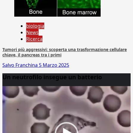
biologia
News
Ricerca
Tumori più aggressivi: scoperta una trasformazione cellulare
chiave, il pancreas tra i primi
Salvo Franchina
5 Marzo 2025
Un neutrofilo insegue un batterio
Video
Player