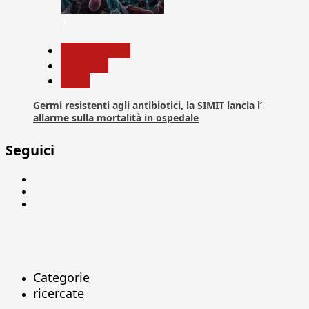
7
Com. Stampa
Medicina
News
Germi resistenti agli antibiotici, la SIMIT lancia l’
allarme sulla mortalità in ospedale
Seguici
Facebook
Linkedin
X
Categorie
ricercate