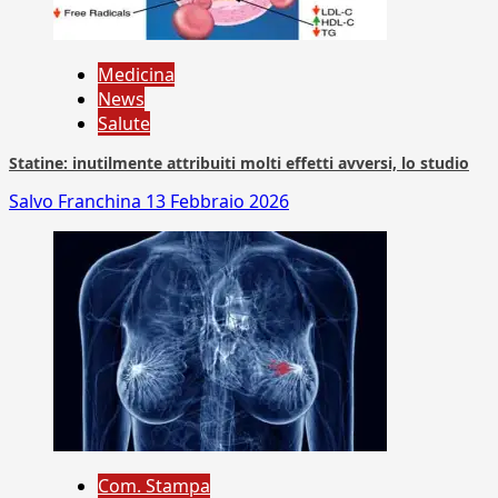
Medicina
News
Salute
Statine: inutilmente attribuiti molti effetti avversi, lo studio
Salvo Franchina
13 Febbraio 2026
Com. Stampa