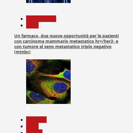
3
Com. Stampa
News
Un farmaco, due nuove opportunità per le pazienti
con carcinoma mammario metastatico hr+/her2- e
con tumore al seno metastatico triplo negativo
(mtnbc)
4
Medicina
News
Ricerca