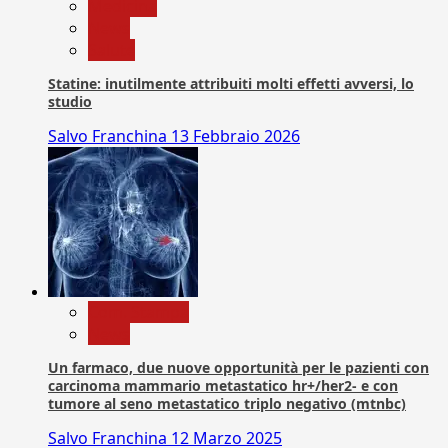
Medicina
News
Salute
Statine: inutilmente attribuiti molti effetti avversi, lo
studio
Salvo Franchina
13 Febbraio 2026
Com. Stampa
News
Un farmaco, due nuove opportunità per le pazienti con
carcinoma mammario metastatico hr+/her2- e con
tumore al seno metastatico triplo negativo (mtnbc)
Salvo Franchina
12 Marzo 2025