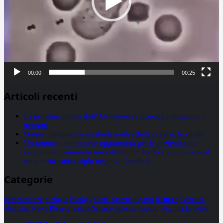
00:00
00:25
Articoli recenti
La proteina chiave dell’Alzheimer si propaga utilizzando i
neuroni
Statine: inutilmente attribuiti molti effetti avversi, lo studio
Un farmaco, due nuove opportunità per le pazienti con
carcinoma mammario metastatico hr+/her2- e con tumore al
seno metastatico triplo negativo (mtnbc)
Categorie
alimentazione
biologia
Biology
Com. Stampa
Epatiti
featured
Genetica
Medicina
News
Ricerca
Salute
Science
Scienza
vaccini
Veterinaria
video