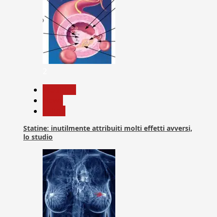
2
Medicina
News
Salute
Statine: inutilmente attribuiti molti effetti avversi,
lo studio