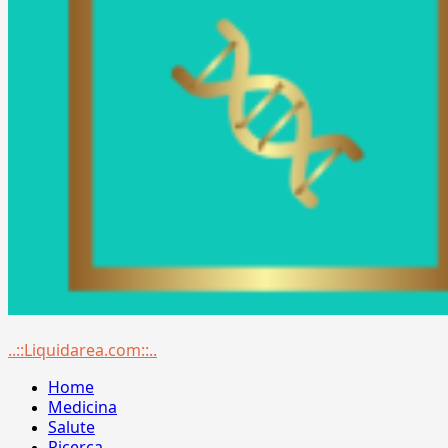
Menu
..::Liquidarea.com::..
principale
Home
Medicina
Salute
Ricerca