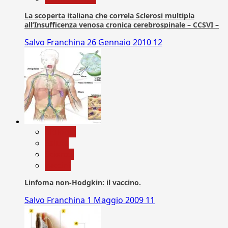
La scoperta italiana che correla Sclerosi multipla
all’Insufficenza venosa cronica cerebrospinale – CCSVI –
Salvo Franchina
26 Gennaio 2010
12
biologia
Salute
Scienza
vaccini
Linfoma non-Hodgkin: il vaccino.
Salvo Franchina
1 Maggio 2009
11