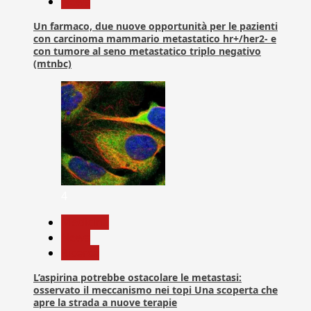
News
Un farmaco, due nuove opportunità per le pazienti
con carcinoma mammario metastatico hr+/her2- e
con tumore al seno metastatico triplo negativo
(mtnbc)
4
Medicina
News
Ricerca
L’aspirina potrebbe ostacolare le metastasi:
osservato il meccanismo nei topi Una scoperta che
apre la strada a nuove terapie