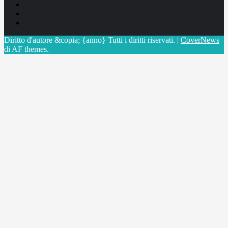
Facebook
Linkedin
X
Diritto d'autore &copia; {anno} Tutti i diritti riservati.
|
CoverNews
di AF themes.