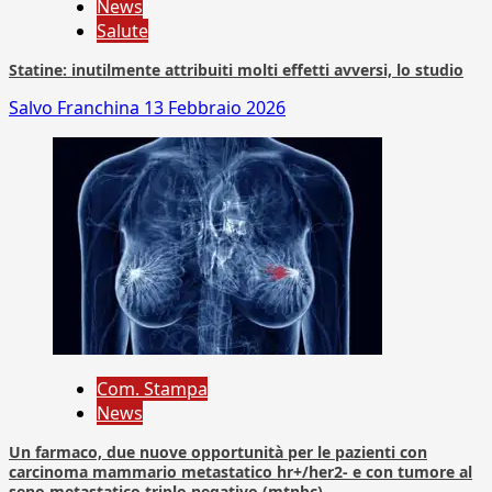
News
Salute
Statine: inutilmente attribuiti molti effetti avversi, lo studio
Salvo Franchina
13 Febbraio 2026
Com. Stampa
News
Un farmaco, due nuove opportunità per le pazienti con
carcinoma mammario metastatico hr+/her2- e con tumore al
seno metastatico triplo negativo (mtnbc)