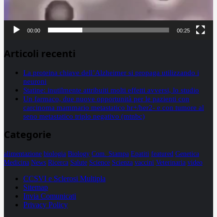
00:00
00:25
Articoli recenti
La proteina chiave dell’Alzheimer si propaga utilizzando i
neuroni
Statine: inutilmente attribuiti molti effetti avversi, lo studio
Un farmaco, due nuove opportunità per le pazienti con
carcinoma mammario metastatico hr+/her2- e con tumore al
seno metastatico triplo negativo (mtnbc)
Categorie
alimentazione
biologia
Biology
Com. Stampa
Epatiti
featured
Genetica
Medicina
News
Ricerca
Salute
Science
Scienza
vaccini
Veterinaria
video
CCSVI e Sclerosi Multipla
Sitemap
Invia Comunicati
Privacy Policy