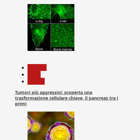
5
biologia
News
Ricerca
Tumori più aggressivi: scoperta una
trasformazione cellulare chiave, il pancreas tra i
primi