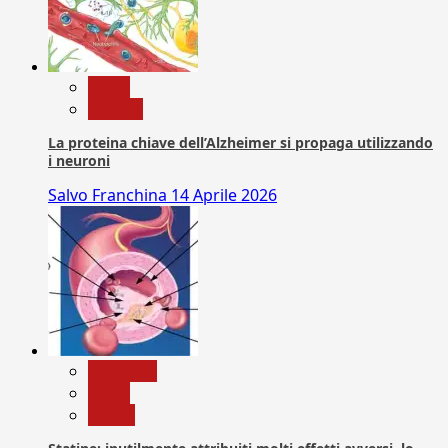
News
Ricerca
La proteina chiave dell’Alzheimer si propaga utilizzando
i neuroni
Salvo Franchina
14 Aprile 2026
Medicina
News
Salute