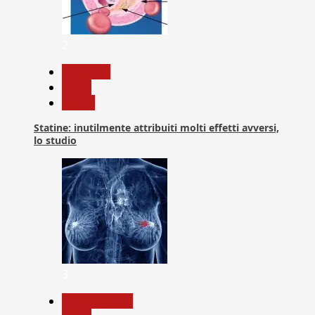
2
Medicina
News
Salute
Statine: inutilmente attribuiti molti effetti avversi,
lo studio
3
Com. Stampa