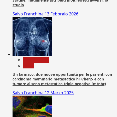
Statine: inutilmente attribuiti molti effetti avversi, lo
studio
Salvo Franchina
13 Febbraio 2026
Com. Stampa
News
Un farmaco, due nuove opportunità per le pazienti con
carcinoma mammario metastatico hr+/her2- e con
tumore al seno metastatico triplo negativo (mtnbc)
Salvo Franchina
12 Marzo 2025