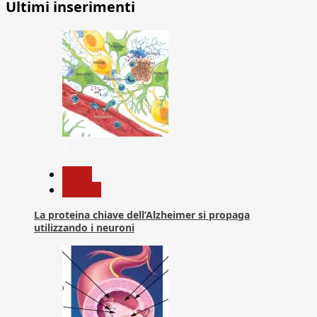
Ultimi inserimenti
1
News
Ricerca
La proteina chiave dell’Alzheimer si propaga
utilizzando i neuroni