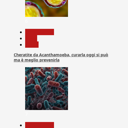
6
Com. Stampa
News
Salute
Cheratite da Acanthamoeba, curarla oggi si può
ma è meglio prevenirla
7
Com. Stampa