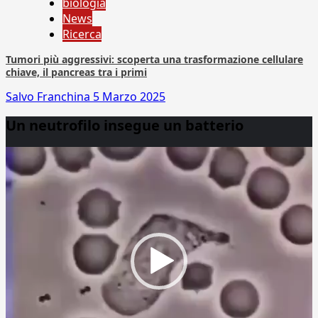
biologia
News
Ricerca
Tumori più aggressivi: scoperta una trasformazione cellulare
chiave, il pancreas tra i primi
Salvo Franchina
5 Marzo 2025
Un neutrofilo insegue un batterio
Video
Player