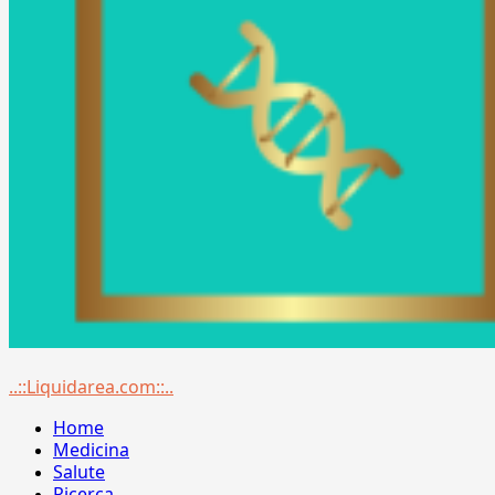
Menu
..::Liquidarea.com::..
principale
Home
Medicina
Salute
Ricerca