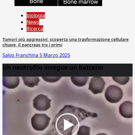
biologia
News
Ricerca
Tumori più aggressivi: scoperta una trasformazione cellulare
chiave, il pancreas tra i primi
Salvo Franchina
5 Marzo 2025
Un neutrofilo insegue un batterio
Video
Player