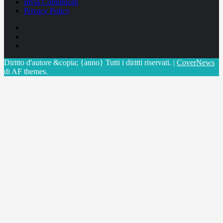
Invia Comunicati
Privacy Policy
Facebook
Linkedin
X
Diritto d'autore &copia; {anno} Tutti i diritti riservati.
|
CoverNews
di AF themes.