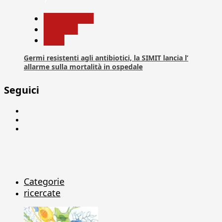
Com. Stampa
Medicina
News
Germi resistenti agli antibiotici, la SIMIT lancia l’
allarme sulla mortalità in ospedale
Seguici
Facebook
Linkedin
X
Categorie
ricercate