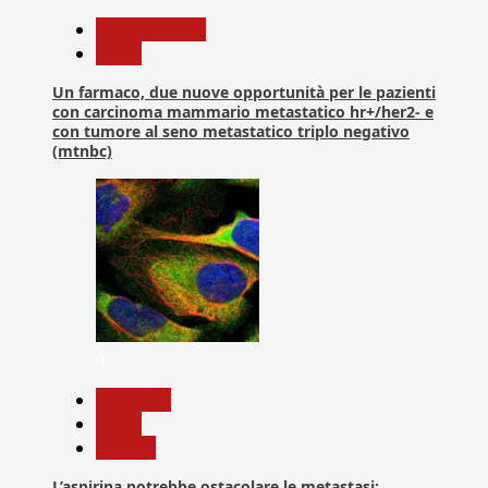
Com. Stampa
News
Un farmaco, due nuove opportunità per le pazienti
con carcinoma mammario metastatico hr+/her2- e
con tumore al seno metastatico triplo negativo
(mtnbc)
4
Medicina
News
Ricerca
L’aspirina potrebbe ostacolare le metastasi: