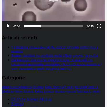
00:00
00:25
Articoli recenti
La proteina chiave dell’Alzheimer si propaga utilizzando i
neuroni
Statine: inutilmente attribuiti molti effetti avversi, lo studio
Un farmaco, due nuove opportunità per le pazienti con
carcinoma mammario metastatico hr+/her2- e con tumore al
seno metastatico triplo negativo (mtnbc)
Categorie
alimentazione
biologia
Biology
Com. Stampa
Epatiti
featured
Genetica
Medicina
News
Ricerca
Salute
Science
Scienza
vaccini
Veterinaria
video
CCSVI e Sclerosi Multipla
Sitemap