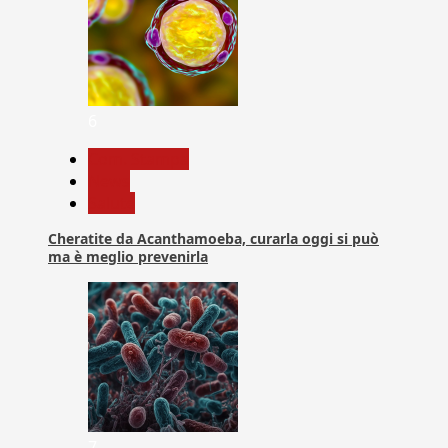
6
Com. Stampa
News
Salute
Cheratite da Acanthamoeba, curarla oggi si può
ma è meglio prevenirla
7