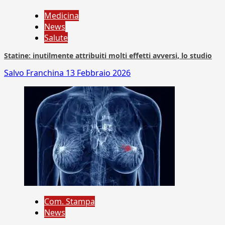
Medicina
News
Salute
Statine: inutilmente attribuiti molti effetti avversi, lo studio
Salvo Franchina
13 Febbraio 2026
Com. Stampa
News