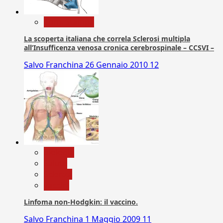
Com. Stampa
La scoperta italiana che correla Sclerosi multipla
all’Insufficenza venosa cronica cerebrospinale – CCSVI –
Salvo Franchina
26 Gennaio 2010
12
biologia
Salute
Scienza
vaccini
Linfoma non-Hodgkin: il vaccino.
Salvo Franchina
1 Maggio 2009
11