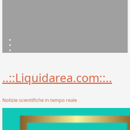
Facebook
Linkedin
X
..::Liquidarea.com::..
Notizie scientifiche in tempo reale