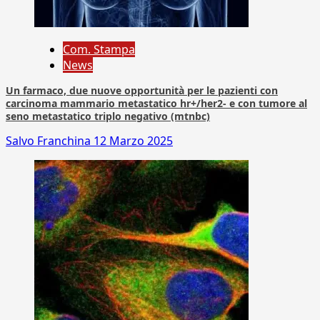
Com. Stampa
News
Un farmaco, due nuove opportunità per le pazienti con
carcinoma mammario metastatico hr+/her2- e con tumore al
seno metastatico triplo negativo (mtnbc)
Salvo Franchina
12 Marzo 2025