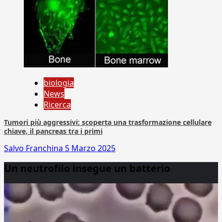
biologia
News
Ricerca
Tumori più aggressivi: scoperta una trasformazione cellulare
chiave, il pancreas tra i primi
Salvo Franchina
5 Marzo 2025
Un neutrofilo insegue un batterio
Video
Player