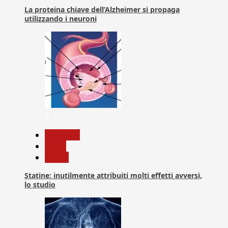
La proteina chiave dell’Alzheimer si propaga
utilizzando i neuroni
2
Medicina
News
Salute
Statine: inutilmente attribuiti molti effetti avversi,
lo studio