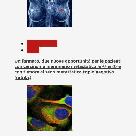
3
Com. Stampa
News
Un farmaco, due nuove opportunità per le pazienti
con carcinoma mammario metastatico hr+/her2- e
con tumore al seno metastatico triplo negativo
(mtnbc)
4