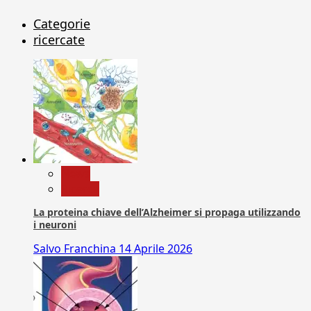
Categorie
ricercate
News
Ricerca
La proteina chiave dell’Alzheimer si propaga utilizzando
i neuroni
Salvo Franchina
14 Aprile 2026