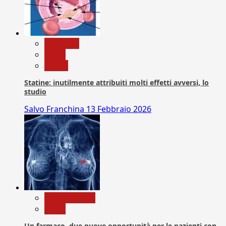
Medicina
News
Salute
Statine: inutilmente attribuiti molti effetti avversi, lo
studio
Salvo Franchina
13 Febbraio 2026
Com. Stampa
News
Un farmaco, due nuove opportunità per le pazienti con