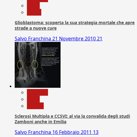
News
Salute
Glioblastoma: scoperta la sua strategia mortale che apre
strade a nuove cure
Salvo Franchina
21 Novembre 2010
21
Medicina
News
Ricerca
Sclerosi Multipla e CCSVI: al via la convalida degli studi
Zamboni anche in Emilia
Salvo Franchina
16 Febbraio 2011
13