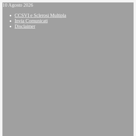
Vai
10 Agosto 2026
al
CCSVI e Sclerosi Multipla
contenuto
Invia Comunicati
Disclaimer