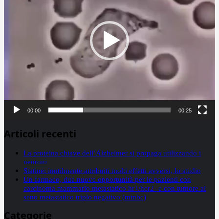
00:00
00:25
Articoli recenti
La proteina chiave dell’Alzheimer si propaga utilizzando i
neuroni
Statine: inutilmente attribuiti molti effetti avversi, lo studio
Un farmaco, due nuove opportunità per le pazienti con
carcinoma mammario metastatico hr+/her2- e con tumore al
seno metastatico triplo negativo (mtnbc)
Categorie