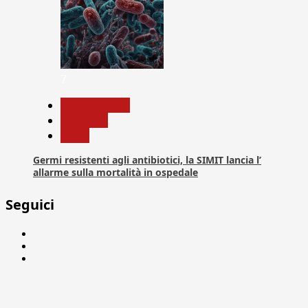
7
Com. Stampa
Medicina
News
Germi resistenti agli antibiotici, la SIMIT lancia l’
allarme sulla mortalità in ospedale
Seguici
Facebook
Linkedin
X