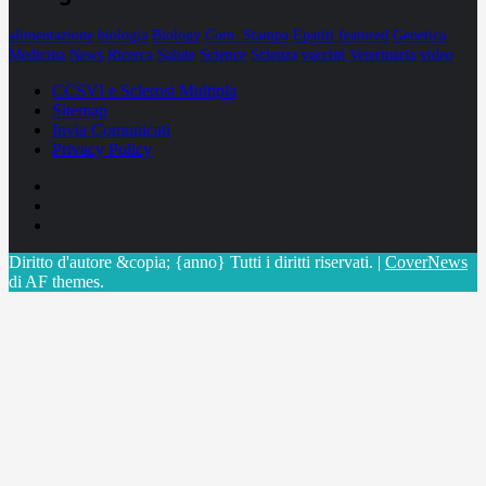
alimentazione
biologia
Biology
Com. Stampa
Epatiti
featured
Genetica
Medicina
News
Ricerca
Salute
Science
Scienza
vaccini
Veterinaria
video
CCSVI e Sclerosi Multipla
Sitemap
Invia Comunicati
Privacy Policy
Facebook
Linkedin
X
Diritto d'autore &copia; {anno} Tutti i diritti riservati.
|
CoverNews
di AF themes.