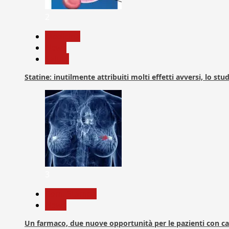
2
Medicina
News
Salute
Statine: inutilmente attribuiti molti effetti avversi, lo stu
3
Com. Stampa
News
Un farmaco, due nuove opportunità per le pazienti con c