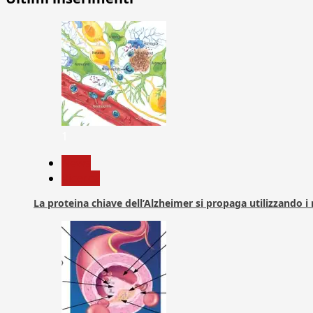
1
News
Ricerca
La proteina chiave dell’Alzheimer si propaga utilizzando i