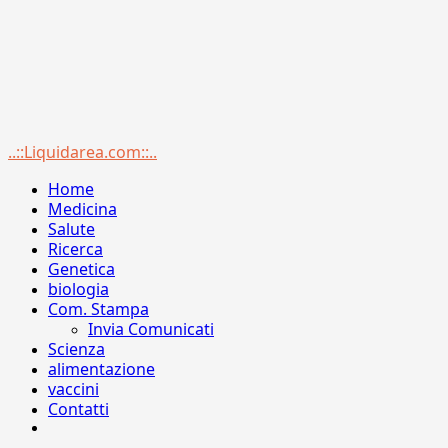
Menu
..::Liquidarea.com::..
principale
Home
Medicina
Salute
Ricerca
Genetica
biologia
Com. Stampa
Invia Comunicati
Scienza
alimentazione
vaccini
Contatti