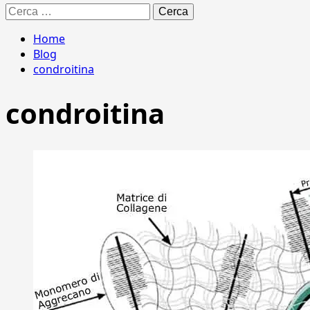
Ricerca
per:
Home
Blog
condroitina
condroitina