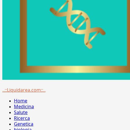
Menu
..::Liquidarea.com::..
principale
Home
Medicina
Salute
Ricerca
Genetica
biologia