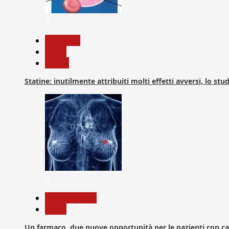
2
Medicina
News
Salute
Statine: inutilmente attribuiti molti effetti avversi, lo stu
3
Com. Stampa
News
Un farmaco, due nuove opportunità per le pazienti con c