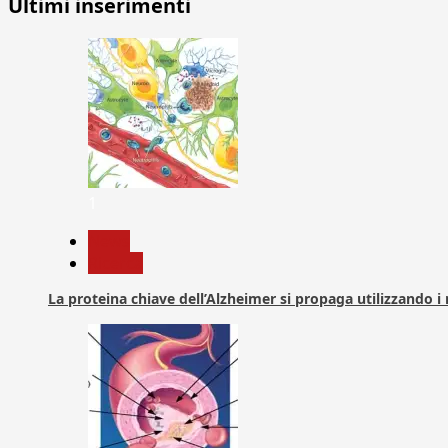
Ultimi inserimenti
1
News
Ricerca
La proteina chiave dell’Alzheimer si propaga utilizzando i