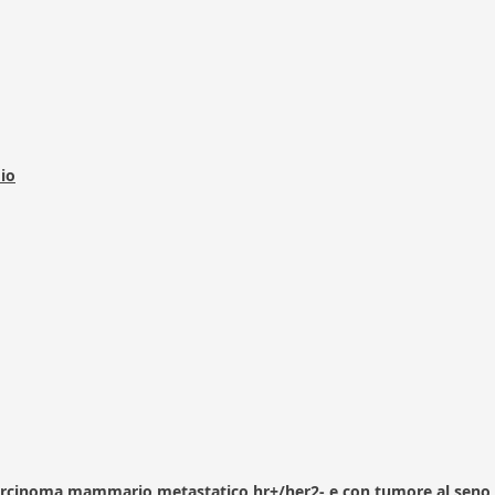
dio
arcinoma mammario metastatico hr+/her2- e con tumore al seno 