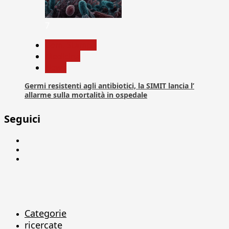
7
Com. Stampa
Medicina
News
Germi resistenti agli antibiotici, la SIMIT lancia l’
allarme sulla mortalità in ospedale
Seguici
Facebook
Linkedin
X
Categorie
ricercate