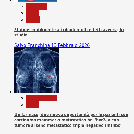
Medicina
News
Salute
Statine: inutilmente attribuiti molti effetti avversi, lo
studio
Salvo Franchina
13 Febbraio 2026
Com. Stampa
News
Un farmaco, due nuove opportunità per le pazienti con
carcinoma mammario metastatico hr+/her2- e con
tumore al seno metastatico triplo negativo (mtnbc)