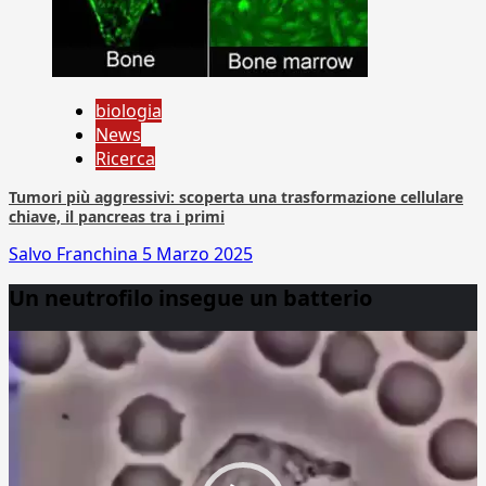
biologia
News
Ricerca
Tumori più aggressivi: scoperta una trasformazione cellulare
chiave, il pancreas tra i primi
Salvo Franchina
5 Marzo 2025
Un neutrofilo insegue un batterio
Video
Player