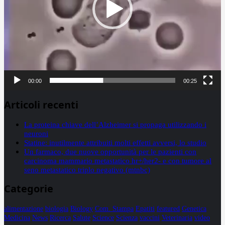
00:00
00:25
Articoli recenti
La proteina chiave dell’Alzheimer si propaga utilizzando i
neuroni
Statine: inutilmente attribuiti molti effetti avversi, lo studio
Un farmaco, due nuove opportunità per le pazienti con
carcinoma mammario metastatico hr+/her2- e con tumore al
seno metastatico triplo negativo (mtnbc)
Categorie
alimentazione
biologia
Biology
Com. Stampa
Epatiti
featured
Genetica
Medicina
News
Ricerca
Salute
Science
Scienza
vaccini
Veterinaria
video