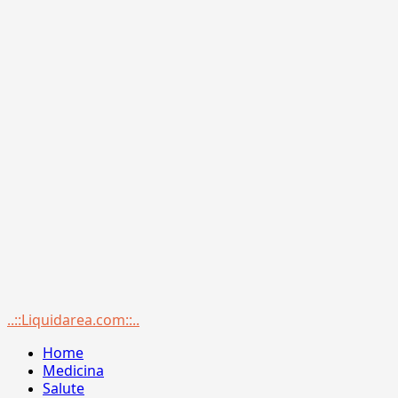
Menu
..::Liquidarea.com::..
principale
Home
Medicina
Salute