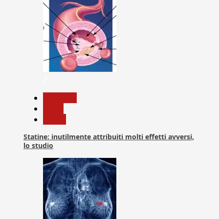
2
Medicina
News
Salute
Statine: inutilmente attribuiti molti effetti avversi,
lo studio