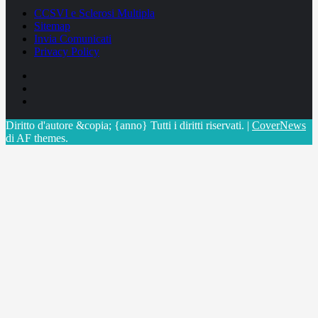
CCSVI e Sclerosi Multipla
Sitemap
Invia Comunicati
Privacy Policy
Facebook
Linkedin
X
Diritto d'autore &copia; {anno} Tutti i diritti riservati.
|
CoverNews
di AF themes.