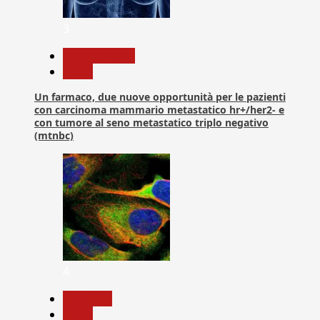
3
Com. Stampa
News
Un farmaco, due nuove opportunità per le pazienti
con carcinoma mammario metastatico hr+/her2- e
con tumore al seno metastatico triplo negativo
(mtnbc)
4
Medicina
News