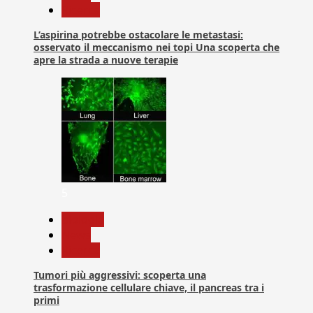
Ricerca
L’aspirina potrebbe ostacolare le metastasi:
osservato il meccanismo nei topi Una scoperta che
apre la strada a nuove terapie
5
biologia
News
Ricerca
Tumori più aggressivi: scoperta una
trasformazione cellulare chiave, il pancreas tra i
primi