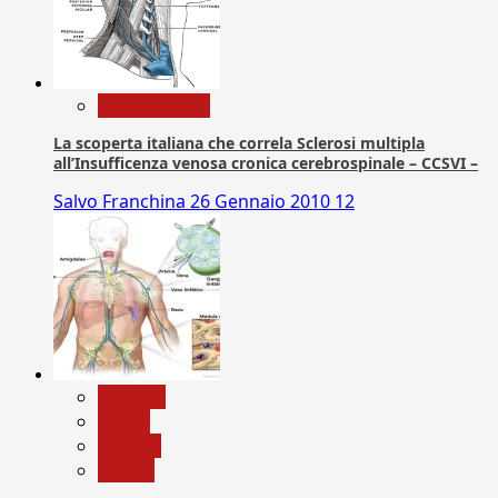
Com. Stampa
La scoperta italiana che correla Sclerosi multipla
all’Insufficenza venosa cronica cerebrospinale – CCSVI –
Salvo Franchina
26 Gennaio 2010
12
biologia
Salute
Scienza
vaccini