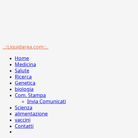
Menu
..::Liquidarea.com::..
principale
Home
Medicina
Salute
Ricerca
Genetica
biologia
Com. Stampa
Invia Comunicati
Scienza
alimentazione
vaccini
Contatti