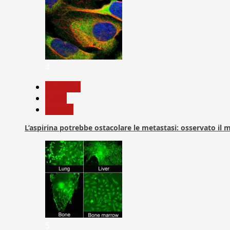
4
Medicina
News
Ricerca
L’aspirina potrebbe ostacolare le metastasi: osservato il
5