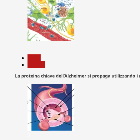
1
News
Ricerca
La proteina chiave dell’Alzheimer si propaga utilizzando i
2