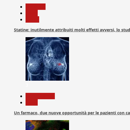
Medicina
News
Salute
Statine: inutilmente attribuiti molti effetti avversi, lo stu
3
Com. Stampa
News
Un farmaco, due nuove opportunità per le pazienti con c