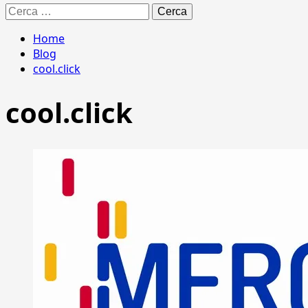
Ricerca
per:
Home
Blog
cool.click
cool.click