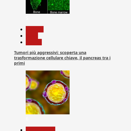
5
biologia
News
Ricerca
Tumori più aggressivi: scoperta una
trasformazione cellulare chiave, il pancreas tra i
primi
6
Com. Stampa