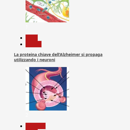
1
News
Ricerca
La proteina chiave dell’Alzheimer si propaga
utilizzando i neuroni
2
Medicina