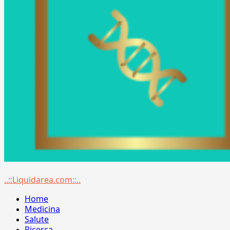
Menu
..::Liquidarea.com::..
principale
Home
Medicina
Salute
Ricerca