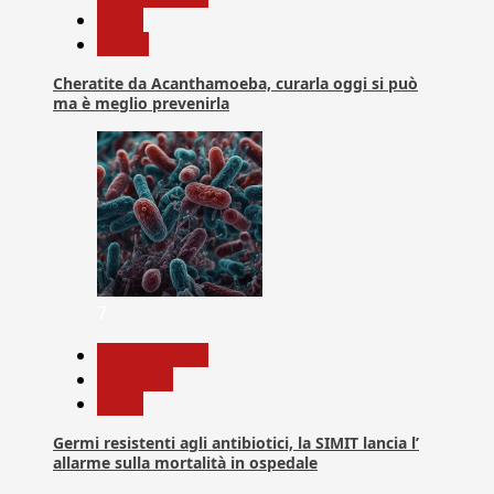
News
Salute
Cheratite da Acanthamoeba, curarla oggi si può
ma è meglio prevenirla
7
Com. Stampa
Medicina
News
Germi resistenti agli antibiotici, la SIMIT lancia l’
allarme sulla mortalità in ospedale