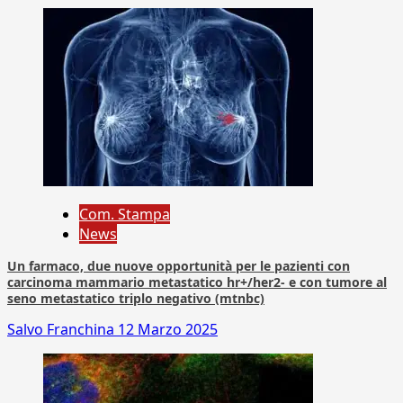
Com. Stampa
News
Un farmaco, due nuove opportunità per le pazienti con
carcinoma mammario metastatico hr+/her2- e con tumore al
seno metastatico triplo negativo (mtnbc)
Salvo Franchina
12 Marzo 2025