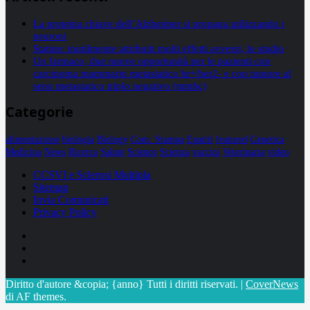
La proteina chiave dell’Alzheimer si propaga utilizzando i
neuroni
Statine: inutilmente attribuiti molti effetti avversi, lo studio
Un farmaco, due nuove opportunità per le pazienti con
carcinoma mammario metastatico hr+/her2- e con tumore al
seno metastatico triplo negativo (mtnbc)
Categorie
alimentazione
biologia
Biology
Com. Stampa
Epatiti
featured
Genetica
Medicina
News
Ricerca
Salute
Science
Scienza
vaccini
Veterinaria
video
CCSVI e Sclerosi Multipla
Sitemap
Invia Comunicati
Privacy Policy
Facebook
Linkedin
X
Diritto d'autore &copia; {anno} Tutti i diritti riservati.
|
CoverNews
di AF themes.