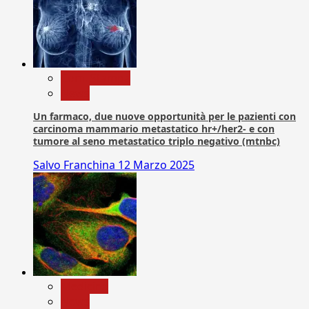
Com. Stampa
News
Un farmaco, due nuove opportunità per le pazienti con
carcinoma mammario metastatico hr+/her2- e con
tumore al seno metastatico triplo negativo (mtnbc)
Salvo Franchina
12 Marzo 2025
Medicina
News