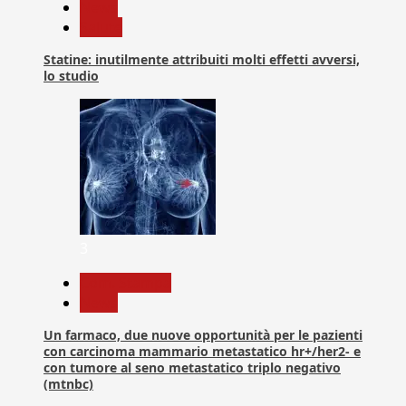
News
Salute
Statine: inutilmente attribuiti molti effetti avversi,
lo studio
3
Com. Stampa
News
Un farmaco, due nuove opportunità per le pazienti
con carcinoma mammario metastatico hr+/her2- e
con tumore al seno metastatico triplo negativo
(mtnbc)