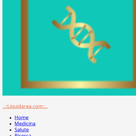
Menu
..::Liquidarea.com::..
principale
Home
Medicina
Salute
Ricerca