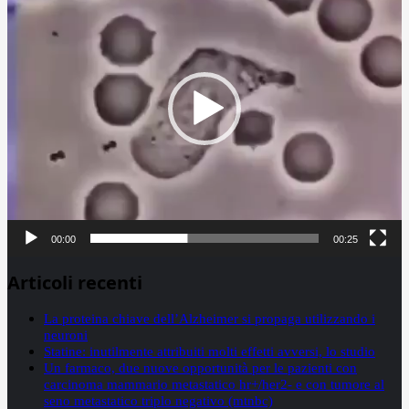
00:00
00:25
Articoli recenti
La proteina chiave dell’Alzheimer si propaga utilizzando i
neuroni
Statine: inutilmente attribuiti molti effetti avversi, lo studio
Un farmaco, due nuove opportunità per le pazienti con
carcinoma mammario metastatico hr+/her2- e con tumore al
seno metastatico triplo negativo (mtnbc)