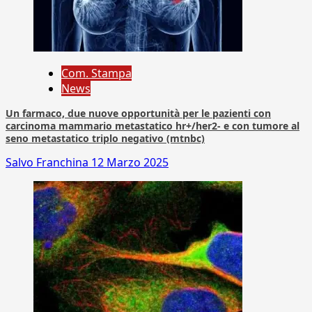
Com. Stampa
News
Un farmaco, due nuove opportunità per le pazienti con
carcinoma mammario metastatico hr+/her2- e con tumore al
seno metastatico triplo negativo (mtnbc)
Salvo Franchina
12 Marzo 2025