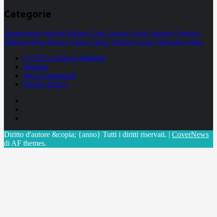
Categorie
alimentazione
biologia
Biology
Com. Stampa
Epatiti
featured
Genetica
Medicina
News
Ricerca
Salute
Science
Scienza
vaccini
Veterinaria
video
CCSVI e Sclerosi Multipla
Sitemap
Invia Comunicati
Privacy Policy
Facebook
Linkedin
X
Diritto d'autore &copia; {anno} Tutti i diritti riservati.
|
CoverNews
di AF themes.