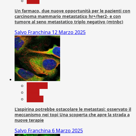
News
Un farmaco, due nuove opportunità per le pazienti con
carcinoma mammario metastatico hr+/her2- e con
tumore al seno metastatico triplo negativo (mtnbc)
Salvo Franchina
12 Marzo 2025
Medicina
News
Ricerca
L’aspirina potrebbe ostacolare le metastasi: osservato il
meccanismo nei topi Una scoperta che apre la strada a
nuove terapie
Salvo Franchina
6 Marzo 2025