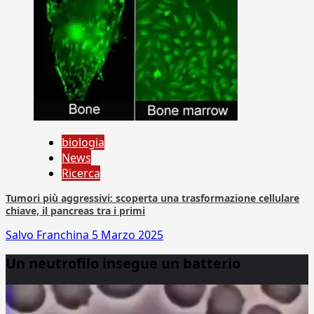
biologia
News
Ricerca
Tumori più aggressivi: scoperta una trasformazione cellulare
chiave, il pancreas tra i primi
Salvo Franchina
5 Marzo 2025
Un neutrofilo insegue un batterio
Video
Player