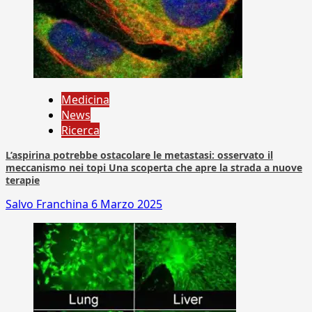
Medicina
News
Ricerca
L’aspirina potrebbe ostacolare le metastasi: osservato il
meccanismo nei topi Una scoperta che apre la strada a nuove
terapie
Salvo Franchina
6 Marzo 2025