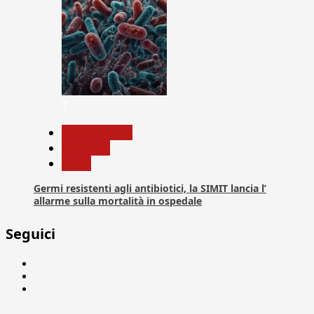
7
Com. Stampa
Medicina
News
Germi resistenti agli antibiotici, la SIMIT lancia l’
allarme sulla mortalità in ospedale
Seguici
Facebook
Linkedin
X