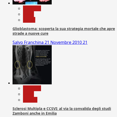
Medicina
News
Salute
Glioblastoma: scoperta la sua strategia mortale che apre
strade a nuove cure
Salvo Franchina
21 Novembre 2010
21
Medicina
News
Ricerca
Sclerosi Multipla e CCSVI: al via la convalida degli studi
Zamboni anche in Emilia