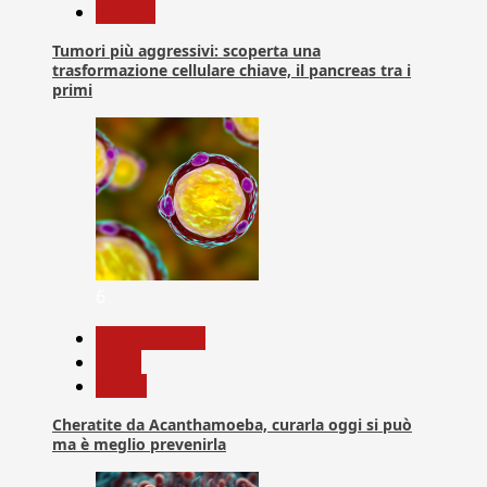
Ricerca
Tumori più aggressivi: scoperta una
trasformazione cellulare chiave, il pancreas tra i
primi
6
Com. Stampa
News
Salute
Cheratite da Acanthamoeba, curarla oggi si può
ma è meglio prevenirla