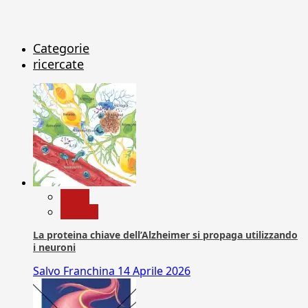
Categorie
ricercate
News
Ricerca
La proteina chiave dell’Alzheimer si propaga utilizzando
i neuroni
Salvo Franchina
14 Aprile 2026