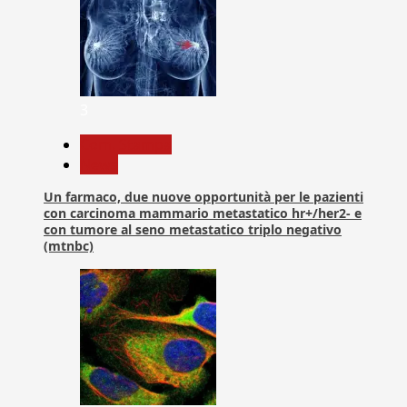
3
Com. Stampa
News
Un farmaco, due nuove opportunità per le pazienti
con carcinoma mammario metastatico hr+/her2- e
con tumore al seno metastatico triplo negativo
(mtnbc)