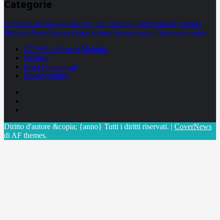
Categorie
alimentazione
biologia
Biology
Com. Stampa
Epatiti
featured
Genetica
Medicina
News
Ricerca
Salute
Science
Scienza
vaccini
Veterinaria
video
CCSVI e Sclerosi Multipla
Sitemap
Invia Comunicati
Privacy Policy
Facebook
Linkedin
X
Diritto d'autore &copia; {anno} Tutti i diritti riservati.
|
CoverNews
di AF themes.