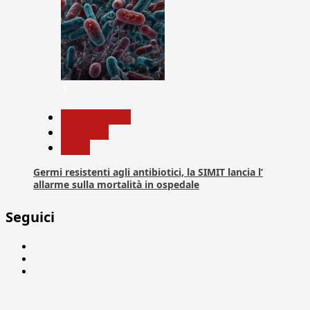
7
Com. Stampa
Medicina
News
Germi resistenti agli antibiotici, la SIMIT lancia l’
allarme sulla mortalità in ospedale
Seguici
Facebook
Linkedin
X