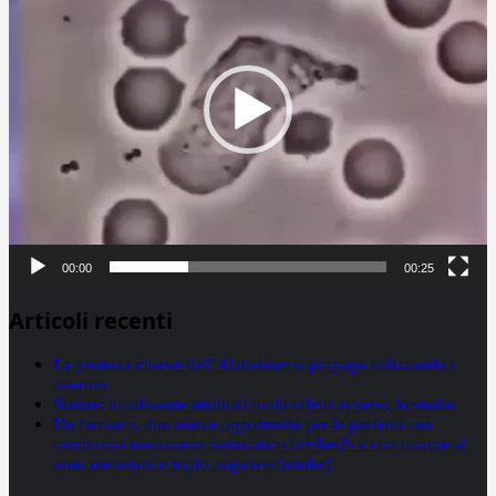
00:00
00:25
Articoli recenti
La proteina chiave dell’Alzheimer si propaga utilizzando i
neuroni
Statine: inutilmente attribuiti molti effetti avversi, lo studio
Un farmaco, due nuove opportunità per le pazienti con
carcinoma mammario metastatico hr+/her2- e con tumore al
seno metastatico triplo negativo (mtnbc)