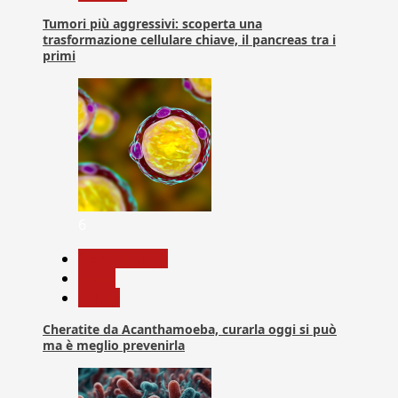
Tumori più aggressivi: scoperta una
trasformazione cellulare chiave, il pancreas tra i
primi
6
Com. Stampa
News
Salute
Cheratite da Acanthamoeba, curarla oggi si può
ma è meglio prevenirla