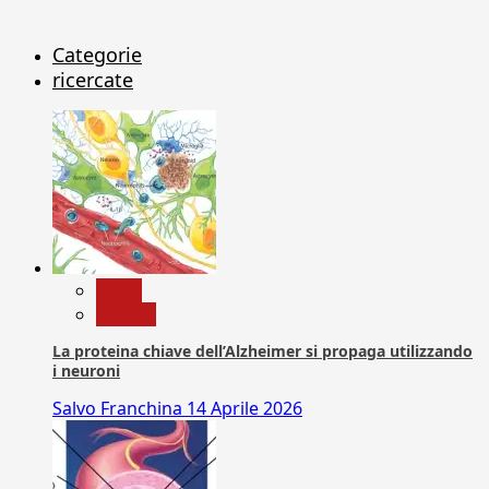
Categorie
ricercate
News
Ricerca
La proteina chiave dell’Alzheimer si propaga utilizzando
i neuroni
Salvo Franchina
14 Aprile 2026