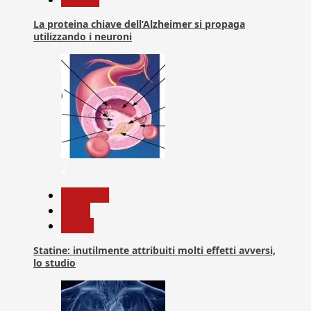
La proteina chiave dell’Alzheimer si propaga
utilizzando i neuroni
2
Medicina
News
Salute
Statine: inutilmente attribuiti molti effetti avversi,
lo studio