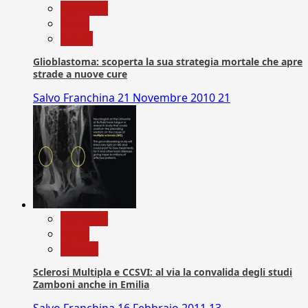
Medicina
News
Salute
Glioblastoma: scoperta la sua strategia mortale che apre
strade a nuove cure
Salvo Franchina
21 Novembre 2010
21
Medicina
News
Ricerca
Sclerosi Multipla e CCSVI: al via la convalida degli studi
Zamboni anche in Emilia
Salvo Franchina
16 Febbraio 2011
13