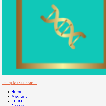
Menu
..::Liquidarea.com::..
principale
Home
Medicina
Salute
Ricerca