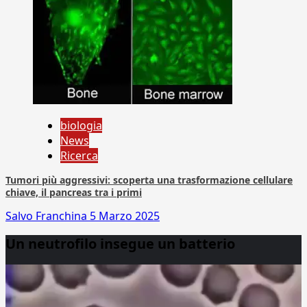
biologia
News
Ricerca
Tumori più aggressivi: scoperta una trasformazione cellulare
chiave, il pancreas tra i primi
Salvo Franchina
5 Marzo 2025
Un neutrofilo insegue un batterio
Video
Player