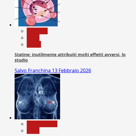
Medicina
News
Salute
Statine: inutilmente attribuiti molti effetti avversi, lo
studio
Salvo Franchina
13 Febbraio 2026
Com. Stampa
News