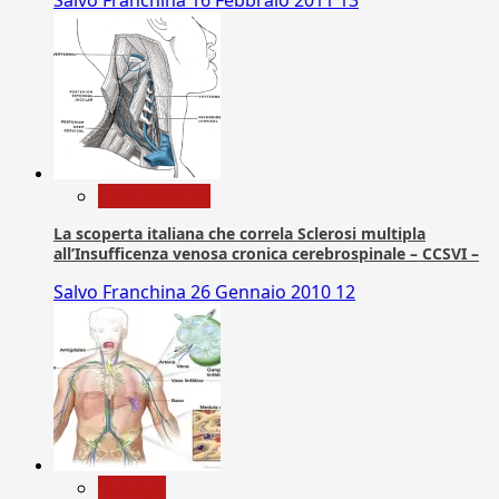
Com. Stampa
La scoperta italiana che correla Sclerosi multipla
all’Insufficenza venosa cronica cerebrospinale – CCSVI –
Salvo Franchina
26 Gennaio 2010
12
biologia