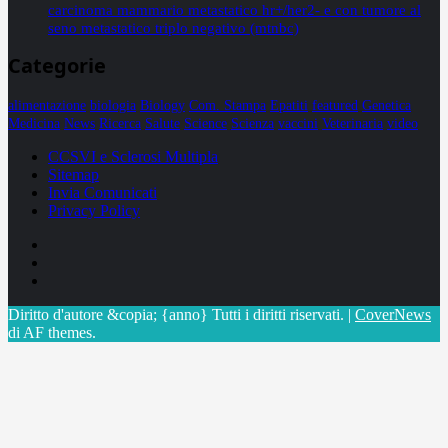
carcinoma mammario metastatico hr+/her2- e con tumore al
seno metastatico triplo negativo (mtnbc)
Categorie
alimentazione
biologia
Biology
Com. Stampa
Epatiti
featured
Genetica
Medicina
News
Ricerca
Salute
Science
Scienza
vaccini
Veterinaria
video
CCSVI e Sclerosi Multipla
Sitemap
Invia Comunicati
Privacy Policy
Facebook
Linkedin
X
Diritto d'autore &copia; {anno} Tutti i diritti riservati.
|
CoverNews
di AF themes.