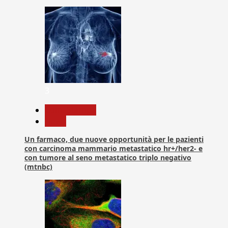
3
Com. Stampa
News
Un farmaco, due nuove opportunità per le pazienti
con carcinoma mammario metastatico hr+/her2- e
con tumore al seno metastatico triplo negativo
(mtnbc)