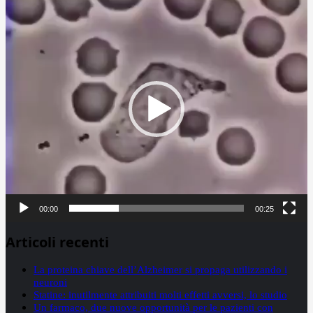
Video
Player
00:00
00:25
Articoli recenti
La proteina chiave dell’Alzheimer si propaga utilizzando i
neuroni
Statine: inutilmente attribuiti molti effetti avversi, lo studio
Un farmaco, due nuove opportunità per le pazienti con