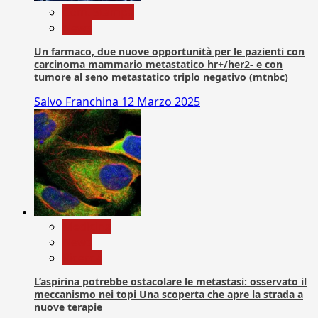
Com. Stampa
News
Un farmaco, due nuove opportunità per le pazienti con
carcinoma mammario metastatico hr+/her2- e con
tumore al seno metastatico triplo negativo (mtnbc)
Salvo Franchina
12 Marzo 2025
Medicina
News
Ricerca
L’aspirina potrebbe ostacolare le metastasi: osservato il
meccanismo nei topi Una scoperta che apre la strada a
nuove terapie