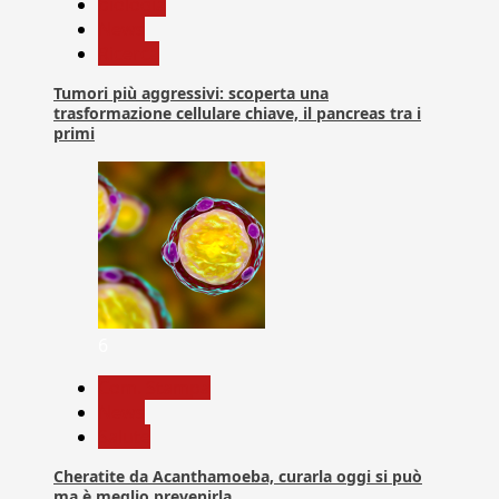
biologia
News
Ricerca
Tumori più aggressivi: scoperta una
trasformazione cellulare chiave, il pancreas tra i
primi
6
Com. Stampa
News
Salute
Cheratite da Acanthamoeba, curarla oggi si può
ma è meglio prevenirla