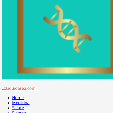
Menu
..::Liquidarea.com::..
principale
Home
Medicina
Salute
Ricerca