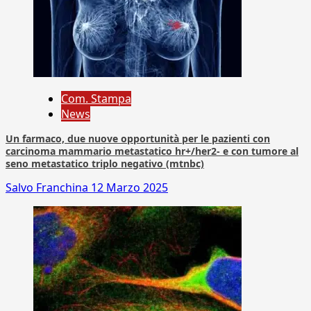
Com. Stampa
News
Un farmaco, due nuove opportunità per le pazienti con
carcinoma mammario metastatico hr+/her2- e con tumore al
seno metastatico triplo negativo (mtnbc)
Salvo Franchina
12 Marzo 2025