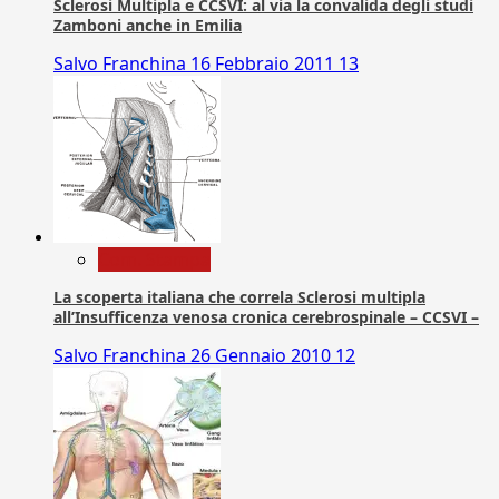
Sclerosi Multipla e CCSVI: al via la convalida degli studi
Zamboni anche in Emilia
Salvo Franchina
16 Febbraio 2011
13
Com. Stampa
La scoperta italiana che correla Sclerosi multipla
all’Insufficenza venosa cronica cerebrospinale – CCSVI –
Salvo Franchina
26 Gennaio 2010
12