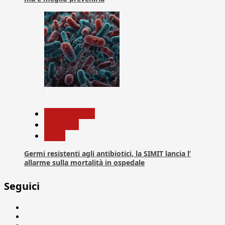
7
Com. Stampa
Medicina
News
Germi resistenti agli antibiotici, la SIMIT lancia l’
allarme sulla mortalità in ospedale
Seguici
Facebook
Linkedin
X