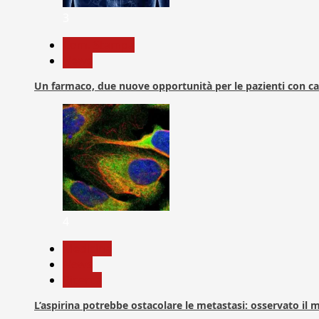
3
Com. Stampa
News
Un farmaco, due nuove opportunità per le pazienti con c
4
Medicina
News
Ricerca
L’aspirina potrebbe ostacolare le metastasi: osservato il