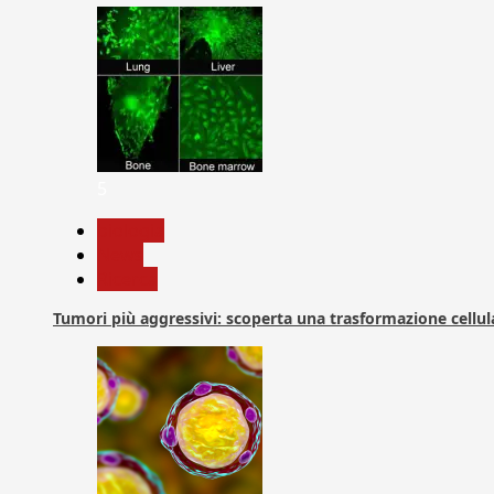
5
biologia
News
Ricerca
Tumori più aggressivi: scoperta una trasformazione cellular