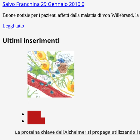
Salvo Franchina
29 Gennaio 2010
0
Buone notizie per i pazienti affetti dalla malattia di von Willebrand, l
Leggi tutto
Ultimi inserimenti
1
News
Ricerca
La proteina chiave dell’Alzheimer si propaga utilizzando i