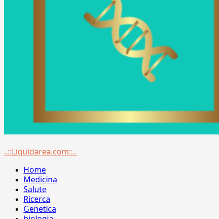
Menu
..::Liquidarea.com::..
principale
Home
Medicina
Salute
Ricerca
Genetica
biologia