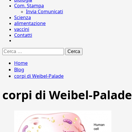
Com. Stampa
Invia Comunicati
Scienza
alimentazione
vaccini
Contatti
Ricerca
per:
Home
Blog
corpi di Weibel-Palade
corpi di Weibel-Palade