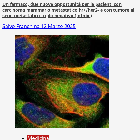
Un farmaco, due nuove opportunità per le pazienti con
carcinoma mammario metastatico hr+/her2- e con tumore al
seno metastatico triplo negativo (mtnbc)
Salvo Franchina
12 Marzo 2025
Medicina