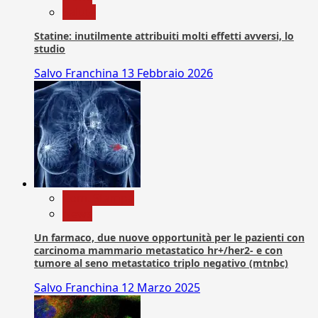
Salute
Statine: inutilmente attribuiti molti effetti avversi, lo
studio
Salvo Franchina
13 Febbraio 2026
Com. Stampa
News
Un farmaco, due nuove opportunità per le pazienti con
carcinoma mammario metastatico hr+/her2- e con
tumore al seno metastatico triplo negativo (mtnbc)
Salvo Franchina
12 Marzo 2025