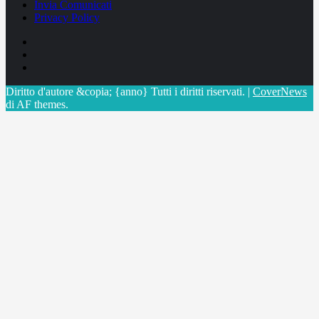
Invia Comunicati
Privacy Policy
Facebook
Linkedin
X
Diritto d'autore &copia; {anno} Tutti i diritti riservati.
|
CoverNews
di AF themes.