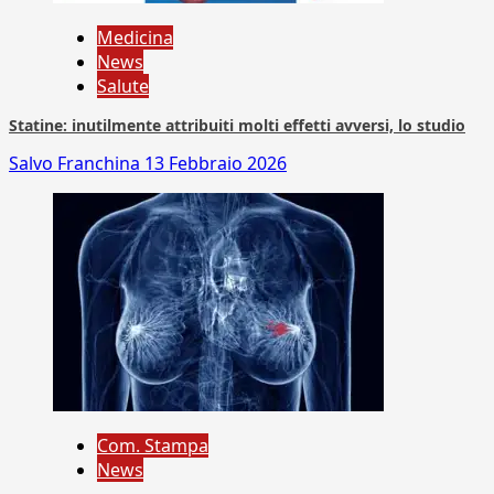
Medicina
News
Salute
Statine: inutilmente attribuiti molti effetti avversi, lo studio
Salvo Franchina
13 Febbraio 2026
Com. Stampa
News