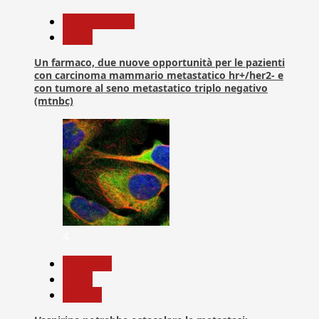
Com. Stampa
News
Un farmaco, due nuove opportunità per le pazienti
con carcinoma mammario metastatico hr+/her2- e
con tumore al seno metastatico triplo negativo
(mtnbc)
4
Medicina
News
Ricerca