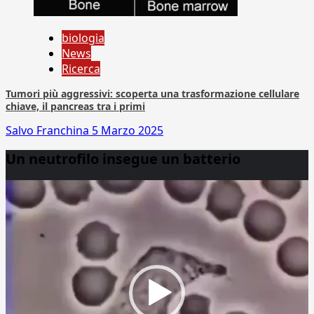
biologia
News
Ricerca
Tumori più aggressivi: scoperta una trasformazione cellulare
chiave, il pancreas tra i primi
Salvo Franchina
5 Marzo 2025
Un neutrofilo insegue un batterio
Video
Player