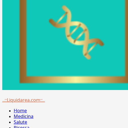
Menu
..::Liquidarea.com::..
principale
Home
Medicina
Salute
Ricerca