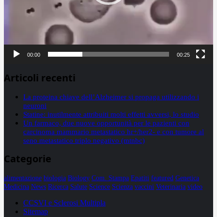
00:00
00:25
Articoli recenti
La proteina chiave dell’Alzheimer si propaga utilizzando i
neuroni
Statine: inutilmente attribuiti molti effetti avversi, lo studio
Un farmaco, due nuove opportunità per le pazienti con
carcinoma mammario metastatico hr+/her2- e con tumore al
seno metastatico triplo negativo (mtnbc)
Categorie
alimentazione
biologia
Biology
Com. Stampa
Epatiti
featured
Genetica
Medicina
News
Ricerca
Salute
Science
Scienza
vaccini
Veterinaria
video
CCSVI e Sclerosi Multipla
Sitemap