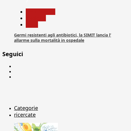
7
Com. Stampa
Medicina
News
Germi resistenti agli antibiotici, la SIMIT lancia l’
allarme sulla mortalità in ospedale
Seguici
Facebook
Linkedin
X
Categorie
ricercate