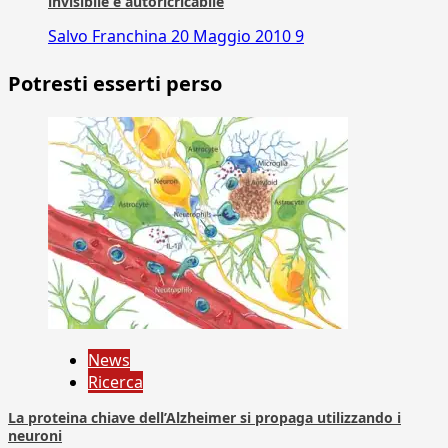
invisibile e autoricricabile
Salvo Franchina
20 Maggio 2010
9
Potresti esserti perso
News
Ricerca
La proteina chiave dell’Alzheimer si propaga utilizzando i
neuroni