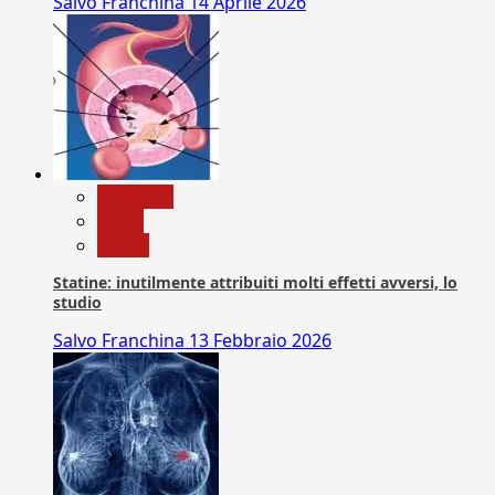
Salvo Franchina
14 Aprile 2026
Medicina
News
Salute
Statine: inutilmente attribuiti molti effetti avversi, lo
studio
Salvo Franchina
13 Febbraio 2026