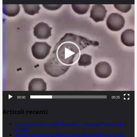
Video
Player
00:00
00:25
Articoli recenti
La proteina chiave dell’Alzheimer si propaga utilizzando i
neuroni
Statine: inutilmente attribuiti molti effetti avversi, lo studio