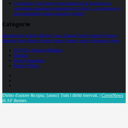
Un farmaco, due nuove opportunità per le pazienti con
carcinoma mammario metastatico hr+/her2- e con tumore al
seno metastatico triplo negativo (mtnbc)
Categorie
alimentazione
biologia
Biology
Com. Stampa
Epatiti
featured
Genetica
Medicina
News
Ricerca
Salute
Science
Scienza
vaccini
Veterinaria
video
CCSVI e Sclerosi Multipla
Sitemap
Invia Comunicati
Privacy Policy
Facebook
Linkedin
X
Diritto d'autore &copia; {anno} Tutti i diritti riservati.
|
CoverNews
di AF themes.