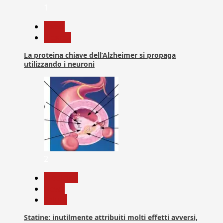
1
News
Ricerca
La proteina chiave dell’Alzheimer si propaga
utilizzando i neuroni
2
Medicina
News
Salute
Statine: inutilmente attribuiti molti effetti avversi,