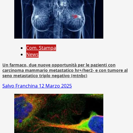
Com. Stampa
News
Un farmaco, due nuove opportunità per le pazienti con
carcinoma mammario metastatico hr+/her2- e con tumore al
seno metastatico triplo negativo (mtnbc)
Salvo Franchina
12 Marzo 2025