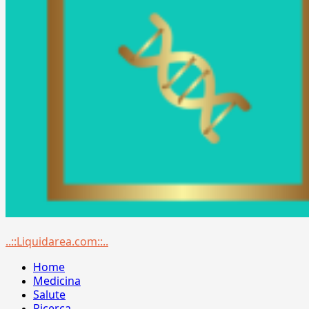
Menu
..::Liquidarea.com::..
principale
Home
Medicina
Salute
Ricerca