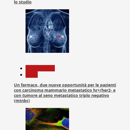
lo studio
3
Com. Stampa
News
Un farmaco, due nuove opportunità per le pazienti
con carcinoma mammario metastatico hr+/her2- e
con tumore al seno metastatico triplo negativo
(mtnbc)