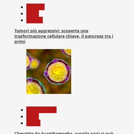
biologia
News
Ricerca
Tumori più aggressivi: scoperta una
trasformazione cellulare chiave, il pancreas tra i
primi
6
Com. Stampa
News
Salute
Cheratite da Acanthamoeba, curarla oggi si può