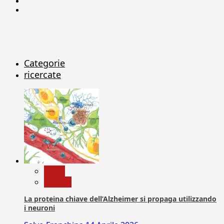
Linkedin
X
Categorie
ricercate
News
Ricerca
La proteina chiave dell’Alzheimer si propaga utilizzando
i neuroni