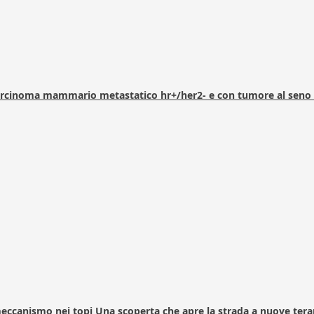
arcinoma mammario metastatico hr+/her2- e con tumore al seno 
 meccanismo nei topi Una scoperta che apre la strada a nuove tera