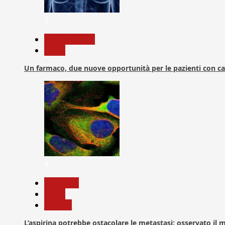
3
Com. Stampa
News
Un farmaco, due nuove opportunità per le pazienti con c
4
Medicina
News
Ricerca
L’aspirina potrebbe ostacolare le metastasi: osservato il