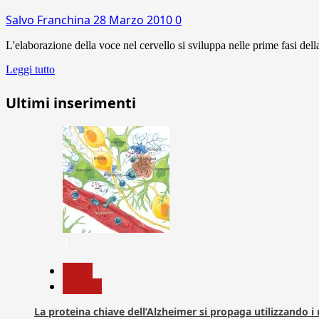
Salvo Franchina
28 Marzo 2010
0
L'elaborazione della voce nel cervello si sviluppa nelle prime fasi dell
Leggi tutto
Ultimi inserimenti
1
News
Ricerca
La proteina chiave dell’Alzheimer si propaga utilizzando i