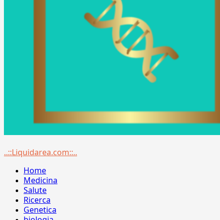
Menu
..::Liquidarea.com::..
principale
Home
Medicina
Salute
Ricerca
Genetica
biologia