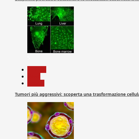
5
biologia
News
Ricerca
Tumori più aggressivi: scoperta una trasformazione cellular