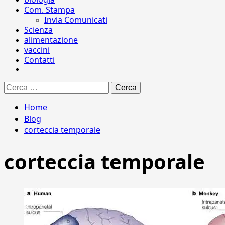
Com. Stampa
Invia Comunicati
Scienza
alimentazione
vaccini
Contatti
Ricerca
per:
Home
Blog
corteccia temporale
corteccia temporale