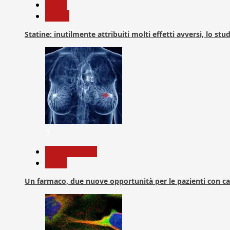
News
Salute
Statine: inutilmente attribuiti molti effetti avversi, lo stu
3
Com. Stampa
News
Un farmaco, due nuove opportunità per le pazienti con c