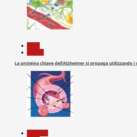
1
News
Ricerca
La proteina chiave dell’Alzheimer si propaga utilizzando i
2
Medicina