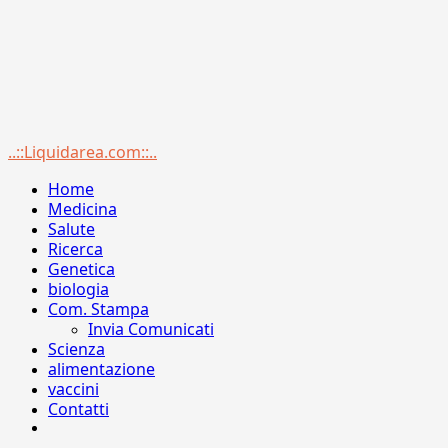
Menu
..::Liquidarea.com::..
principale
Home
Medicina
Salute
Ricerca
Genetica
biologia
Com. Stampa
Invia Comunicati
Scienza
alimentazione
vaccini
Contatti