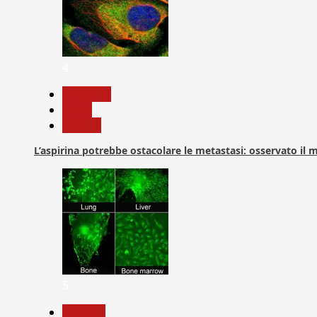
4
Medicina
News
Ricerca
L’aspirina potrebbe ostacolare le metastasi: osservato il
5
biologia