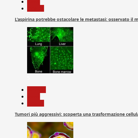
News
Ricerca
L’aspirina potrebbe ostacolare le metastasi: osservato il
5
biologia
News
Ricerca
Tumori più aggressivi: scoperta una trasformazione cellular