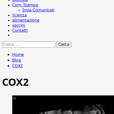
Com. Stampa
Invia Comunicati
Scienza
alimentazione
vaccini
Contatti
Ricerca
per:
Home
Blog
COX2
COX2