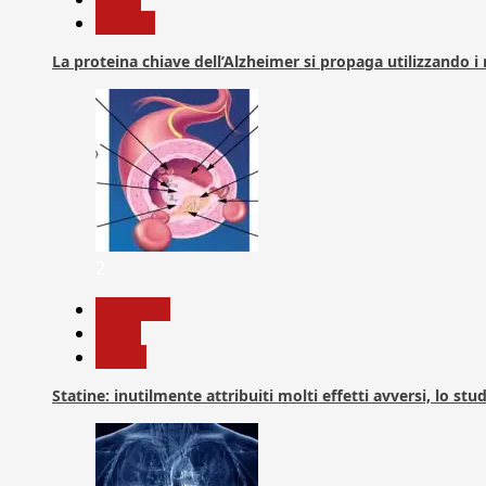
Ricerca
La proteina chiave dell’Alzheimer si propaga utilizzando i
2
Medicina
News
Salute
Statine: inutilmente attribuiti molti effetti avversi, lo stu