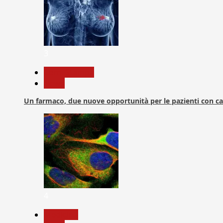
3
Com. Stampa
News
Un farmaco, due nuove opportunità per le pazienti con c
4
Medicina