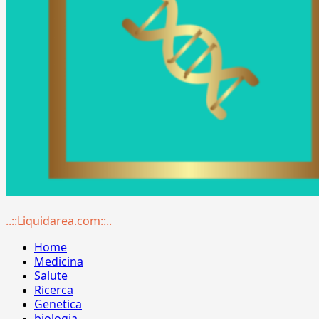
Menu
..::Liquidarea.com::..
principale
Home
Medicina
Salute
Ricerca
Genetica
biologia