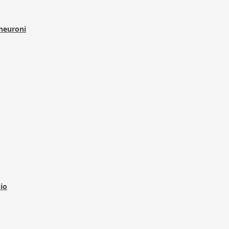
 neuroni
dio