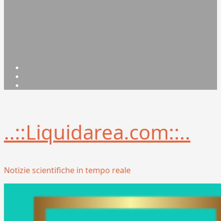
Facebook
Linkedin
X
..::Liquidarea.com::..
Notizie scientifiche in tempo reale