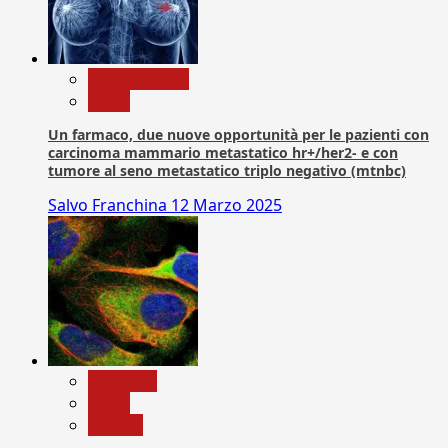
Com. Stampa
News
Un farmaco, due nuove opportunità per le pazienti con
carcinoma mammario metastatico hr+/her2- e con
tumore al seno metastatico triplo negativo (mtnbc)
Salvo Franchina
12 Marzo 2025
Medicina
News
Ricerca