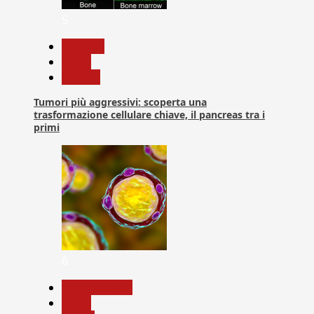
5
biologia
News
Ricerca
Tumori più aggressivi: scoperta una
trasformazione cellulare chiave, il pancreas tra i
primi
6
Com. Stampa
News