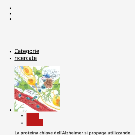
Facebook
Linkedin
X
Categorie
ricercate
News
Ricerca
La proteina chiave dell’Alzheimer si propaga utilizzando