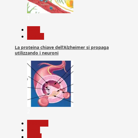
1
News
Ricerca
La proteina chiave dell’Alzheimer si propaga
utilizzando i neuroni
2
Medicina
News
Salute