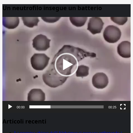
Un neutrofilo insegue un batterio
Video
Player
00:00
00:25
Articoli recenti
La proteina chiave dell’Alzheimer si propaga utilizzando i