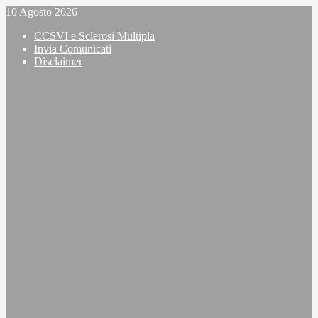
Vai
10 Agosto 2026
al
CCSVI e Sclerosi Multipla
contenuto
Invia Comunicati
Disclaimer