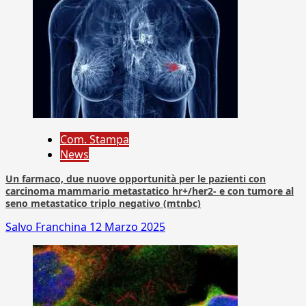
Com. Stampa
News
Un farmaco, due nuove opportunità per le pazienti con
carcinoma mammario metastatico hr+/her2- e con tumore al
seno metastatico triplo negativo (mtnbc)
Salvo Franchina
12 Marzo 2025