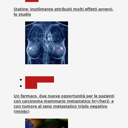
Statine: inutilmente attribuiti molti effetti avversi,
lo studio
3
Com. Stampa
News
Un farmaco, due nuove opportunità per le pazienti
con carcinoma mammario metastatico hr+/her2- e
con tumore al seno metastatico triplo negativo
(mtnbc)