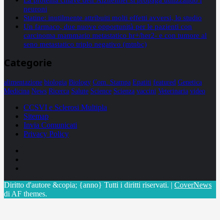
neuroni
Statine: inutilmente attribuiti molti effetti avversi, lo studio
Un farmaco, due nuove opportunità per le pazienti con
carcinoma mammario metastatico hr+/her2- e con tumore al
seno metastatico triplo negativo (mtnbc)
Categorie
alimentazione
biologia
Biology
Com. Stampa
Epatiti
featured
Genetica
Medicina
News
Ricerca
Salute
Science
Scienza
vaccini
Veterinaria
video
CCSVI e Sclerosi Multipla
Sitemap
Invia Comunicati
Privacy Policy
Facebook
Linkedin
X
Diritto d'autore &copia; {anno} Tutti i diritti riservati.
|
CoverNews
di AF themes.