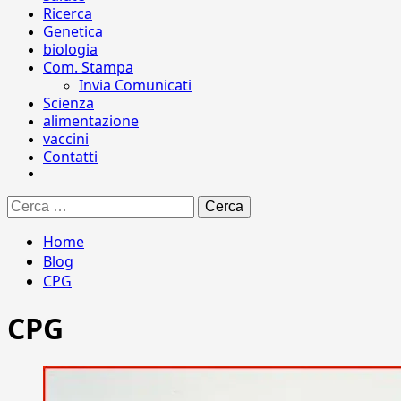
Ricerca
Genetica
biologia
Com. Stampa
Invia Comunicati
Scienza
alimentazione
vaccini
Contatti
Ricerca
per:
Home
Blog
CPG
CPG