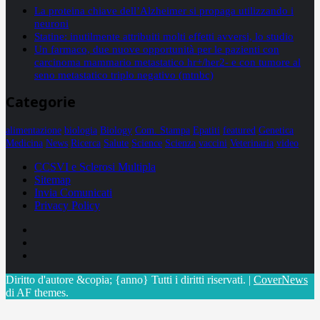
La proteina chiave dell’Alzheimer si propaga utilizzando i
neuroni
Statine: inutilmente attribuiti molti effetti avversi, lo studio
Un farmaco, due nuove opportunità per le pazienti con
carcinoma mammario metastatico hr+/her2- e con tumore al
seno metastatico triplo negativo (mtnbc)
Categorie
alimentazione
biologia
Biology
Com. Stampa
Epatiti
featured
Genetica
Medicina
News
Ricerca
Salute
Science
Scienza
vaccini
Veterinaria
video
CCSVI e Sclerosi Multipla
Sitemap
Invia Comunicati
Privacy Policy
Facebook
Linkedin
X
Diritto d'autore &copia; {anno} Tutti i diritti riservati.
|
CoverNews
di AF themes.