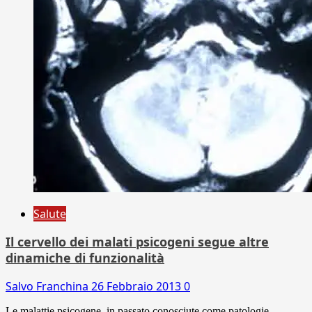
Salute
Il cervello dei malati psicogeni segue altre
dinamiche di funzionalità
Salvo Franchina
26 Febbraio 2013
0
Le malattie psicogene, in passato conosciute come patologie