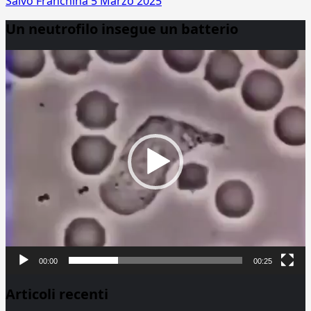
Salvo Franchina
5 Marzo 2025
Un neutrofilo insegue un batterio
Video
Player
00:00
00:25
Articoli recenti