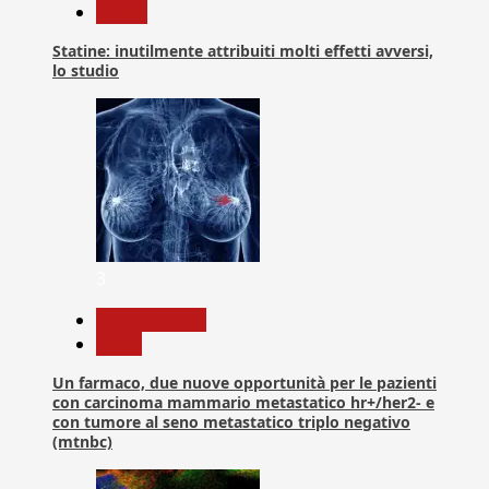
Salute
Statine: inutilmente attribuiti molti effetti avversi,
lo studio
3
Com. Stampa
News
Un farmaco, due nuove opportunità per le pazienti
con carcinoma mammario metastatico hr+/her2- e
con tumore al seno metastatico triplo negativo
(mtnbc)