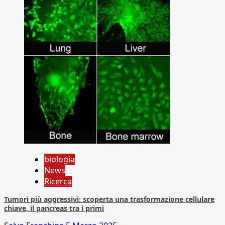
biologia
News
Ricerca
Tumori più aggressivi: scoperta una trasformazione cellulare
chiave, il pancreas tra i primi