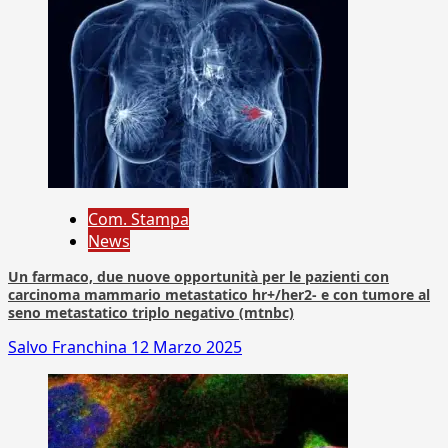
Com. Stampa
News
Un farmaco, due nuove opportunità per le pazienti con
carcinoma mammario metastatico hr+/her2- e con tumore al
seno metastatico triplo negativo (mtnbc)
Salvo Franchina
12 Marzo 2025