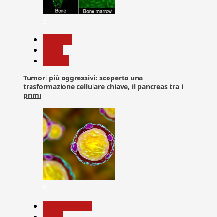
5
biologia
News
Ricerca
Tumori più aggressivi: scoperta una
trasformazione cellulare chiave, il pancreas tra i
primi
6
Com. Stampa
News