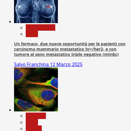
Com. Stampa
News
Un farmaco, due nuove opportunità per le pazienti con
carcinoma mammario metastatico hr+/her2- e con
tumore al seno metastatico triplo negativo (mtnbc)
Salvo Franchina
12 Marzo 2025
Medicina
News
Ricerca