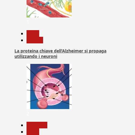
1
News
Ricerca
La proteina chiave dell’Alzheimer si propaga
utilizzando i neuroni
2
Medicina
News