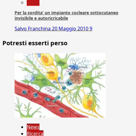
News
Per la sordita’ un impianto cocleare sottocutaneo
invisibile e autoricricabile
Salvo Franchina
20 Maggio 2010
9
Potresti esserti perso
News
Ricerca