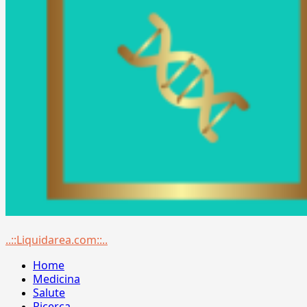
Menu
..::Liquidarea.com::..
principale
Home
Medicina
Salute
Ricerca