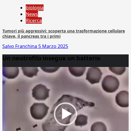
biologia
News
Ricerca
Tumori più aggressivi: scoperta una trasformazione cellulare
chiave, il pancreas tra i primi
Salvo Franchina
5 Marzo 2025
Un neutrofilo insegue un batterio
Video
Player