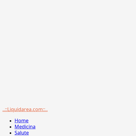
Menu
..::Liquidarea.com::..
principale
Home
Medicina
Salute