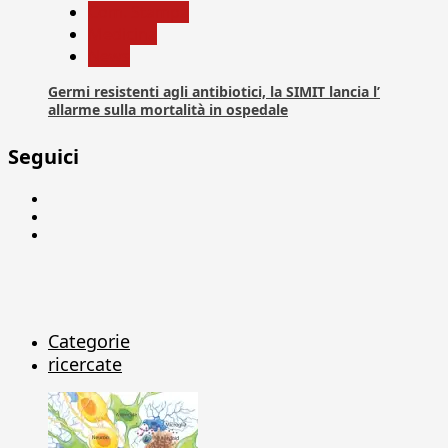
Com. Stampa
Medicina
News
Germi resistenti agli antibiotici, la SIMIT lancia l’
allarme sulla mortalità in ospedale
Seguici
Facebook
Linkedin
X
Categorie
ricercate