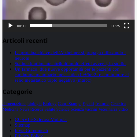
00:00
00:25
Articoli recenti
La proteina chiave dell’Alzheimer si propaga utilizzando i
neuroni
Statine: inutilmente attribuiti molti effetti avversi, lo studio
Un farmaco, due nuove opportunità per le pazienti con
carcinoma mammario metastatico hr+/her2- e con tumore al
seno metastatico triplo negativo (mtnbc)
Categorie
alimentazione
biologia
Biology
Com. Stampa
Epatiti
featured
Genetica
Medicina
News
Ricerca
Salute
Science
Scienza
vaccini
Veterinaria
video
CCSVI e Sclerosi Multipla
Sitemap
Invia Comunicati
Privacy Policy