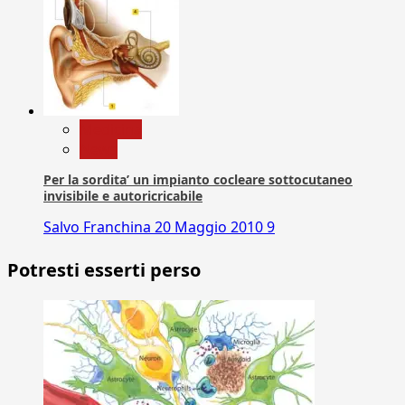
Medicina
News
Per la sordita’ un impianto cocleare sottocutaneo
invisibile e autoricricabile
Salvo Franchina
20 Maggio 2010
9
Potresti esserti perso