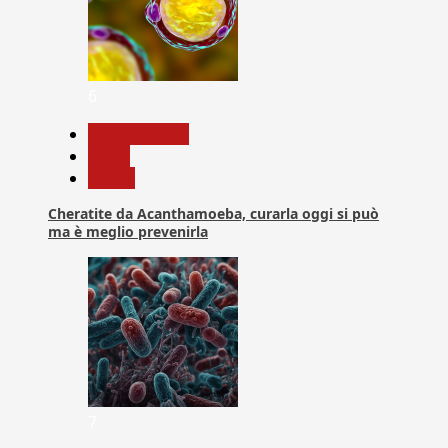
6
Com. Stampa
News
Salute
Cheratite da Acanthamoeba, curarla oggi si può
ma è meglio prevenirla
7