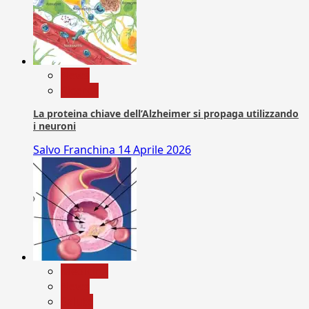
News
Ricerca
La proteina chiave dell’Alzheimer si propaga utilizzando
i neuroni
Salvo Franchina
14 Aprile 2026
Medicina
News
Salute