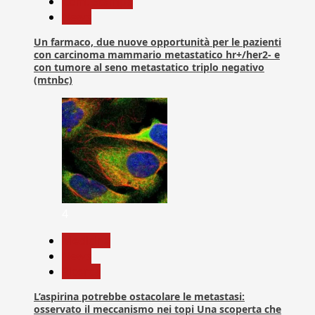
Com. Stampa
News
Un farmaco, due nuove opportunità per le pazienti
con carcinoma mammario metastatico hr+/her2- e
con tumore al seno metastatico triplo negativo
(mtnbc)
4
Medicina
News
Ricerca
L’aspirina potrebbe ostacolare le metastasi:
osservato il meccanismo nei topi Una scoperta che