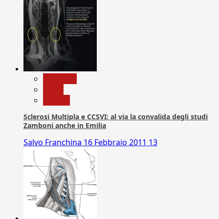
Medicina
News
Ricerca
Sclerosi Multipla e CCSVI: al via la convalida degli studi
Zamboni anche in Emilia
Salvo Franchina
16 Febbraio 2011
13