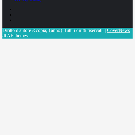
Facebook
Linkedin
X
Diritto d'autore &copia; {anno} Tutti i diritti riservati.
|
CoverNews
di AF themes.