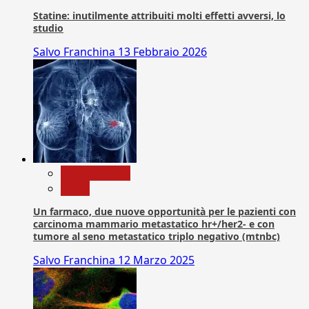
Statine: inutilmente attribuiti molti effetti avversi, lo
studio
Salvo Franchina
13 Febbraio 2026
Com. Stampa
News
Un farmaco, due nuove opportunità per le pazienti con
carcinoma mammario metastatico hr+/her2- e con
tumore al seno metastatico triplo negativo (mtnbc)
Salvo Franchina
12 Marzo 2025