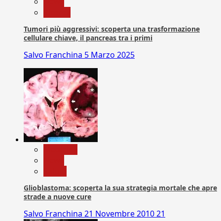
News
Ricerca
Tumori più aggressivi: scoperta una trasformazione
cellulare chiave, il pancreas tra i primi
Salvo Franchina
5 Marzo 2025
Medicina
News
Salute
Glioblastoma: scoperta la sua strategia mortale che apre
strade a nuove cure
Salvo Franchina
21 Novembre 2010
21