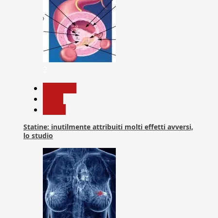
2
Medicina
News
Salute
Statine: inutilmente attribuiti molti effetti avversi,
lo studio