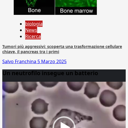
biologia
News
Ricerca
Tumori più aggressivi: scoperta una trasformazione cellulare
chiave, il pancreas tra i primi
Salvo Franchina
5 Marzo 2025
Un neutrofilo insegue un batterio
Video
Player