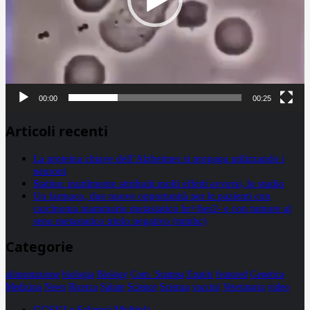
00:00
00:25
Articoli recenti
La proteina chiave dell’Alzheimer si propaga utilizzando i
neuroni
Statine: inutilmente attribuiti molti effetti avversi, lo studio
Un farmaco, due nuove opportunità per le pazienti con
carcinoma mammario metastatico hr+/her2- e con tumore al
seno metastatico triplo negativo (mtnbc)
Categorie
alimentazione
biologia
Biology
Com. Stampa
Epatiti
featured
Genetica
Medicina
News
Ricerca
Salute
Science
Scienza
vaccini
Veterinaria
video
CCSVI e Sclerosi Multipla