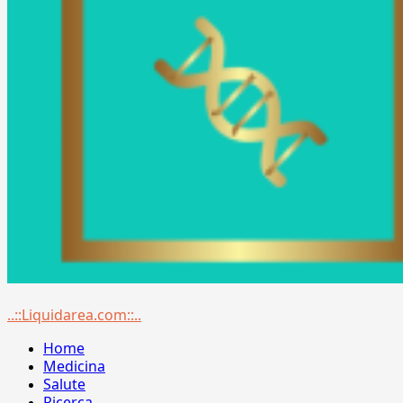
Menu
..::Liquidarea.com::..
principale
Home
Medicina
Salute
Ricerca