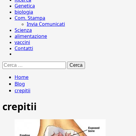
Genetica
biologia
Com. Stampa
Invia Comunicati
Scienza
alimentazione
vaccini
Contatti
Ricerca
per:
Home
Blog
crepitii
crepitii