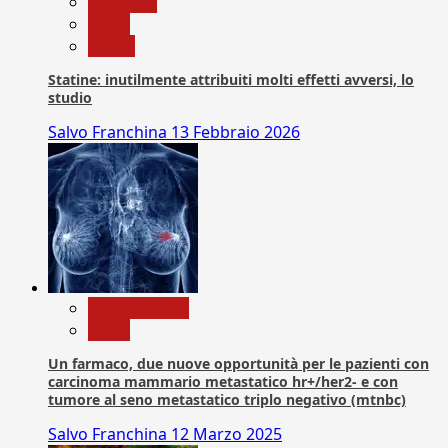
Medicina
News
Salute
Statine: inutilmente attribuiti molti effetti avversi, lo
studio
Salvo Franchina
13 Febbraio 2026
Com. Stampa
News
Un farmaco, due nuove opportunità per le pazienti con
carcinoma mammario metastatico hr+/her2- e con
tumore al seno metastatico triplo negativo (mtnbc)
Salvo Franchina
12 Marzo 2025