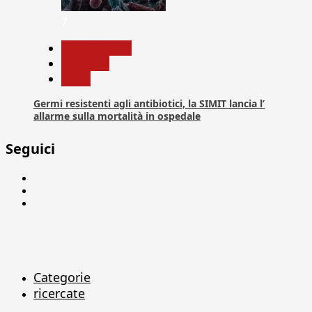
7
Com. Stampa
Medicina
News
Germi resistenti agli antibiotici, la SIMIT lancia l’
allarme sulla mortalità in ospedale
Seguici
Facebook
Linkedin
X
Categorie
ricercate