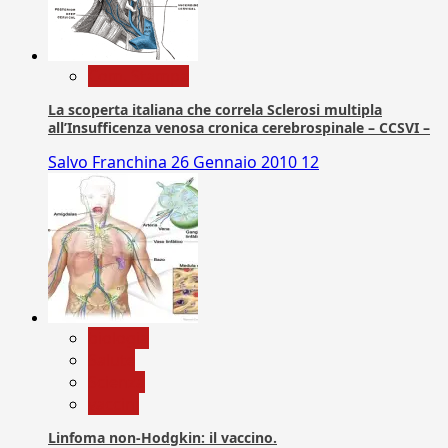
Com. Stampa
La scoperta italiana che correla Sclerosi multipla
all’Insufficenza venosa cronica cerebrospinale – CCSVI –
Salvo Franchina
26 Gennaio 2010
12
biologia
Salute
Scienza
vaccini
Linfoma non-Hodgkin: il vaccino.