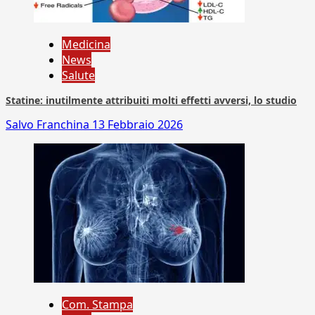
Medicina
News
Salute
Statine: inutilmente attribuiti molti effetti avversi, lo studio
Salvo Franchina
13 Febbraio 2026
Com. Stampa