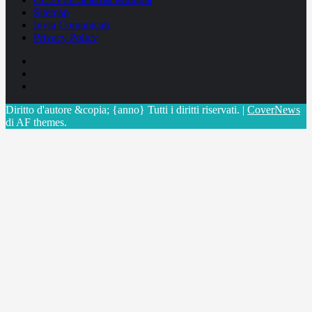
Sitemap
Invia Comunicati
Privacy Policy
Facebook
Linkedin
X
Diritto d'autore &copia; {anno} Tutti i diritti riservati.
|
CoverNews
di AF themes.