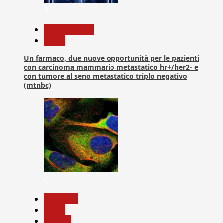
3
Com. Stampa
News
Un farmaco, due nuove opportunità per le pazienti
con carcinoma mammario metastatico hr+/her2- e
con tumore al seno metastatico triplo negativo
(mtnbc)
4
Medicina
News
Ricerca