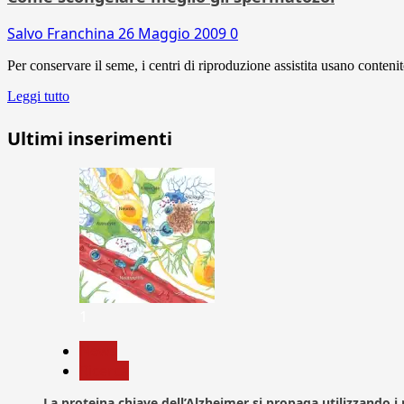
Salvo Franchina
26 Maggio 2009
0
Per conservare il seme, i centri di riproduzione assistita usano contenit
Leggi tutto
Ultimi inserimenti
1
News
Ricerca
La proteina chiave dell’Alzheimer si propaga utilizzando i