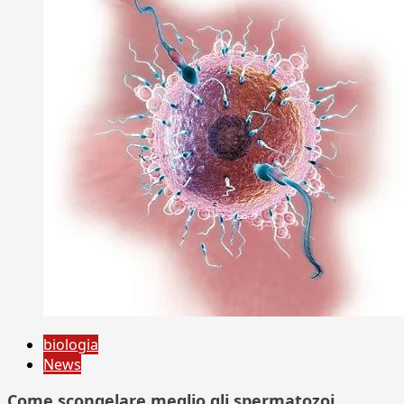
biologia
News
Come scongelare meglio gli spermatozoi