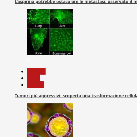
L’aspirina potrebbe ostacolare le metastasi: osservato il
5
biologia
News
Ricerca
Tumori più aggressivi: scoperta una trasformazione cellular