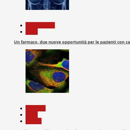
3
Com. Stampa
News
Un farmaco, due nuove opportunità per le pazienti con c
4
Medicina
News
Ricerca