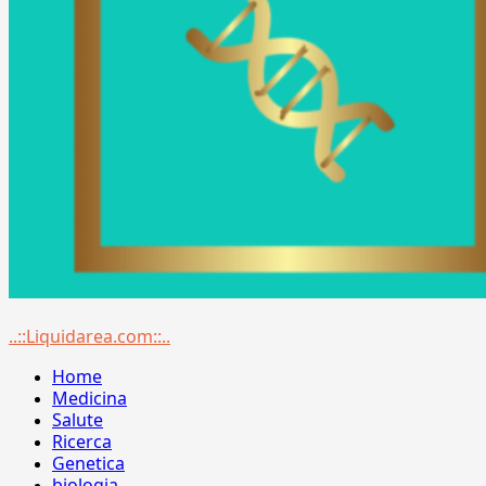
Menu
..::Liquidarea.com::..
principale
Home
Medicina
Salute
Ricerca
Genetica
biologia