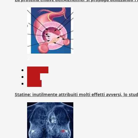
2
Medicina
News
Salute
Statine: inutilmente attribuiti molti effetti avversi, lo stu