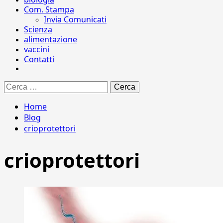
Com. Stampa
Invia Comunicati
Scienza
alimentazione
vaccini
Contatti
Ricerca
per:
Home
Blog
crioprotettori
crioprotettori